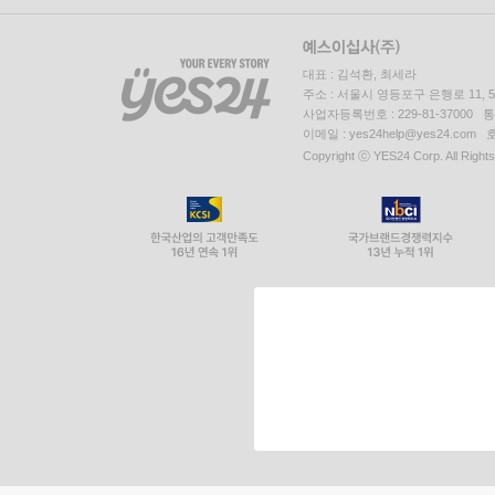
대표 : 김석환, 최세라
주소 : 서울시 영등포구 은행로 11,
사업자등록번호 : 229-81-37000 
이메일 : yes24help@yes24.c
Copyright ⓒ YES24 Corp. All Right