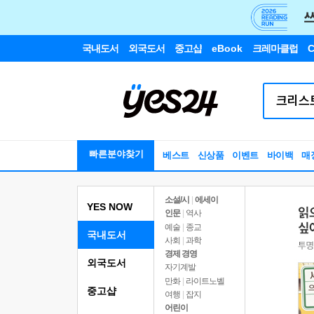
국내도서
외국도서
중고샵
eBook
크레마클럽
C
빠른분야찾기
베스트
신상품
이벤트
바이백
매
소설/시
|
에세이
YES NOW
인문
|
역사
예술
|
종교
국내도서
사회
|
과학
경제 경영
외국도서
자기계발
만화
|
라이트노벨
중고샵
여행
|
잡지
어린이