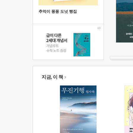
추억이 퐁퐁 도넛 빵집
지금, 이 책