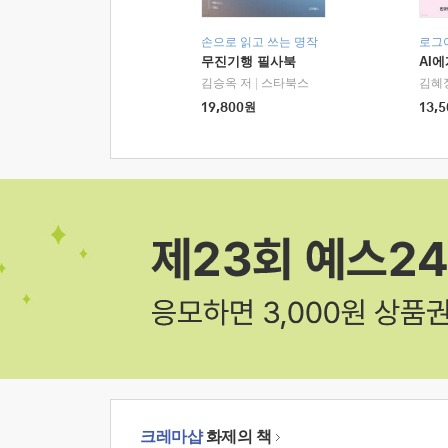
손으로 읽고 쓰는 명작
로그
무진기행 필사북
AI
김승옥 저
|
스타북스
김혜
19,800
원
13,5
크레마샵
화제의 책