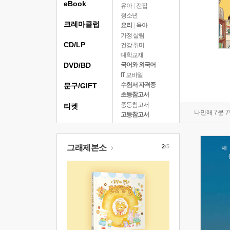
eBook
유아
|
전집
청소년
크레마클럽
요리
|
육아
가정 살림
CD/LP
건강 취미
대학교재
DVD/BD
국어와 외국어
IT 모바일
수험서 자격증
문구/GIFT
초등참고서
중등참고서
티켓
나민애 7문 
고등참고서
그래제본소
2
/5