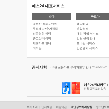
예스24 대표서비스
싸다
빠르다
영원한 YES포인트
총알배송
무료배송+추가적립
총알검색
신규회원 혜택
매장 픽업 서비스
중고샵/바이백
알림 신청 안내
제휴카드 안내
모바일 서비스
애드온
간편결제 서비스
공지사항
8월 신용카드 무이자할부 안내
2026-08-01
회사소개
인재채용
이용약관
개인정보처리방침
청소년보