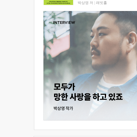
박상영 저
|
래빗홀