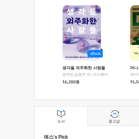
생각을 외주화한 사람들
머니
정재민,김영주 저
|
더스퀘어
16,200
원
15,5
도서
중고샵
예스's Pick