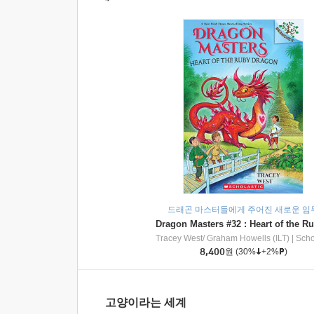
드래곤 마스터들에게 주어진 새로운 임
Tracey West/ Graham Howells (ILT)
|
Scholasti
8,400
원
(30%
+2%
)
고양이라는 세계