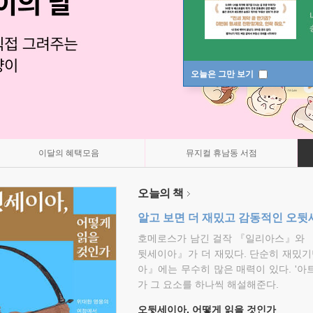
오늘은 그만 보기
이달의 혜택모음
뮤지컬 휴남동 서점
오늘의 책
알고 보면 더 재밌고 감동적인 오
호메로스가 남긴 걸작 『일리아스』와 
뒷세이아』가 더 재밌다. 단순히 재밌기
아』에는 무수히 많은 매력이 있다. '아
가 그 요소를 하나씩 해설해준다.
오뒷세이아, 어떻게 읽을 것인가