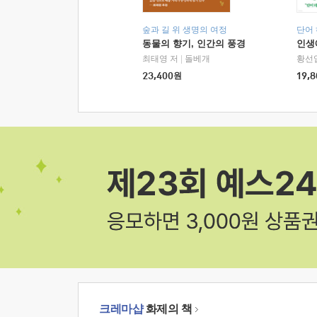
숲과 길 위 생명의 여정
단어
동물의 향기, 인간의 풍경
인생
최태영 저
|
돌베개
황선
23,400
원
19,8
크레마샵
화제의 책