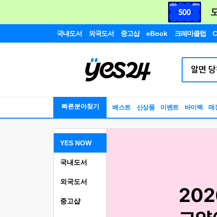
국내도서
외국도서
중고샵
eBook
크레마클럽
C
빠른분야찾기
베스트
신상품
이벤트
바이백
매
YES NOW
국내도서
외국도서
중고샵