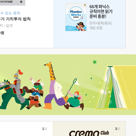
 수 있는 원칙
주가 가치투자 법칙
저
|
길벗
0
원
1
/3
3
/3