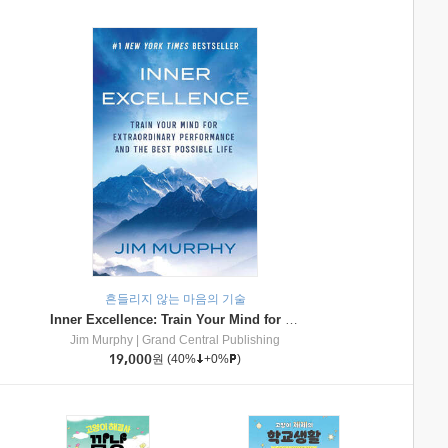
흔들리지 않는 마음의 기술
Inner Excellence: Train Your Mind for Extraordinary Performance and the Best Possible Life
Jim Murphy
|
Grand Central Publishing
19,000
원
(40%
+0%
)