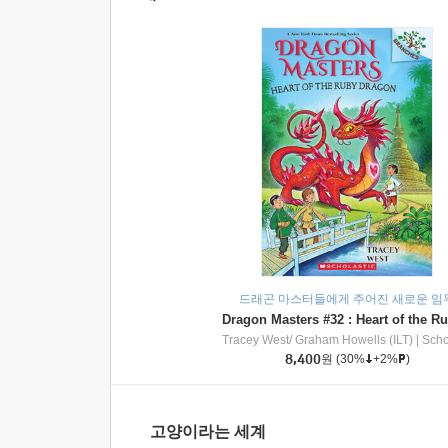
드래곤 마스터들에게 주어진 새로운 임
Tracey West/ Graham Howells (ILT)
|
Scholasti
8,400
원
(30%
+2%
)
고양이라는 세계