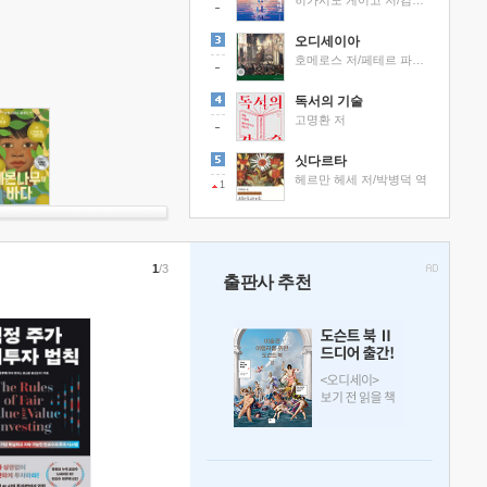
히가시노 게이고 저/김선영 역
오디세이아
호메로스 저/페테르 파울 루벤스 그림/박문재 역
독서의 기술
고명환 저
싯다르타
헤르만 헤세 저/박병덕 역
1
1
/3
출판사 추천