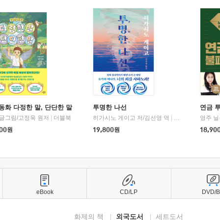
동화 다정한 말, 단단한 말
투명한 나선
연금 
 글그림/고정욱 원저
|
더블북
히가시노 게이고 저/김선영 역
|
북다
영주 닐
00
원
19,800
원
18,90
eBook
CD/LP
DVD/
화제의 책
외국도서
세트도서