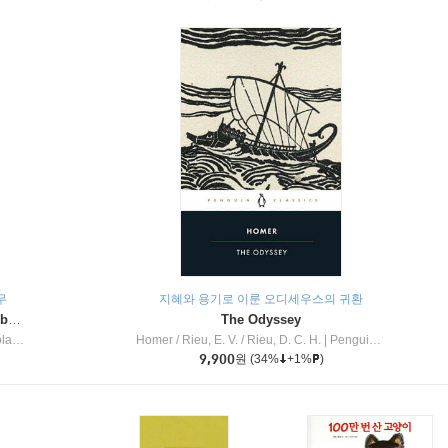
무
지혜와 용기로 이룬 오디세우스의 귀환
Dragon Masters #32 : Heart of the Ruby Dragon (A Branches Book)
The Odyssey
c Inc
Homer / Rieu, E. V. / Rieu, D. C. H.
|
Penguin Group
9,900
원
(34%
+1%
)