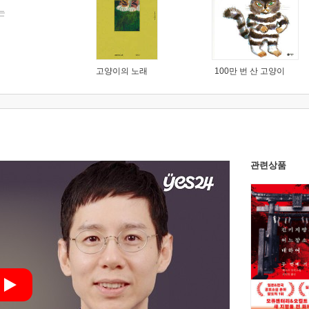
는
고양이의 노래
100만 번 산 고양이
관련상품