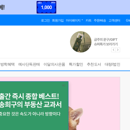
로그인
회원가입
마이페이지
카트
주문/배송
고객센터
Gl
름방학혜택
예사단독판매
이달의사은품
특가할인
추천도서
대량/법인