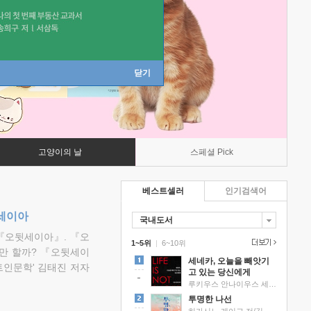
닫기
고양이의 날
스페셜 Pick
베스트셀러
인기검색어
뒷세이아
국내도서
『오뒷세이아』. 『오
1~5위
|
6~10위
만 할까? 『오뒷세이
세네카, 오늘을 빼앗기
트인문학' 김태진 저자
고 있는 당신에게
루키우스 안나이우스 세네카 저/하와이 대저택 편역
투명한 나선