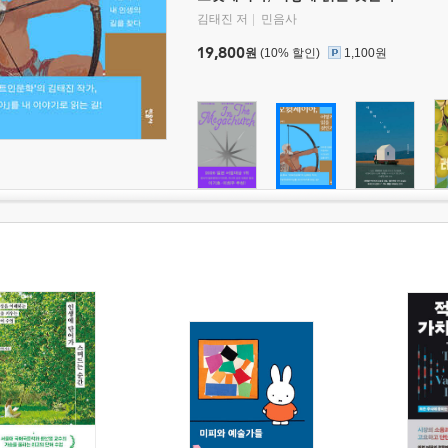
김태진 저
민음사
19,800
원
(10% 할인)
1,100원