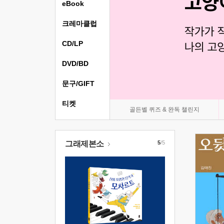
eBook
크레마클럽
CD/LP
DVD/BD
문구/GIFT
티켓
골든벨 퀴즈 & 완독 챌린지
그래제본소
5
/5