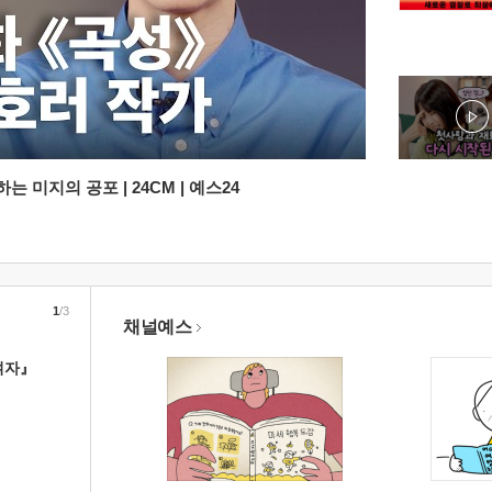
 미지의 공포 | 24CM | 예스24
1
/3
채널예스
여자』