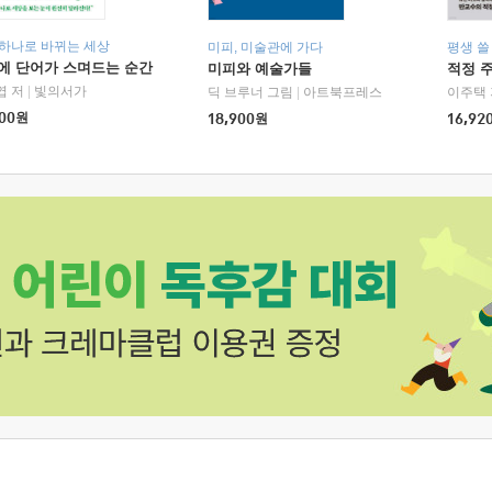
 하나로 바뀌는 세상
미피, 미술관에 가다
평생 쓸
에 단어가 스며드는 순간
미피와 예술가들
적정 
엽 저
|
빛의서가
딕 브루너 그림
|
아트북프레스
이주택 
00
원
18,900
원
16,92