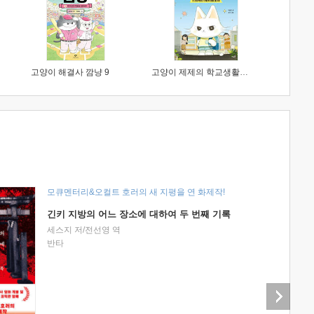
고양이 해결사 깜냥 9
고양이 제제의 학교생활 1 : 초등학생이 이렇게 힘들 줄이야
모큐멘터리&오컬트 호러의 새 지평을 연 화제작!
긴키 지방의 어느 장소에 대하여 두 번째 기록
세스지 저/전선영 역
반타