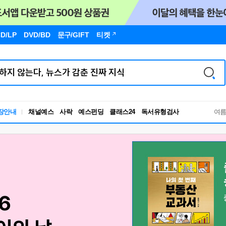
D/LP
DVD/BD
문구
/GIFT
티켓
독서유형검사
장안내
채널예스
사락
예스펀딩
클래스24
여
RBTI Lab
독서유형검사