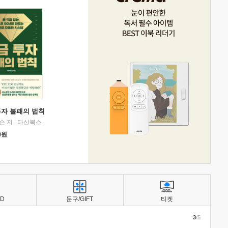
투자 불패의 법칙
슨 저
|
다산북스
0
원
BD
문구/GIFT
티켓
3
/5