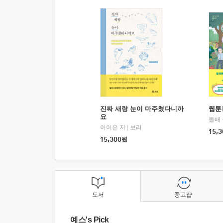
진짜 새랑 눈이 마주쳤다니까
웹툰
요
돌배
이이은 저
|
보리
15,3
15,300
원
도서
중고샵
예스's Pick