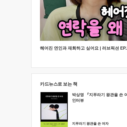
헤어진 연인과 재회하고 싶어요 | 러브픽션 EP.2
카드뉴스로 보는 책
박상영 『지푸라기 왕관을 쓴 
인터뷰
지푸라기 왕관을 쓴 여자