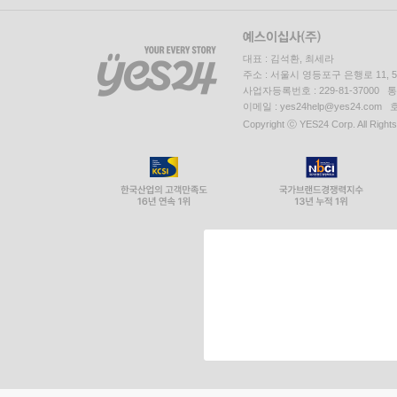
대표 : 김석환, 최세라
주소 : 서울시 영등포구 은행로 11,
사업자등록번호 : 229-81-37000 
이메일 : yes24help@yes24.c
Copyright ⓒ YES24 Corp. All Right