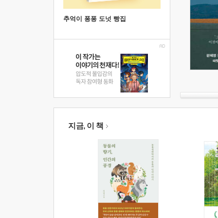
추억이 퐁퐁 도넛 빵집
지금, 이 책