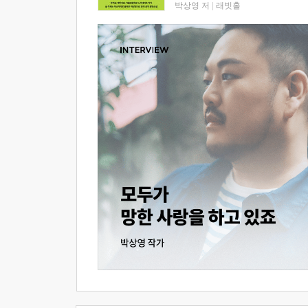
박상영 저
|
래빗홀