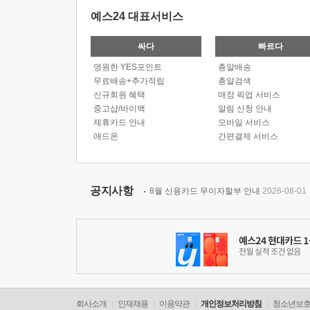
예스24 대표서비스
싸다
빠르다
영원한 YES포인트
총알배송
무료배송+추가적립
총알검색
신규회원 혜택
매장 픽업 서비스
중고샵/바이백
알림 신청 안내
제휴카드 안내
모바일 서비스
애드온
간편결제 서비스
공지사항
8월 신용카드 무이자할부 안내
2026-08-01
회사소개
인재채용
이용약관
개인정보처리방침
청소년보