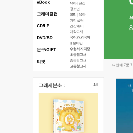
eBook
유아
|
전집
청소년
크레마클럽
요리
|
육아
가정 살림
CD/LP
건강 취미
대학교재
DVD/BD
국어와 외국어
IT 모바일
수험서 자격증
문구/GIFT
초등참고서
중등참고서
티켓
나민애 7문 
고등참고서
그래제본소
2
/5