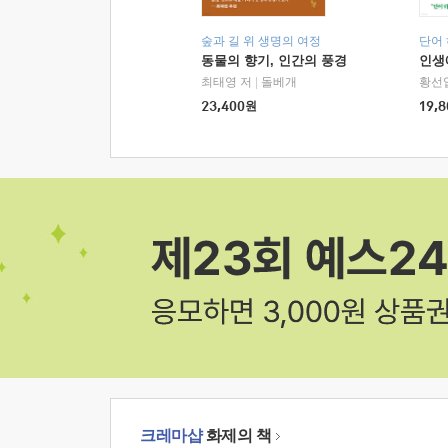
숲과 길 위 생명의 여정
단어
동물의 향기, 인간의 풍경
인생
최태영 저
|
돌베개
황선
23,400
원
19,8
크레마샵
화제의 책