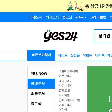
국내도서
외국도서
중고샵
eBook
크레마클럽
C
빠른분야찾기
베스트
신상품
이벤트
바이백
매
소설/시
|
에세이
YES NOW
인문
|
역사
예술
|
종교
국내도서
사회
|
과학
경제 경영
외국도서
자기계발
만화
|
라이트노벨
중고샵
여행
|
잡지
어린이