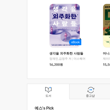
생각을 외주화한 사람들
머니
정재민,김영주 저
|
더스퀘어
16,200
원
15,5
도서
중고샵
예스's Pick