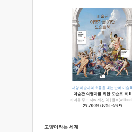
서양 미술사의 흐름을 꿰는 반려 미술
미술관 여행자를 위한 도슨트 북 II
카미유 주노 저/이세진 역
|
윌북(willboo
29,700
원
(10%
+5%
)
고양이라는 세계