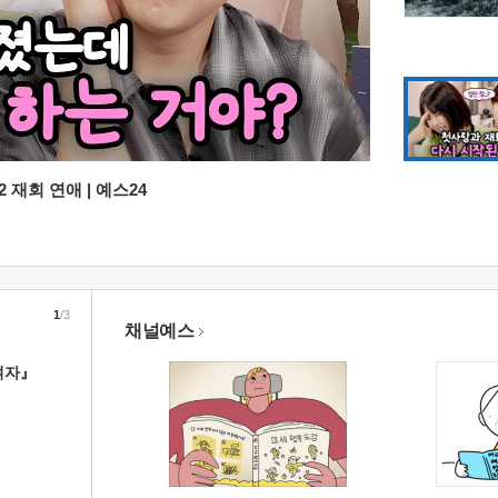
 재회 연애 | 예스24
1
/3
채널예스
여자』