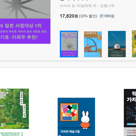
아사이 료 저/송태욱 역
은행나무
17,820
원
(10% 할인)
990원