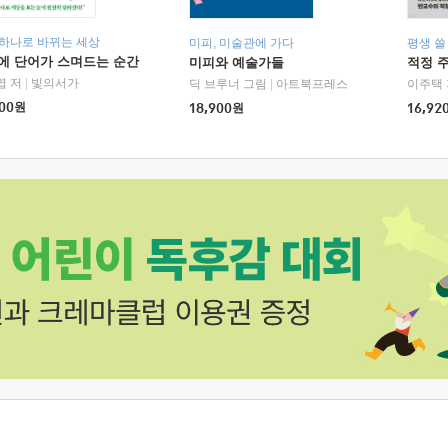
 하나로 바뀌는 세상
미피, 미술관에 가다
평생 쓸
에 단어가 스며드는 순간
미피와 예술가들
적정 
엽 저
|
빛의서가
딕 브루너 그림
|
아트북프레스
이주택 
00
원
18,900
원
16,92