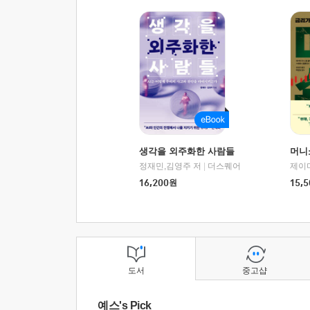
생각을 외주화한 사람들
머니
정재민,김영주 저
|
더스퀘어
16,200
원
15,5
도서
중고샵
예스's Pick