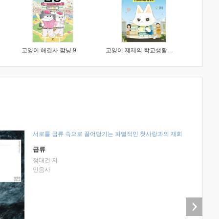
고양이 해결사 깜냥 9
고양이 제제의 학교생활 1 : 초등학생이 이렇게 힘들 줄이야
서로를 급류 속으로 끌어당기는 파멸적인 첫사랑과의 재회
급류
정대건 저
민음사