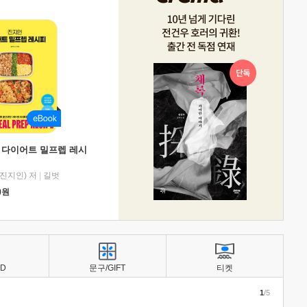
 다이어트 밀프렙 레시
진지인) 저
|
길벗
0
원
BD
문구/GIFT
티켓
1
/5