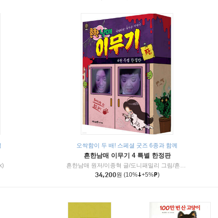
책
오싹함이 두 배! 스페셜 굿즈 6종과 함께
흔한남매 이무기 4 특별 한정판
k)
흔한남매 원저/이종혁 글/도니패밀리 그림/흔한컴퍼니 감수
34,200
원
(10%
+5%
)