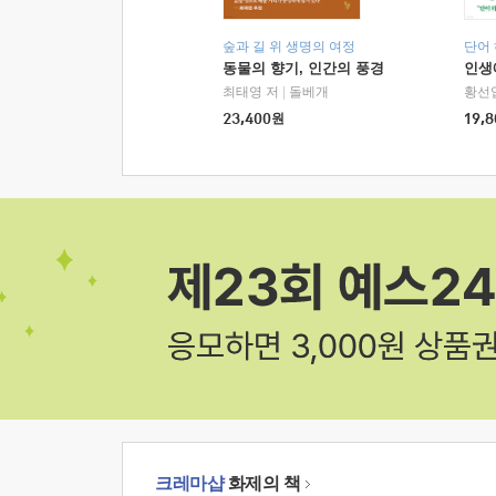
숲과 길 위 생명의 여정
단어
동물의 향기, 인간의 풍경
인생
최태영 저
|
돌베개
황선
23,400
원
19,8
크레마샵
화제의 책