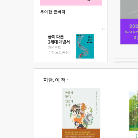
우아한 존버력
지금, 이 책