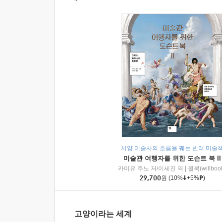
서양 미술사의 흐름을 꿰는 반려 미술
미술관 여행자를 위한 도슨트 북 II
카미유 주노 저/이세진 역
|
윌북(willboo
29,700
원
(10%
+5%
)
고양이라는 세계