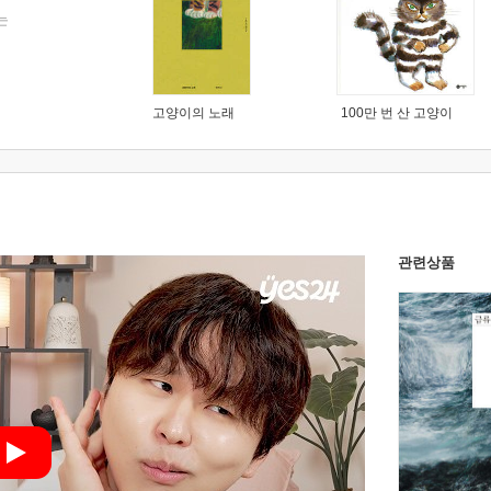
는
고양이의 노래
100만 번 산 고양이
관련상품