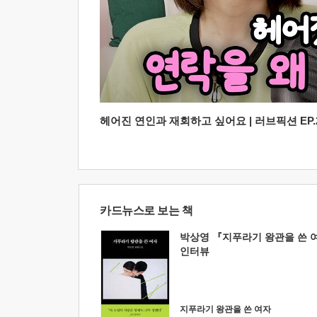
헤어진 연인과 재회하고 싶어요 | 러브픽션 EP.2
카드뉴스로 보는 책
박상영 『지푸라기 왕관을 쓴 
인터뷰
지푸라기 왕관을 쓴 여자