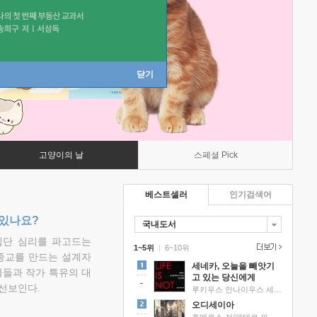
닫기
고양이의 날
스페셜 Pick
베스트셀러
인기검색어
 있나요?
국내도서
집단 심리를 파고드는
1~5위
|
6~10위
 종교를 만드는 설계자
세네카, 오늘을 빼앗기
물들과 작가 특유의 대
고 있는 당신에게
선보인다.
루키우스 안나이우스 세네카 저/하와이 대저택 편역
오디세이아