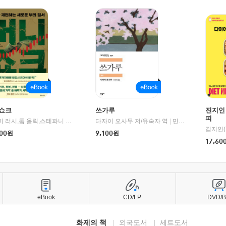
쇼크
쓰가루
진지인
피
제이미 러시,톰 올릭,스테파니 플랜더스 편저/임경은 역/박정호 감수
다자이 오사무 저/유숙자 역
|
교보문고
|
민음사
김지인(
00
원
9,100
원
17,60
eBook
CD/LP
DVD/
화제의 책
외국도서
세트도서