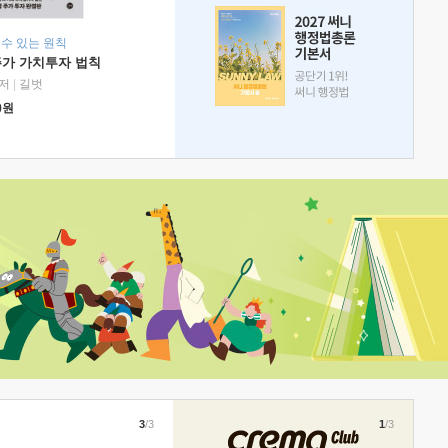
 수 있는 원칙
주가 가치투자 법칙
저
|
길벗
0
원
3
/3
1
/3