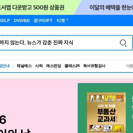
D/LP
DVD/BD
문구
/GIFT
티켓
독서유형검사
장안내
채널예스
사락
예스펀딩
클래스24
RBTI Lab
여
독서유형검사