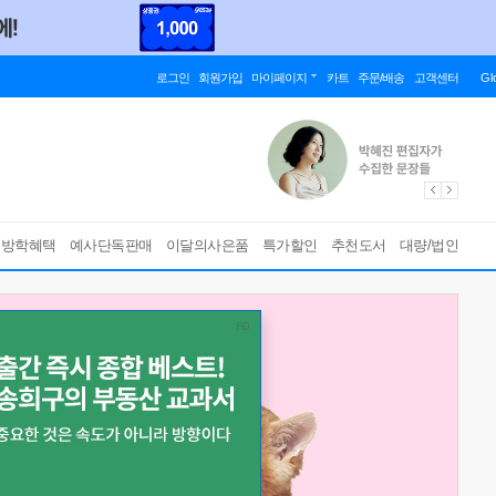
로그인
회원가입
마이페이지
카트
주문/배송
고객센터
Gl
름방학혜택
예사단독판매
이달의사은품
특가할인
추천도서
대량/법인