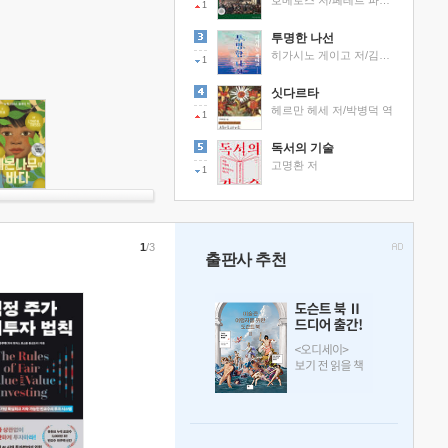
호메로스 저/페테르 파울 루벤스 그림/박문재 역
1
투명한 나선
히가시노 게이고 저/김선영 역
1
싯다르타
헤르만 헤세 저/박병덕 역
1
독서의 기술
고명환 저
1
1
/3
출판사 추천