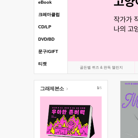
eBook
크레마클럽
CD/LP
DVD/BD
문구/GIFT
티켓
골든벨 퀴즈 & 완독 챌린지
그래제본소
1
/5