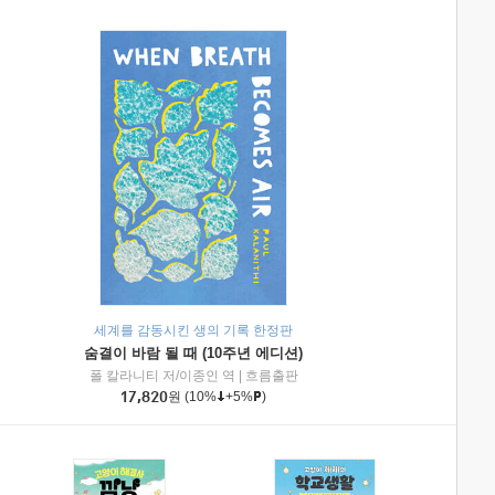
세계를 감동시킨 생의 기록 한정판
숨결이 바람 될 때 (10주년 에디션)
|
미래엔아이세움
폴 칼라니티 저/이종인 역
|
흐름출판
17,820
원
(10%
+5%
)