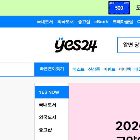
국내도서
외국도서
중고샵
eBook
크레마클럽
C
빠른분야찾기
베스트
신상품
이벤트
바이백
매
YES NOW
국내도서
외국도서
중고샵