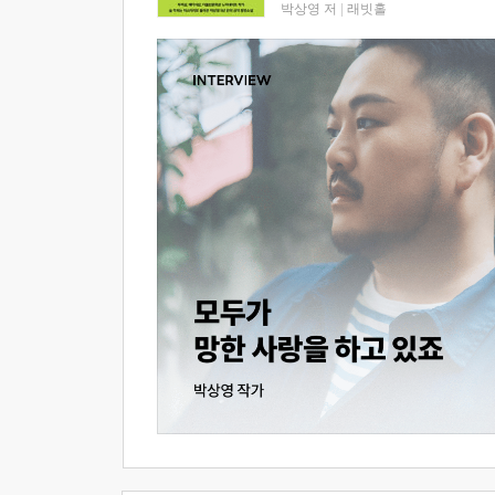
박상영 저
|
래빗홀