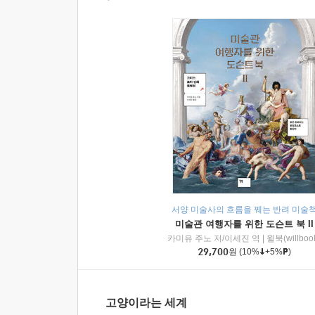
서양 미술사의 흐름을 꿰는 반려 미술
미술관 여행자를 위한 도슨트 북 II
카미유 주노 저/이세진 역
|
윌북(willboo
29,700
원
(10%
+5%
)
고양이라는 세계