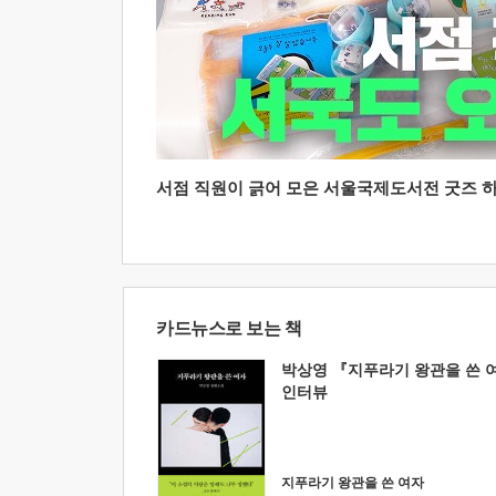
서점 직원이 긁어 모은 서울국제도서전 굿즈 하울
카드뉴스로 보는 책
박상영 『지푸라기 왕관을 쓴 
인터뷰
지푸라기 왕관을 쓴 여자