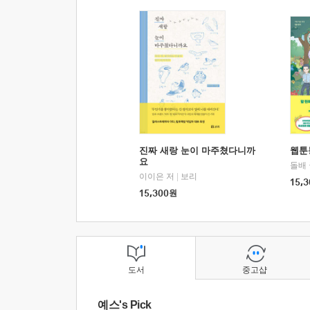
진짜 새랑 눈이 마주쳤다니까
웹툰
요
돌배
이이은 저
|
보리
15,3
15,300
원
도서
중고샵
예스's Pick