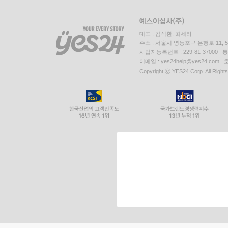
대표 : 김석환, 최세라
주소 : 서울시 영등포구 은행로 11,
사업자등록번호 : 229-81-37000 
이메일 : yes24help@yes24.c
Copyright ⓒ YES24 Corp. All Right