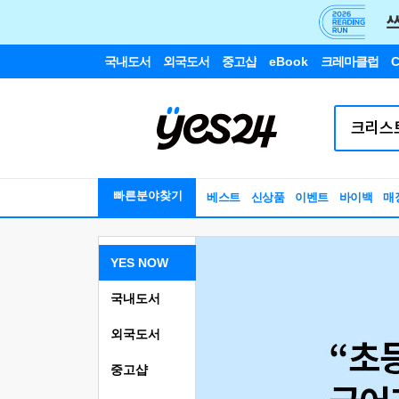
국내도서
외국도서
중고샵
eBook
크레마클럽
C
빠른분야찾기
베스트
신상품
이벤트
바이백
매
YES NOW
국내도서
외국도서
중고샵