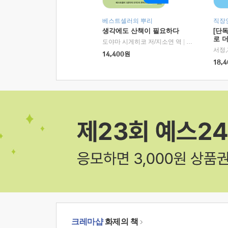
베스트셀러의 뿌리
직장
생각에도 산책이 필요하다
[단
로 
도야마 시게히코 저/지소연 역
|
알에이치코리아(
14,400
원
18,4
크레마샵
화제의 책