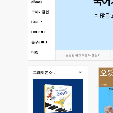
eBook
크레마클럽
CD/LP
DVD/BD
문구/GIFT
티켓
골든벨 퀴즈 & 완독 챌린지
그래제본소
5
/5