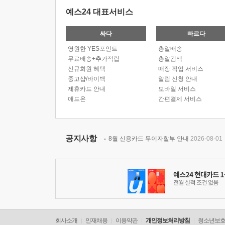
예스24 대표서비스
싸다
빠르다
영원한 YES포인트
총알배송
무료배송+추가적립
총알검색
신규회원 혜택
매장 픽업 서비스
중고샵/바이백
알림 신청 안내
제휴카드 안내
모바일 서비스
애드온
간편결제 서비스
공지사항
8월 신용카드 무이자할부 안내
2026-08-01
회사소개
인재채용
이용약관
개인정보처리방침
청소년보