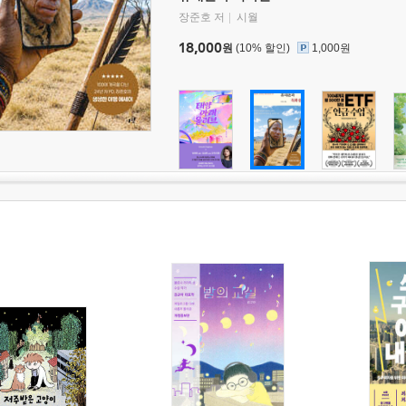
장준호 저
시월
18,000
원
(10% 할인)
1,000원