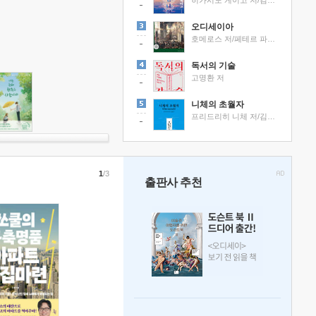
히가시노 게이고 저/김선영 역
오디세이아
호메로스 저/페테르 파울 루벤스 그림/박문재 역
독서의 기술
고명환 저
니체의 초월자
프리드리히 니체 저/김철 편역
1
/3
출판사 추천