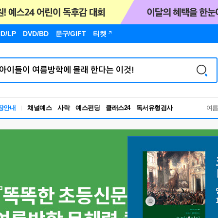
D/LP
DVD/BD
문구
/GIFT
티켓
장안내
채널예스
사락
예스펀딩
클래스24
독서유형검사
여
RBTI Lab
독서유형검사