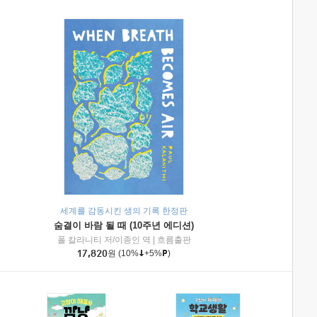
세계를 감동시킨 생의 기록 한정판
숨결이 바람 될 때 (10주년 에디션)
|
미래엔아이세움
폴 칼라니티 저/이종인 역
|
흐름출판
17,820
원
(10%
+5%
)