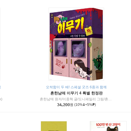
책
오싹함이 두 배! 스페셜 굿즈 6종과 함께
흔한남매 이무기 4 특별 한정판
k)
흔한남매 원저/이종혁 글/도니패밀리 그림/흔한컴퍼니 감수
34,200
원
(10%
+5%
)