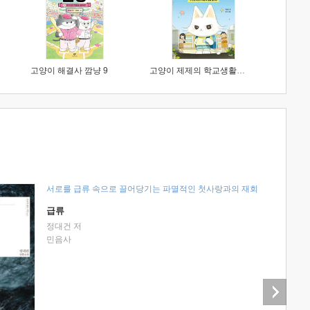
고양이 해결사 깜냥 9
고양이 제제의 학교생활 1 : 초등학생이 이렇게 힘들 줄이야
서로를 급류 속으로 끌어당기는 파멸적인 첫사랑과의 재회
급류
정대건 저
민음사