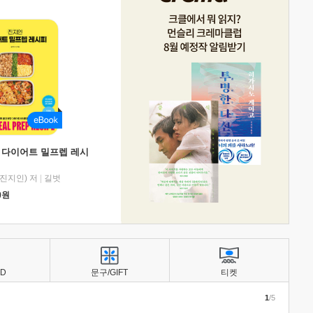
 다이어트 밀프렙 레시
진지인) 저
|
길벗
0
원
BD
문구/GIFT
티켓
1
/5