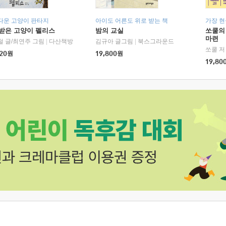
다운 고양이 판타지
아이도 어른도 위로 받는 책
가장 
받은 고양이 펠리스
밤의 교실
쏘쿨의
마련
철 글/최연주 그림
|
다산책방
김규아 글그림
|
북스그라운드
쏘쿨 저
20
원
19,800
원
19,80