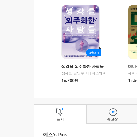
생각을 외주화한 사람들
머니
정재민,김영주 저
|
더스퀘어
16,200
원
15,5
도서
중고샵
예스's Pick