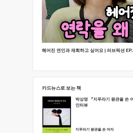
헤어진 연인과 재회하고 싶어요 | 러브픽션 EP.2
카드뉴스로 보는 책
박상영 『지푸라기 왕관을 쓴 
인터뷰
지푸라기 왕관을 쓴 여자