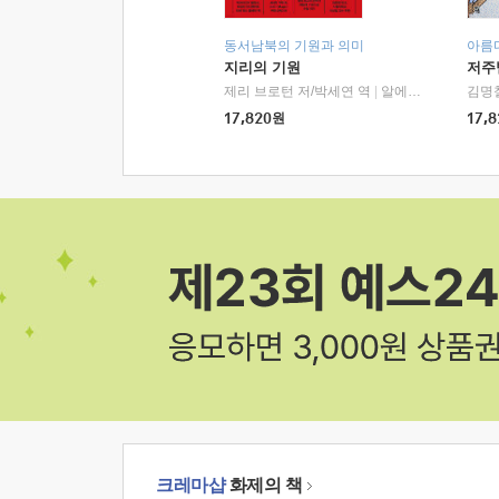
동서남북의 기원과 의미
아름
지리의 기원
저주
제리 브로턴 저/박세연 역
|
알에이치코리아(RHK)
김명
17,820
원
17,8
크레마샵
화제의 책