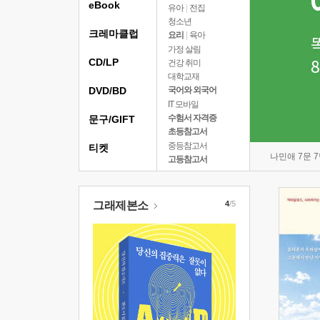
eBook
유아
|
전집
청소년
크레마클럽
요리
|
육아
가정 살림
CD/LP
건강 취미
대학교재
DVD/BD
국어와 외국어
IT 모바일
수험서 자격증
문구/GIFT
초등참고서
중등참고서
티켓
나민애 7문 
고등참고서
그래제본소
4
/5