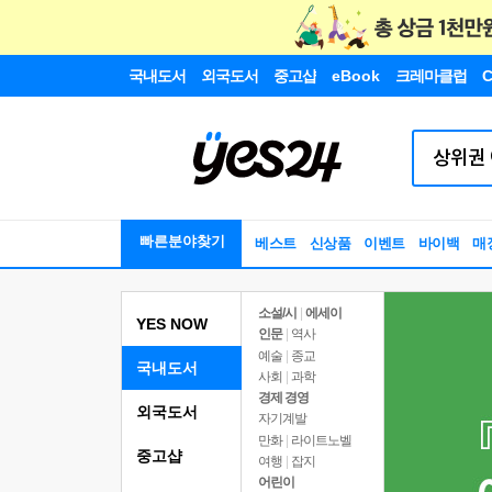
국내도서
외국도서
중고샵
eBook
크레마클럽
C
빠른분야찾기
베스트
신상품
이벤트
바이백
매
소설/시
|
에세이
YES NOW
인문
|
역사
예술
|
종교
국내도서
사회
|
과학
경제 경영
외국도서
자기계발
만화
|
라이트노벨
중고샵
여행
|
잡지
어린이