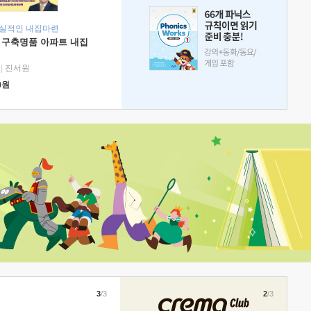
현실적인 내집마련
 구축명품 아파트 내집
|
진서원
0
원
3
/3
2
/3