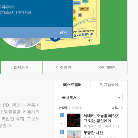
닫기
화제의 책
이주의 책
이책 어때?
베스트셀러
인기검색어
국내도서
 PD. 문명과 전통이
1~5위
|
6~10위
한 얼굴들을 카메라와
세네카, 오늘을 빼앗기
 복잡한 세계, 그곳에
고 있는 당신에게
명한다.
루키우스 안나이우스 세네카 저/하와이 대저택 편역
투명한 나선