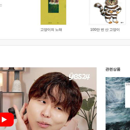
는
고양이의 노래
100만 번 산 고양이
관련상품