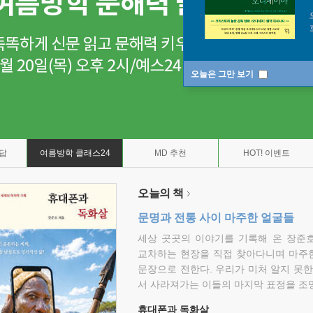
오늘은 그만 보기
7답
여름방학 클래스24
MD 추천
HOT! 이벤트
오늘의 책
문명과 전통 사이 마주한 얼굴들
세상 곳곳의 이야기를 기록해 온 장준호
교차하는 현장을 직접 찾아다니며 마주
문장으로 전한다. 우리가 미처 알지 못한
서 사라져가는 이들의 마지막 표정을 조
휴대폰과 독화살