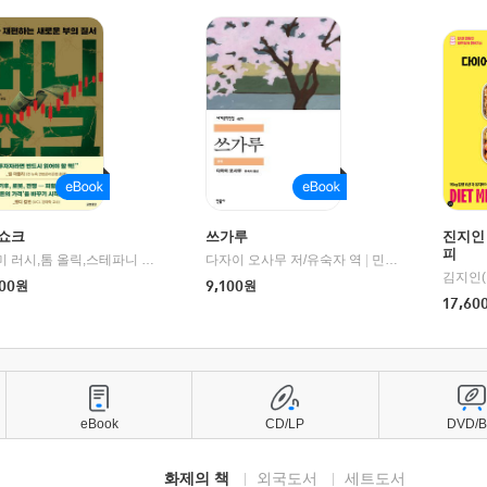
쇼크
쓰가루
진지인
피
제이미 러시,톰 올릭,스테파니 플랜더스 편저/임경은 역/박정호 감수
다자이 오사무 저/유숙자 역
|
교보문고
|
민음사
김지인(
00
원
9,100
원
17,60
eBook
CD/LP
DVD/
화제의 책
외국도서
세트도서