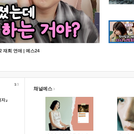
 재회 연애 | 예스24
1
/3
채널예스
여자』