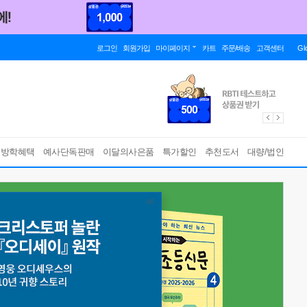
로그인
회원가입
마이페이지
카트
주문/배송
고객센터
Gl
름방학혜택
예사단독판매
이달의사은품
특가할인
추천도서
대량/법인