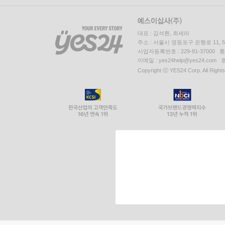
대표 : 김석환, 최세라
주소 : 서울시 영등포구 은행로 11,
사업자등록번호 : 229-81-37000 
이메일 : yes24help@yes24.c
Copyright ⓒ YES24 Corp. All Right