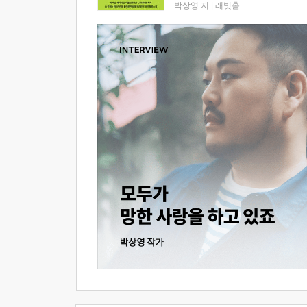
박상영 저
|
래빗홀