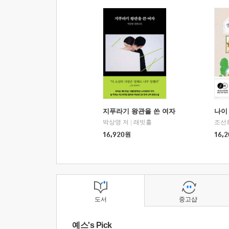
지푸라기 왕관을 쓴 여자
나이 
박상영 저
|
래빗홀
조선
16,920
원
16,2
도서
중고샵
예스's Pick