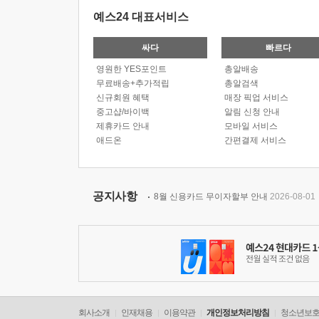
예스24 대표서비스
싸다
빠르다
영원한 YES포인트
총알배송
무료배송+추가적립
총알검색
신규회원 혜택
매장 픽업 서비스
중고샵/바이백
알림 신청 안내
제휴카드 안내
모바일 서비스
애드온
간편결제 서비스
공지사항
8월 신용카드 무이자할부 안내
2026-08-01
회사소개
인재채용
이용약관
개인정보처리방침
청소년보