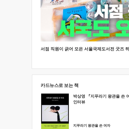
서점 직원이 긁어 모은 서울국제도서전 굿즈 하울
카드뉴스로 보는 책
박상영 『지푸라기 왕관을 쓴 
인터뷰
지푸라기 왕관을 쓴 여자