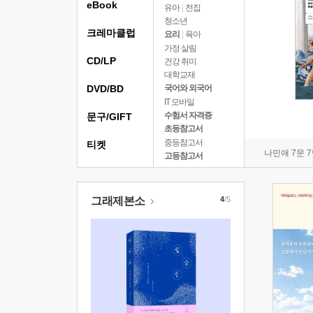
eBook
유아
|
전집
청소년
크레마클럽
요리
|
육아
가정 살림
CD/LP
건강 취미
대학교재
DVD/BD
국어와 외국어
IT 모바일
수험서 자격증
문구/GIFT
초등참고서
중등참고서
티켓
나민애 7문 
고등참고서
그래제본소
4
/5