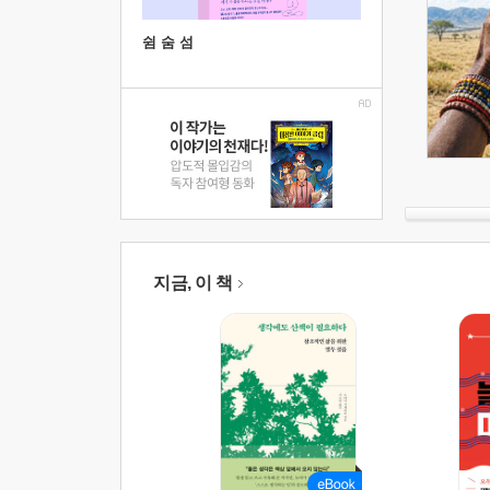
쉼 숨 섬
지금, 이 책