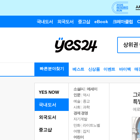
국내도서
외국도서
중고샵
eBook
크레마클럽
C
빠른분야찾기
베스트
신상품
이벤트
바이백
매
소설/시
|
에세이
YES NOW
인문
|
역사
예술
|
종교
국내도서
사회
|
과학
경제 경영
외국도서
자기계발
만화
|
라이트노벨
중고샵
여행
|
잡지
어린이