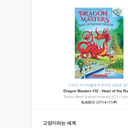
드래곤 마스터들에게 주어진 새로운 임
Tracey West/ Graham Howells (ILT)
|
Scholasti
8,400
원
(30%
+2%
)
고양이라는 세계