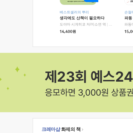
베스트셀러의 뿌리
손절
생각에도 산책이 필요하다
파동
도야마 시게히코 저/지소연 역
|
알에이치코리아(
파동
14,400
원
15,0
크레마샵
화제의 책