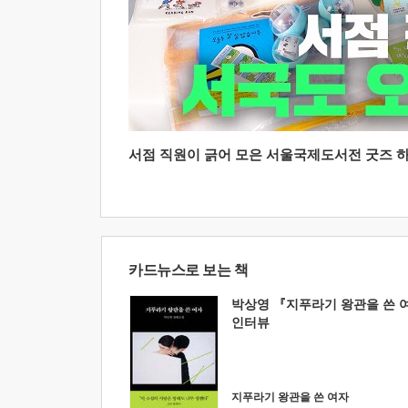
서점 직원이 긁어 모은 서울국제도서전 굿즈 하울
카드뉴스로 보는 책
박상영 『지푸라기 왕관을 쓴 
인터뷰
지푸라기 왕관을 쓴 여자