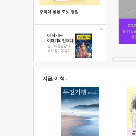
추억이 퐁퐁 도넛 빵집
지금, 이 책