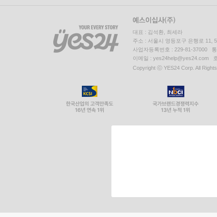
대표 : 김석환, 최세라
주소 : 서울시 영등포구 은행로 11,
사업자등록번호 : 229-81-37000 
이메일 : yes24help@yes24.c
Copyright ⓒ YES24 Corp. All Right