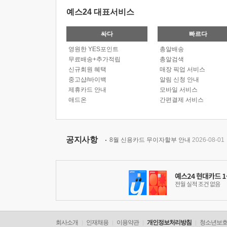
예스24 대표서비스
싸다
빠르다
영원한 YES포인트
총알배송
무료배송+추가적립
총알검색
신규회원 혜택
매장 픽업 서비스
중고샵/바이백
알림 신청 안내
제휴카드 안내
모바일 서비스
애드온
간편결제 서비스
공지사항
8월 신용카드 무이자할부 안내
2026-08-01
회사소개
인재채용
이용약관
개인정보처리방침
청소년보