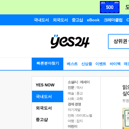
국내도서
외국도서
중고샵
eBook
크레마클럽
C
빠른분야찾기
베스트
신상품
이벤트
바이백
매
소설/시
|
에세이
YES NOW
인문
|
역사
예술
|
종교
국내도서
사회
|
과학
경제 경영
외국도서
자기계발
만화
|
라이트노벨
중고샵
여행
|
잡지
어린이