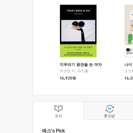
지푸라기 왕관을 쓴 여자
나이 
박상영 저
|
래빗홀
조선
16,920
원
16,2
도서
중고샵
예스's Pick