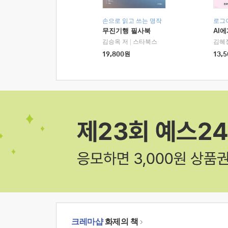
손으로 읽고 쓰는 명작
로그
무진기행 필사북
AI
김승옥 저
|
스타북스
김혜
19,800
원
13,5
크레마샵
화제의 책