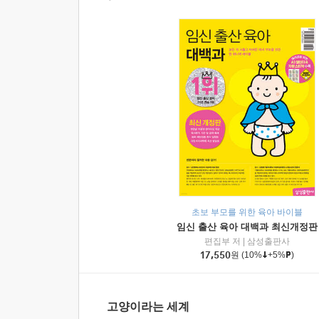
초보 부모를 위한 육아 바이블
임신 출산 육아 대백과 최신개정판
편집부 저
|
삼성출판사
17,550
원
(10%
+5%
)
고양이라는 세계