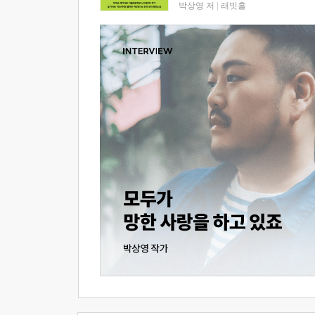
박상영 저
|
래빗홀