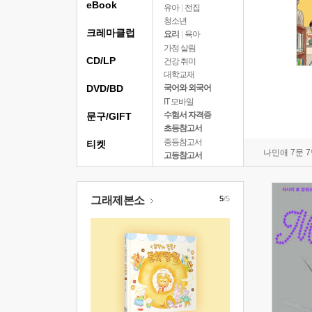
eBook
유아
|
전집
청소년
크레마클럽
요리
|
육아
가정 살림
CD/LP
건강 취미
대학교재
DVD/BD
국어와 외국어
IT 모바일
수험서 자격증
문구/GIFT
초등참고서
중등참고서
티켓
나민애 7문 
고등참고서
그래제본소
5
/5