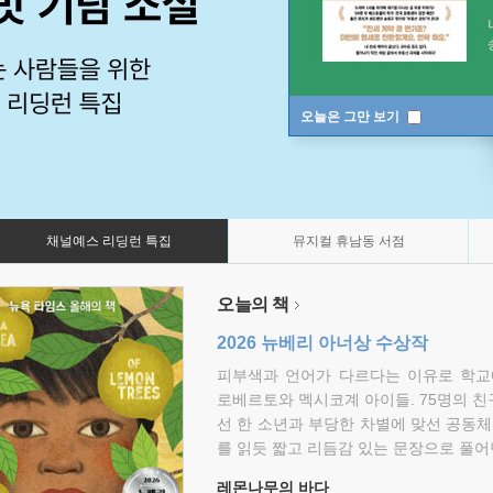
오늘은 그만 보기
채널예스 리딩런 특집
뮤지컬 휴남동 서점
오늘의 책
2026 뉴베리 아너상 수상작
피부색과 언어가 다르다는 이유로 학교
로베르토와 멕시코계 아이들. 75명의 
선 한 소년과 부당한 차별에 맞선 공동체
를 읽듯 짧고 리듬감 있는 문장으로 풀어
레몬나무의 바다