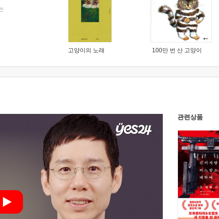
는
고양이의 노래
100만 번 산 고양이
관련상품