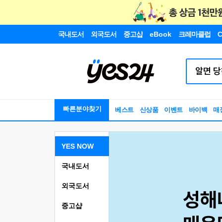
국내도서
외국도서
중고샵
eBook
크레마클럽
C
빠른분야찾기
베스트
신상품
이벤트
바이백
매
YES NOW
국내도서
외국도서
중고샵