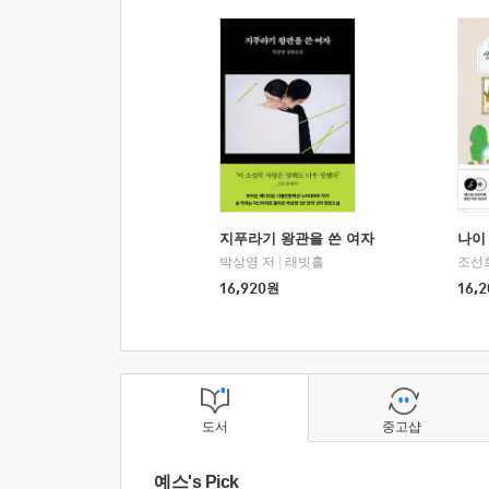
지푸라기 왕관을 쓴 여자
나이 
박상영 저
|
래빗홀
조선
16,920
원
16,2
도서
중고샵
예스's Pick