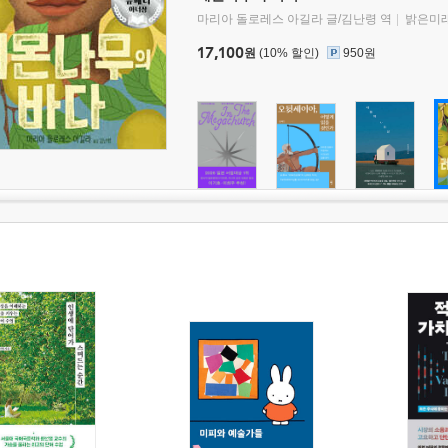
마리아 돌로레스 아길라 글/김난령 역
밝은미
17,100
원
(10% 할인)
950원