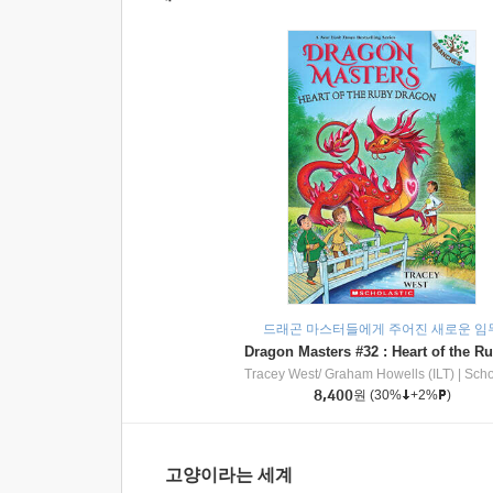
드래곤 마스터들에게 주어진 새로운 임
Tracey West/ Graham Howells (ILT)
|
Scholasti
8,400
원
(30%
+2%
)
고양이라는 세계