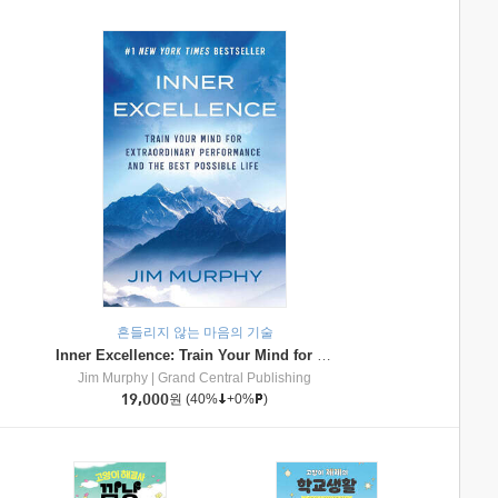
흔들리지 않는 마음의 기술
Inner Excellence: Train Your Mind for Extraordinary Performance and the Best Possible Life
Jim Murphy
|
Grand Central Publishing
19,000
원
(40%
+0%
)