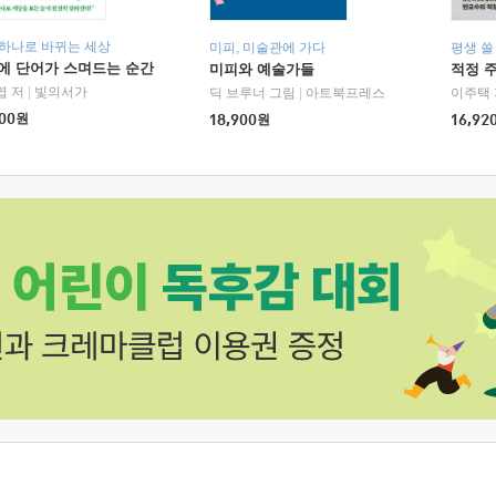
 하나로 바뀌는 세상
미피, 미술관에 가다
평생 쓸
에 단어가 스며드는 순간
미피와 예술가들
적정 
엽 저
|
빛의서가
딕 브루너 그림
|
아트북프레스
이주택 
00
원
18,900
원
16,92