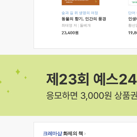
숲과 길 위 생명의 여정
단어
동물의 향기, 인간의 풍경
인생
최태영 저
|
돌베개
황선
23,400
원
19,8
크레마샵
화제의 책