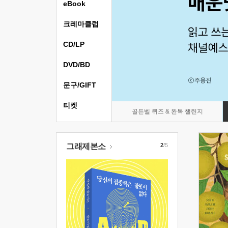
eBook
크레마클럽
CD/LP
DVD/BD
문구/GIFT
티켓
골든벨 퀴즈 & 완독 챌린지
그래제본소
2
/5