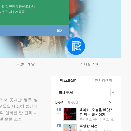
닫기
고양이의 날
스페셜 Pick
베스트셀러
인기검색어
국내도서
에서 쫓겨난 열두 살
1~5위
|
6~10위
친구들을 대표해 법정에
세네카, 오늘을 빼앗기
의 실화를 한 편의 시
고 있는 당신에게
낸 운문 소설.
루키우스 안나이우스 세네카 저/하와이 대저택 편역
투명한 나선