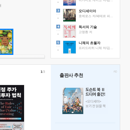
히가시노 게이고 저/김선영 역
래
오디세이아
호메로스 저/페테르 파울 루벤스 그림/박문재 역
독서의 기술
고명환 저
니체의 초월자
프리드리히 니체 저/김철 편역
1
/3
출판사 추천