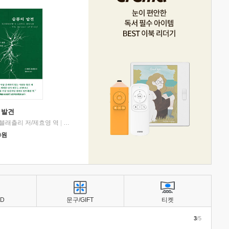
 발견
블래츨리 저/제효영 역
|
디플롯
0
원
BD
문구/GIFT
티켓
3
/5