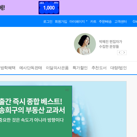
로그인
회원가입
마이페이지
카트
주문/배송
고객센터
Gl
름방학혜택
예사단독판매
이달의사은품
특가할인
추천도서
대량/법인