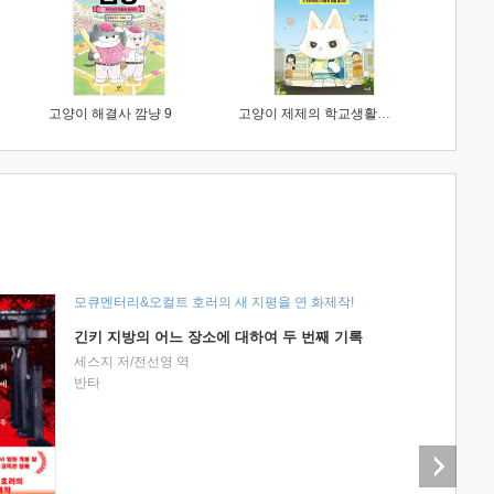
고양이 해결사 깜냥 9
고양이 제제의 학교생활 1 : 초등학생이 이렇게 힘들 줄이야
모큐멘터리&오컬트 호러의 새 지평을 연 화제작!
긴키 지방의 어느 장소에 대하여 두 번째 기록
세스지 저/전선영 역
반타