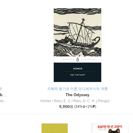
무
지혜와 용기로 이룬 오디세우스의 귀환
Dragon Masters #32 : Heart of the Ruby Dragon (A Branches Book)
The Odyssey
c Inc
Homer / Rieu, E. V. / Rieu, D. C. H.
|
Penguin Group
9,900
원
(34%
+1%
)