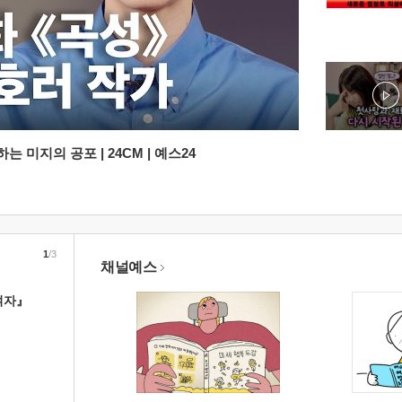
 미지의 공포 | 24CM | 예스24
1
/3
채널예스
여자』