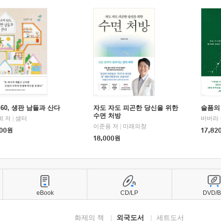
60, 생판 남들과 산다
자도 자도 피곤한 당신을 위한
슬픔의
수면 처방
희 저
|
샘터
바버라 
이준용 저
|
미래의창
00
원
17,82
18,000
원
eBook
CD/LP
DVD/
화제의 책
외국도서
세트도서