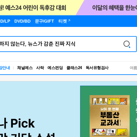
D/LP
DVD/BD
문구
/GIFT
티켓
장안내
채널예스
사락
예스펀딩
클래스24
독서유형검사
여
RBTI Lab
독서유형검사