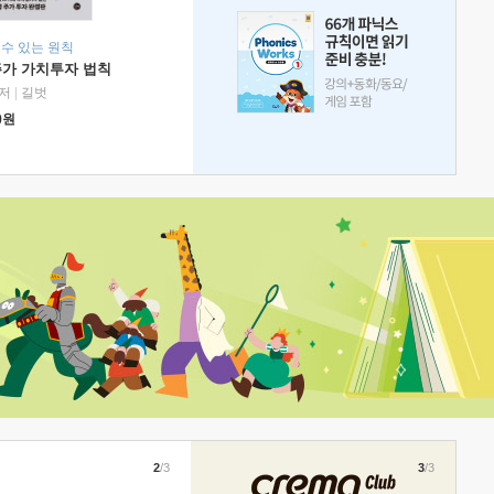
 수 있는 원칙
주가 가치투자 법칙
저
|
길벗
0
원
2
/3
3
/3