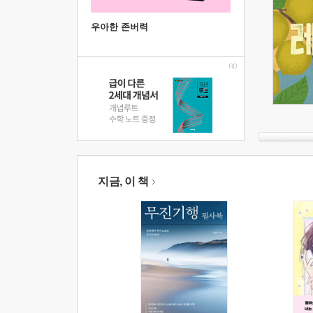
우아한 존버력
지금, 이 책