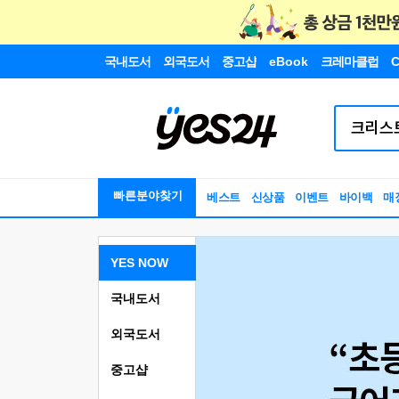
국내도서
외국도서
중고샵
eBook
크레마클럽
C
빠른분야찾기
베스트
신상품
이벤트
바이백
매
YES NOW
국내도서
외국도서
중고샵