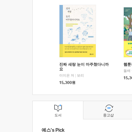
진짜 새랑 눈이 마주쳤다니까
웹툰
요
돌배
이이은 저
|
보리
15,3
15,300
원
도서
중고샵
예스's Pick