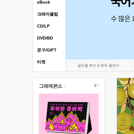
eBook
크레마클럽
CD/LP
DVD/BD
문구/GIFT
티켓
골든벨 퀴즈 & 완독 챌린지
그래제본소
1
/5