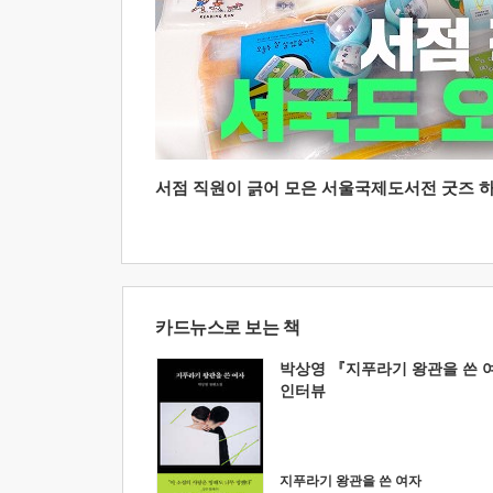
서점 직원이 긁어 모은 서울국제도서전 굿즈 하울
카드뉴스로 보는 책
박상영 『지푸라기 왕관을 쓴 
인터뷰
지푸라기 왕관을 쓴 여자