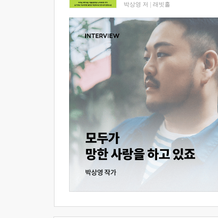
박상영 저
|
래빗홀