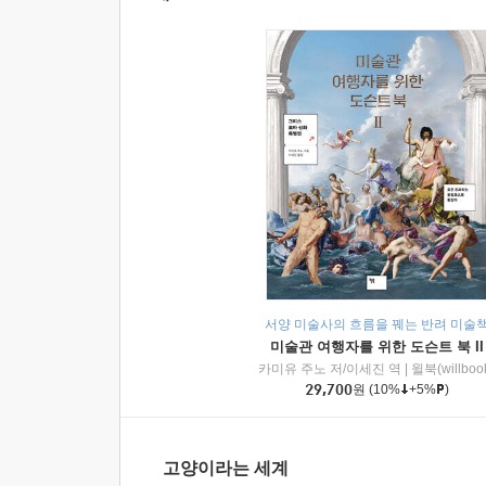
서양 미술사의 흐름을 꿰는 반려 미술
미술관 여행자를 위한 도슨트 북 II
카미유 주노 저/이세진 역
|
윌북(willboo
29,700
원
(10%
+5%
)
고양이라는 세계