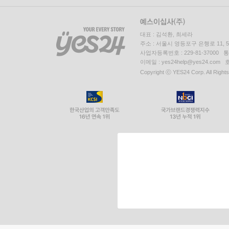
대표 : 김석환, 최세라
주소 : 서울시 영등포구 은행로 11,
사업자등록번호 : 229-81-37000 
이메일 : yes24help@yes24.c
Copyright ⓒ YES24 Corp. All Right