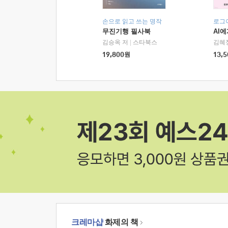
손으로 읽고 쓰는 명작
로그
무진기행 필사북
AI
김승옥 저
|
스타북스
김혜
19,800
원
13,5
크레마샵
화제의 책