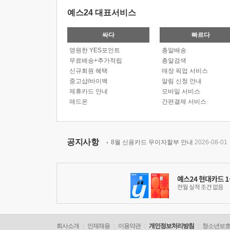
예스24 대표서비스
싸다
빠르다
영원한 YES포인트
총알배송
무료배송+추가적립
총알검색
신규회원 혜택
매장 픽업 서비스
중고샵/바이백
알림 신청 안내
제휴카드 안내
모바일 서비스
애드온
간편결제 서비스
공지사항
8월 신용카드 무이자할부 안내
2026-08-01
회사소개
인재채용
이용약관
개인정보처리방침
청소년보