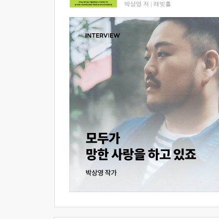
박상영 저
|
래빗홀