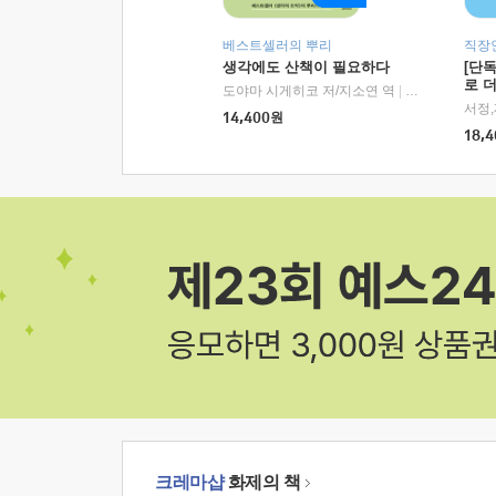
베스트셀러의 뿌리
직장
생각에도 산책이 필요하다
[단
로 
도야마 시게히코 저/지소연 역
|
알에이치코리아(
14,400
원
18,4
크레마샵
화제의 책