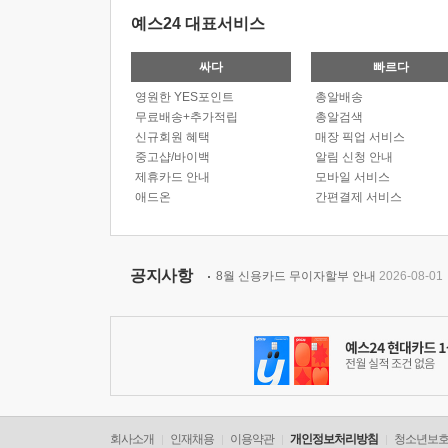
예스24 대표서비스
싸다
빠르다
영원한 YES포인트
총알배송
무료배송+추가적립
총알검색
신규회원 혜택
매장 픽업 서비스
중고샵/바이백
알림 신청 안내
제휴카드 안내
모바일 서비스
애드온
간편결제 서비스
공지사항
8월 신용카드 무이자할부 안내
2026-08-01
회사소개
인재채용
이용약관
개인정보처리방침
청소년보