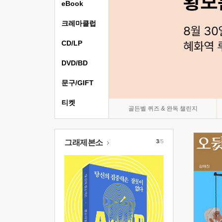
eBook
크레마클럽
CD/LP
DVD/BD
문구/GIFT
티켓
골든벨 퀴즈 & 완독 챌린지
그래제본소
3
/5