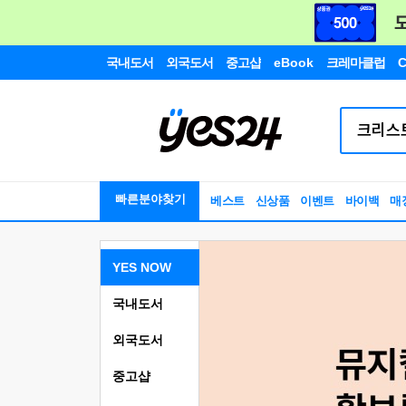
국내도서
외국도서
중고샵
eBook
크레마클럽
C
빠른분야찾기
베스트
신상품
이벤트
바이백
매
YES NOW
국내도서
외국도서
중고샵