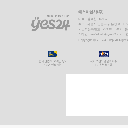
대표 : 김석환, 최세라
주소 : 서울시 영등포구 은행로 11,
사업자등록번호 : 229-81-37000 
이메일 : yes24help@yes24.c
Copyright ⓒ YES24 Corp. All Right