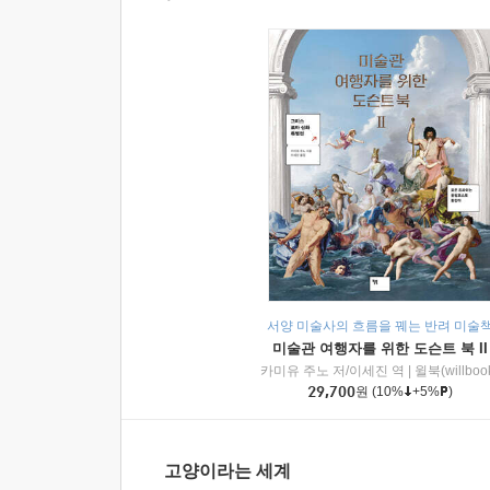
서양 미술사의 흐름을 꿰는 반려 미술
미술관 여행자를 위한 도슨트 북 II
카미유 주노 저/이세진 역
|
윌북(willboo
29,700
원
(10%
+5%
)
고양이라는 세계