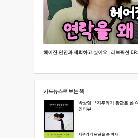
헤어진 연인과 재회하고 싶어요 | 러브픽션 EP.2
카드뉴스로 보는 책
박상영 『지푸라기 왕관을 쓴 
인터뷰
지푸라기 왕관을 쓴 여자