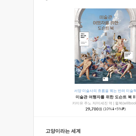
서양 미술사의 흐름을 꿰는 반려 미술
미술관 여행자를 위한 도슨트 북 II
카미유 주노 저/이세진 역
|
윌북(willboo
29,700
원
(10%
+5%
)
고양이라는 세계