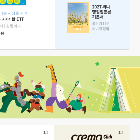
리는 시장을 사라
 사야 할 ETF
저
|
경향비피
0
원
3
/3
3
/3