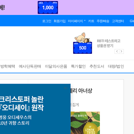
로그인
회원가입
마이페이지
카트
주문/배송
고객센터
Gl
름방학혜택
예사단독판매
이달의사은품
특가할인
추천도서
대량/법인