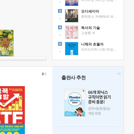
히가시노 게이고 저/김선영 역
오디세이아
호메로스 저/페테르 파울 루벤스 그림/박문재 역
독서의 기술
고명환 저
니체의 초월자
프리드리히 니체 저/김철 편역
2
/3
출판사 추천