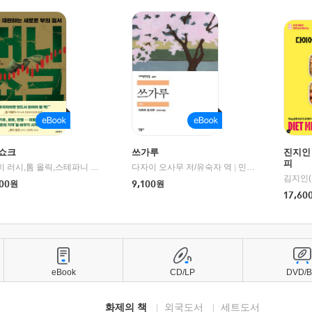
쇼크
쓰가루
진지인
피
제이미 러시,톰 올릭,스테파니 플랜더스 편저/임경은 역/박정호 감수
다자이 오사무 저/유숙자 역
|
교보문고
|
민음사
김지인(
00
원
9,100
원
17,60
eBook
CD/LP
DVD/
화제의 책
외국도서
세트도서