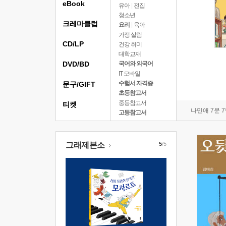
eBook
유아
|
전집
청소년
크레마클럽
요리
|
육아
가정 살림
CD/LP
건강 취미
대학교재
DVD/BD
국어와 외국어
IT 모바일
수험서 자격증
문구/GIFT
초등참고서
중등참고서
티켓
나민애 7문 
고등참고서
그래제본소
5
/5