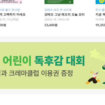
아웃 불가 첫사랑
강레오 셰프 첫 요리책
돈이 몰
에게 고백하지 마세요
걍레오 그냥 레오의 오늘 요리
지금 꼭
정 저
|
다산책방
강레오 저
|
하이스트
마지혜 
00
원
23,400
원
19,35