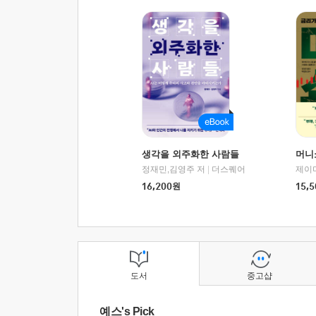
생각을 외주화한 사람들
머니
정재민,김영주 저
|
더스퀘어
16,200
원
15,5
도서
중고샵
예스's Pick