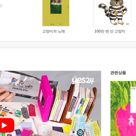
는
고양이의 노래
100만 번 산 고양이
관련상품