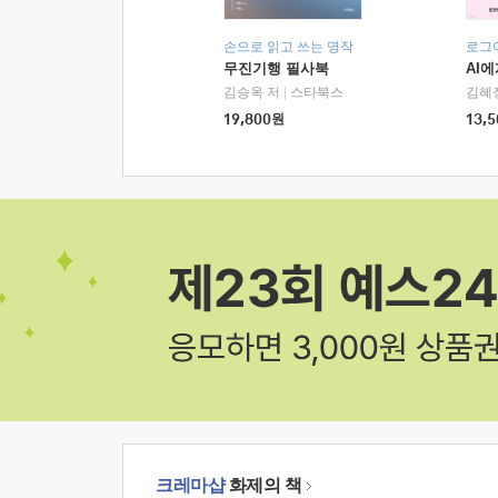
손으로 읽고 쓰는 명작
로그
무진기행 필사북
AI
김승옥 저
|
스타북스
김혜
19,800
원
13,5
크레마샵
화제의 책