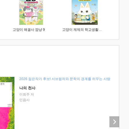
고양이 해결사 깜냥 9
고양이 제제의 학교생활 1 : 초등학생이 이렇게 힘들 줄이야
2026 젊은작가 후보! 서브컬처와 문학의 경계를 허무는 사랑
나의 천사
이희주 저
민음사