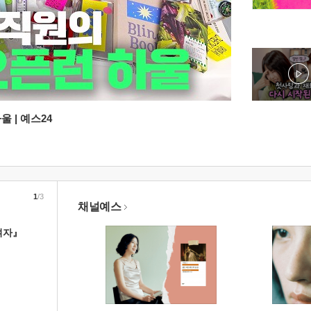
 | 예스24
1
/3
채널예스
여자』