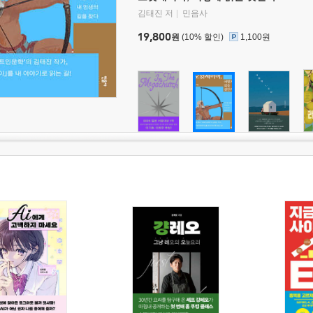
김태진 저
민음사
19,800
원
(10% 할인)
1,100원