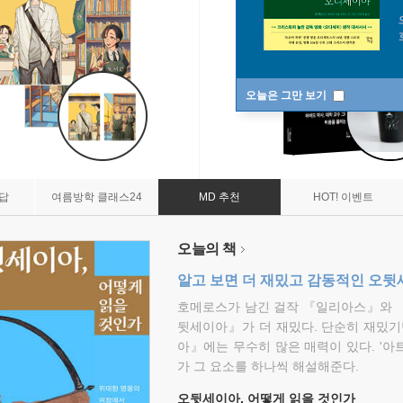
오늘은 그만 보기
7답
여름방학 클래스24
MD 추천
HOT! 이벤트
오늘의 책
알고 보면 더 재밌고 감동적인 오
호메로스가 남긴 걸작 『일리아스』와 
뒷세이아』가 더 재밌다. 단순히 재밌기
아』에는 무수히 많은 매력이 있다. '아
가 그 요소를 하나씩 해설해준다.
오뒷세이아, 어떻게 읽을 것인가