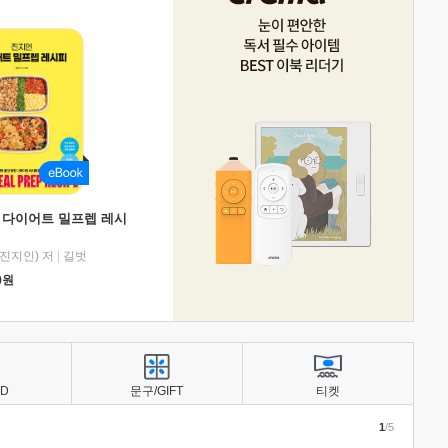
 다이어트 밀프렙 레시
진지인) 저
|
길벗
0
원
BD
문구/GIFT
티켓
1
/5