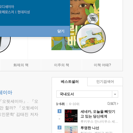
닫기
화제의 책
이주의 책
이책 어때?
베스트셀러
인기검색어
뒷세이아
국내도서
『오뒷세이아』. 『오
1~5위
|
6~10위
만 할까? 『오뒷세이
세네카, 오늘을 빼앗기
트인문학' 김태진 저자
고 있는 당신에게
루키우스 안나이우스 세네카 저/하와이 대저택 편역
투명한 나선