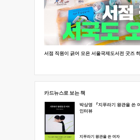
서점 직원이 긁어 모은 서울국제도서전 굿즈 하울
카드뉴스로 보는 책
박상영 『지푸라기 왕관을 쓴 
인터뷰
지푸라기 왕관을 쓴 여자