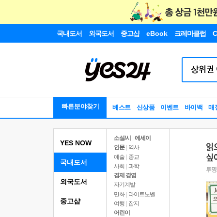
국내도서
외국도서
중고샵
eBook
크레마클럽
C
빠른분야찾기
베스트
신상품
이벤트
바이백
매
소설/시
|
에세이
YES NOW
인문
|
역사
예술
|
종교
국내도서
사회
|
과학
경제 경영
외국도서
자기계발
만화
|
라이트노벨
중고샵
여행
|
잡지
어린이