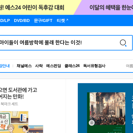
D/LP
DVD/BD
문구
/GIFT
티켓
독서유형검사
장안내
채널예스
사락
예스펀딩
클래스24
여
RBTI Lab
독서유형검사