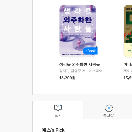
생각을 외주화한 사람들
머니
정재민,김영주 저
|
더스퀘어
16,200
원
15,5
도서
중고샵
예스's Pick