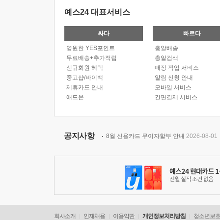
예스24 대표서비스
싸다
빠르다
영원한 YES포인트
총알배송
무료배송+추가적립
총알검색
신규회원 혜택
매장 픽업 서비스
중고샵/바이백
알림 신청 안내
제휴카드 안내
모바일 서비스
애드온
간편결제 서비스
공지사항
8월 신용카드 무이자할부 안내
2026-08-01
회사소개
인재채용
이용약관
개인정보처리방침
청소년보