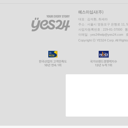
대표 : 김석환, 최세라
주소 : 서울시 영등포구 은행로 11,
사업자등록번호 : 229-81-37000 
이메일 : yes24help@yes24.c
Copyright ⓒ YES24 Corp. All Right