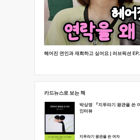
헤어진 연인과 재회하고 싶어요 | 러브픽션 EP.2
카드뉴스로 보는 책
박상영 『지푸라기 왕관을 쓴 
인터뷰
지푸라기 왕관을 쓴 여자