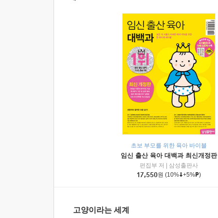
초보 부모를 위한 육아 바이블
임신 출산 육아 대백과 최신개정판
편집부 저
|
삼성출판사
17,550
원
(10%
+5%
)
고양이라는 세계