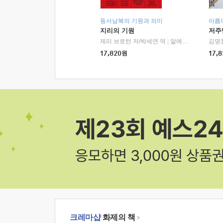
동서남북의 기원과 의미
아름
지리의 기원
저주
제리 브로턴 저/박세연 역
|
알에이치코리아(RHK)
김명
17,820
원
17,8
크레마샵
화제의 책