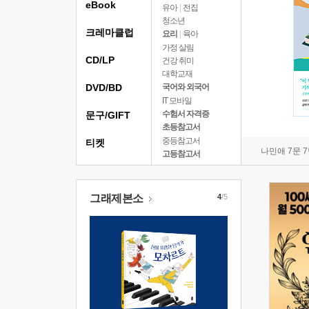
eBook
유아
|
전집
청소년
크레마클럽
요리
|
육아
가정 살림
CD/LP
건강 취미
대학교재
DVD/BD
국어와 외국어
IT 모바일
수험서 자격증
문구/GIFT
초등참고서
중등참고서
티켓
나민애 7문 
고등참고서
그래제본소
4
/5