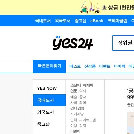
국내도서
외국도서
중고샵
eBook
크레마클럽
C
빠른분야찾기
베스트
신상품
이벤트
바이백
매
소설/시
|
에세이
YES NOW
인문
|
역사
예술
|
종교
국내도서
사회
|
과학
경제 경영
외국도서
자기계발
만화
|
라이트노벨
중고샵
여행
|
잡지
어린이