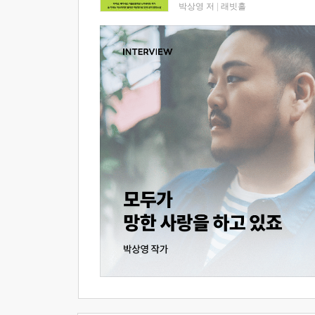
박상영 저
|
래빗홀