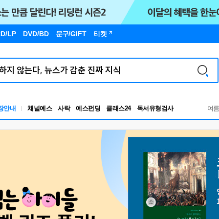
D/LP
DVD/BD
문구
/GIFT
티켓
독서유형검사
장안내
채널예스
사락
예스펀딩
클래스24
RBTI Lab
여
독서유형검사