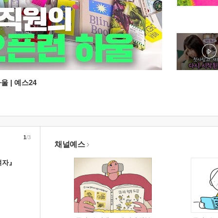
 | 예스24
1
/3
채널예스
여자』