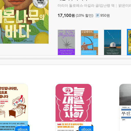
마리아 돌로레스 아길라 글/김난령 역
밝은미
17,100
원
(10% 할인)
950원