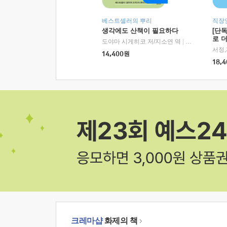
베스트셀러의 뿌리
직장
생각에도 산책이 필요하다
[단
로 
도야마 시게히코 저/지소연 역
|
알에이치코리아(
14,400
원
18,4
크레마샵
화제의 책