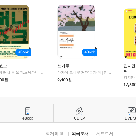
쇼크
쓰가루
진지인
피
제이미 러시,톰 올릭,스테파니 플랜더스 편저/임경은 역/박정호 감수
다자이 오사무 저/유숙자 역
|
교보문고
|
민음사
김지인(
00
원
9,100
원
17,60
eBook
CD/LP
DVD/
화제의 책
외국도서
세트도서