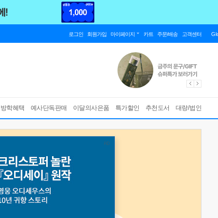
로그인
회원가입
마이페이지
카트
주문/배송
고객센터
Gl
름방학혜택
예사단독판매
이달의사은품
특가할인
추천도서
대량/법인