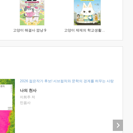
고양이 해결사 깜냥 9
고양이 제제의 학교생활 1 : 초등학생이 이렇게 힘들 줄이야
2026 젊은작가 후보! 서브컬처와 문학의 경계를 허무는 사랑
나의 천사
이희주 저
민음사