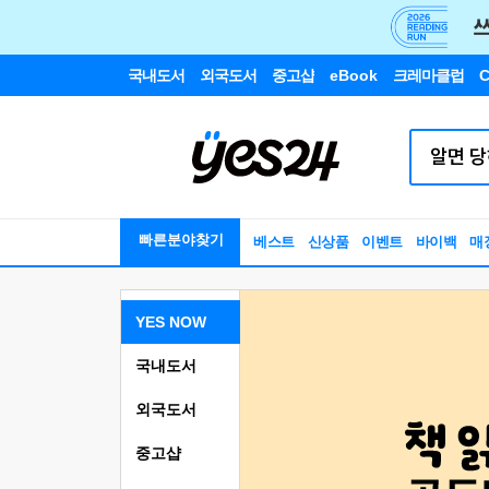
국내도서
외국도서
중고샵
eBook
크레마클럽
C
빠른분야찾기
베스트
신상품
이벤트
바이백
매
YES NOW
국내도서
외국도서
중고샵