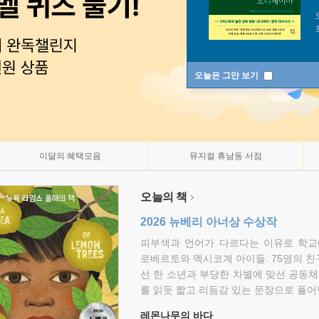
오늘은 그만 보기
이달의 혜택모음
뮤지컬 휴남동 서점
오늘의 책
2026 뉴베리 아너상 수상작
피부색과 언어가 다르다는 이유로 학교
로베르토와 멕시코계 아이들. 75명의 
선 한 소년과 부당한 차별에 맞선 공동체
를 읽듯 짧고 리듬감 있는 문장으로 풀어
레몬나무의 바다