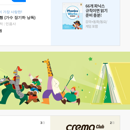
 가장 사랑한!
 (가수 장기하 낭독)
저
|
민음사
원
3
/3
2
/3