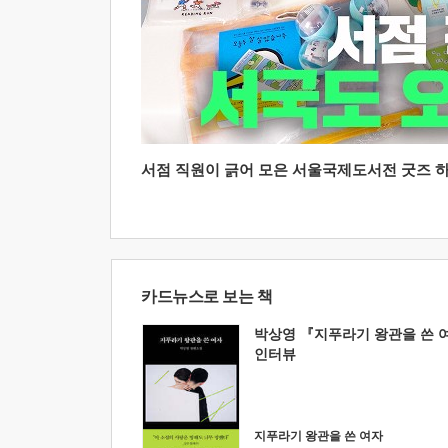
서점 직원이 긁어 모은 서울국제도서전 굿즈 하울
카드뉴스로 보는 책
박상영 『지푸라기 왕관을 쓴 
인터뷰
지푸라기 왕관을 쓴 여자