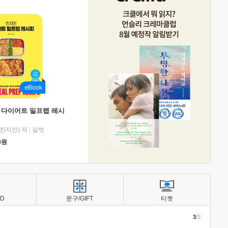
 다이어트 밀프렙 레시
진지인) 저
|
길벗
0
원
BD
문구/GIFT
티켓
3
/5