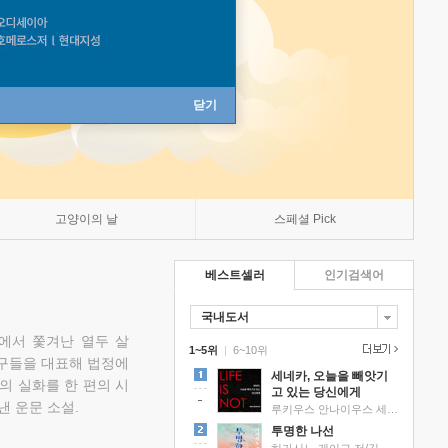
닫기
고양이의 날
스페셜 Pick
베스트셀러
인기검색어
국내도서
에서 쫓겨난 열두 살
1~5위
|
6~10위
친구들을 대표해 법정에
세네카, 오늘을 빼앗기
의 실화를 한 편의 시
고 있는 당신에게
낸 운문 소설.
루키우스 안나이우스 세네카 저/하와이 대저택 편역
투명한 나선