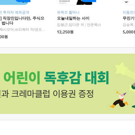
인 투자자 계좌공개
유퀴즈 할머니
이동진이
독] 직장인입니다만, 주식으
오늘내일하는 사이
무진기행
더 법니다
RHK)
임봉근,임다운 저
|
안온북스
김승옥 
서정,제시모어,쓰리쿼터 저/권오태,시그널리포트 편
|
경이로움
12,250
원
5,000
00
원