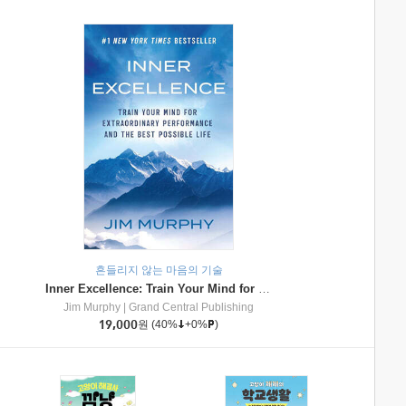
흔들리지 않는 마음의 기술
Inner Excellence: Train Your Mind for Extraordinary Performance and the Best Possible Life
Jim Murphy
|
Grand Central Publishing
19,000
원
(40%
+0%
)