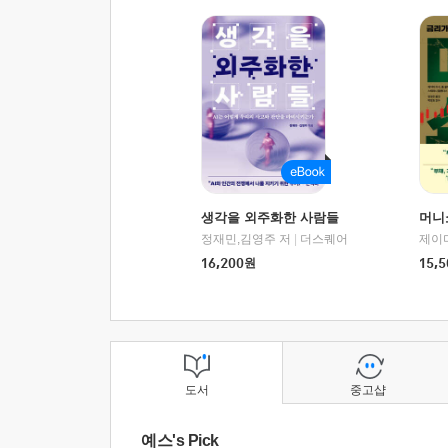
생각을 외주화한 사람들
머니
정재민,김영주 저
|
더스퀘어
16,200
원
15,5
도서
중고샵
예스's Pick