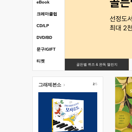
eBook
크레마클럽
CD/LP
DVD/BD
문구/GIFT
티켓
골든벨 퀴즈 & 완독 챌린지
그래제본소
2
/5