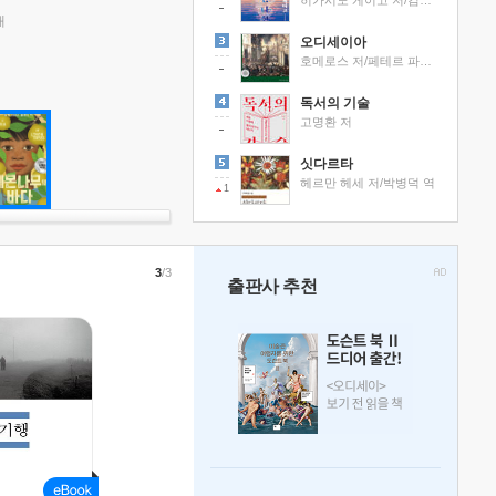
히가시노 게이고 저/김선영 역
래
오디세이아
호메로스 저/페테르 파울 루벤스 그림/박문재 역
독서의 기술
고명환 저
싯다르타
헤르만 헤세 저/박병덕 역
1
3
/3
출판사 추천