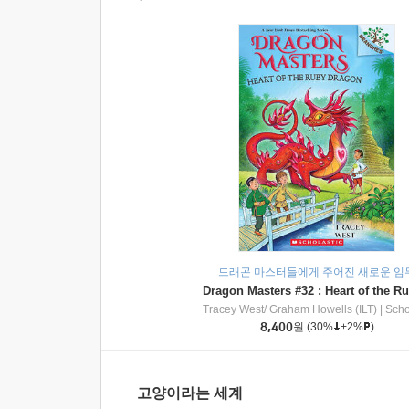
드래곤 마스터들에게 주어진 새로운 임
Tracey West/ Graham Howells (ILT)
|
Scholasti
8,400
원
(30%
+2%
)
고양이라는 세계