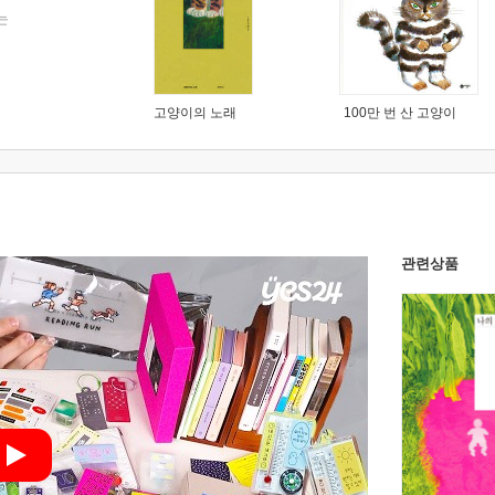
는
고양이의 노래
100만 번 산 고양이
관련상품