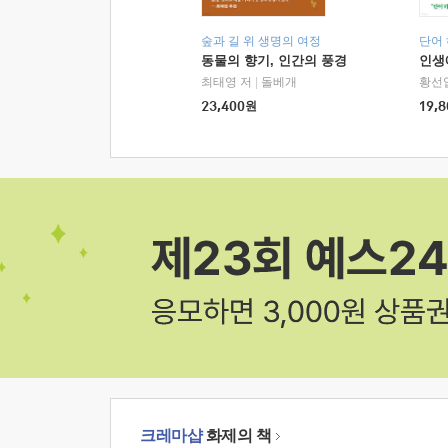
숲과 길 위 생명의 여정
단어
동물의 향기, 인간의 풍경
인생
최태영 저
|
돌베개
황선
23,400
원
19,8
크레마샵
화제의 책