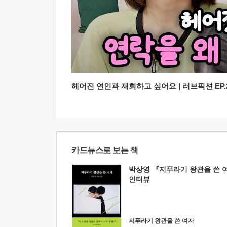
헤어진 연인과 재회하고 싶어요 | 러브픽션 EP.2
카드뉴스로 보는 책
박상영 『지푸라기 왕관을 쓴 
인터뷰
지푸라기 왕관을 쓴 여자