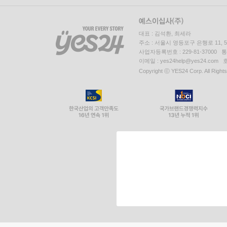
대표 : 김석환, 최세라
주소 : 서울시 영등포구 은행로 11,
사업자등록번호 : 229-81-37000 
이메일 : yes24help@yes24.c
Copyright ⓒ YES24 Corp. All Right