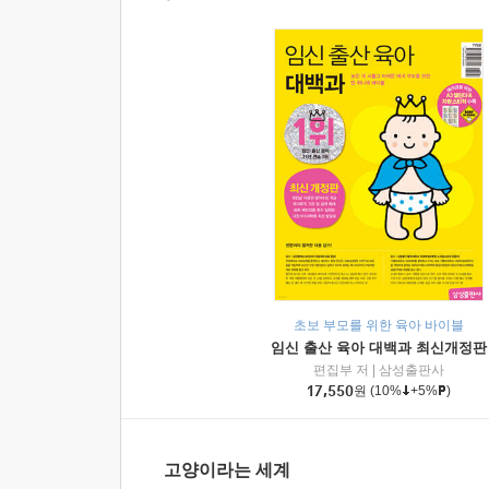
초보 부모를 위한 육아 바이블
임신 출산 육아 대백과 최신개정판
편집부 저
|
삼성출판사
17,550
원
(10%
+5%
)
고양이라는 세계