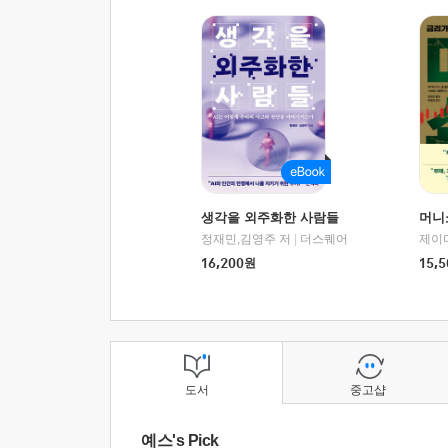
생각을 외주화한 사람들
머니
정재민,김영주 저
|
더스퀘어
16,200
원
15,5
도서
중고샵
예스's Pick