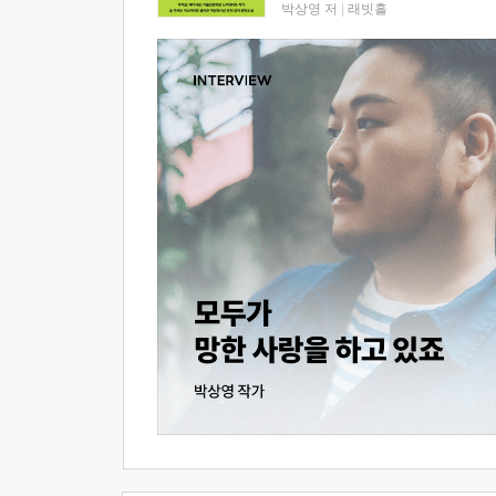
박상영 저
|
래빗홀