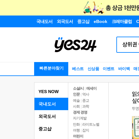
국내도서
외국도서
중고샵
eBook
크레마클럽
C
빠른분야찾기
베스트
신상품
이벤트
바이백
매
소설/시
|
에세이
YES NOW
인문
|
역사
예술
|
종교
국내도서
사회
|
과학
경제 경영
외국도서
자기계발
만화
|
라이트노벨
중고샵
여행
|
잡지
어린이