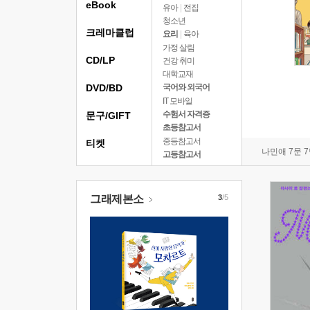
eBook
유아
|
전집
청소년
크레마클럽
요리
|
육아
가정 살림
CD/LP
건강 취미
대학교재
DVD/BD
국어와 외국어
IT 모바일
수험서 자격증
문구/GIFT
초등참고서
중등참고서
티켓
나민애 7문 
고등참고서
그래제본소
3
/5