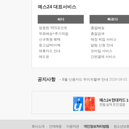
예스24 대표서비스
싸다
빠르다
영원한 YES포인트
총알배송
무료배송+추가적립
총알검색
신규회원 혜택
매장 픽업 서비스
중고샵/바이백
알림 신청 안내
제휴카드 안내
모바일 서비스
애드온
간편결제 서비스
공지사항
8월 신용카드 무이자할부 안내
2026-08-01
회사소개
인재채용
이용약관
개인정보처리방침
청소년보