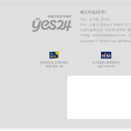
대표 : 김석환, 최세라
주소 : 서울시 영등포구 은행로 11,
사업자등록번호 : 229-81-37000 
이메일 : yes24help@yes24.c
Copyright ⓒ YES24 Corp. All Right