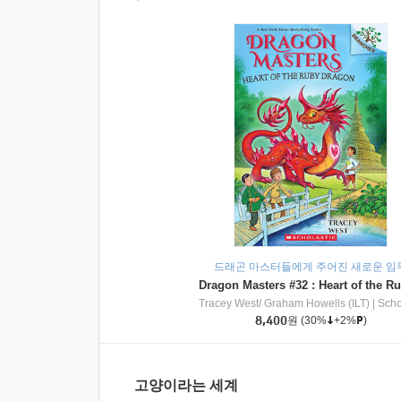
드래곤 마스터들에게 주어진 새로운 임
Tracey West/ Graham Howells (ILT)
|
Scholasti
8,400
원
(30%
+2%
)
고양이라는 세계