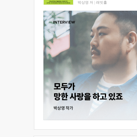
박상영 저
|
래빗홀