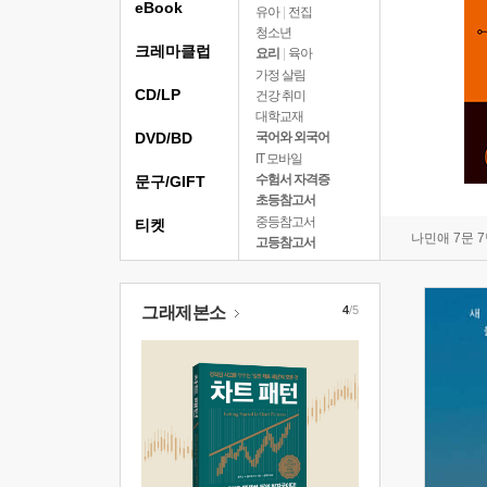
eBook
유아
|
전집
청소년
크레마클럽
요리
|
육아
가정 살림
CD/LP
건강 취미
대학교재
DVD/BD
국어와 외국어
IT 모바일
수험서 자격증
문구/GIFT
초등참고서
중등참고서
티켓
나민애 7문 
고등참고서
그래제본소
4
/5