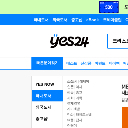
국내도서
외국도서
중고샵
eBook
크레마클럽
C
빠른분야찾기
베스트
신상품
이벤트
바이백
매
소설/시
|
에세이
YES NOW
인문
|
역사
예술
|
종교
국내도서
사회
|
과학
경제 경영
외국도서
자기계발
만화
|
라이트노벨
중고샵
여행
|
잡지
어린이