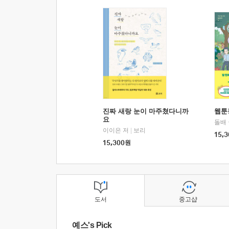
진짜 새랑 눈이 마주쳤다니까
웹툰
요
돌배
이이은 저
|
보리
15,3
15,300
원
도서
중고샵
예스's Pick