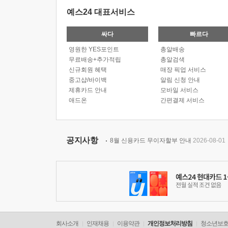
예스24 대표서비스
싸다
빠르다
영원한 YES포인트
총알배송
무료배송+추가적립
총알검색
신규회원 혜택
매장 픽업 서비스
중고샵/바이백
알림 신청 안내
제휴카드 안내
모바일 서비스
애드온
간편결제 서비스
공지사항
8월 신용카드 무이자할부 안내
2026-08-01
회사소개
인재채용
이용약관
개인정보처리방침
청소년보