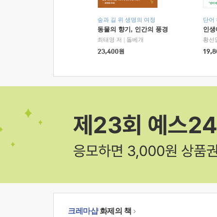
숲과 길 위 생명의 여정
단어
동물의 향기, 인간의 풍경
인생
최태영 저
|
돌베개
황선
23,400
원
19,8
크레마샵
화제의 책