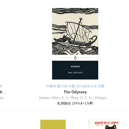
무
지혜와 용기로 이룬 오디세우스의 귀환
Dragon Masters #32 : Heart of the Ruby Dragon (A Branches Book)
The Odyssey
c Inc
Homer / Rieu, E. V. / Rieu, D. C. H.
|
Penguin Group
9,900
원
(34%
+1%
)