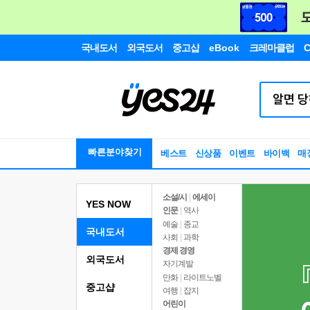
국내도서
외국도서
중고샵
eBook
크레마클럽
C
빠른분야찾기
베스트
신상품
이벤트
바이백
매
소설/시
|
에세이
YES NOW
인문
|
역사
예술
|
종교
국내도서
사회
|
과학
경제 경영
외국도서
자기계발
만화
|
라이트노벨
중고샵
여행
|
잡지
어린이