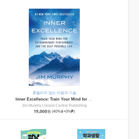
흔들리지 않는 마음의 기술
Inner Excellence: Train Your Mind for Extraordinary Performance and the Best Possible Life
Jim Murphy
|
Grand Central Publishing
19,000
원
(40%
+0%
)