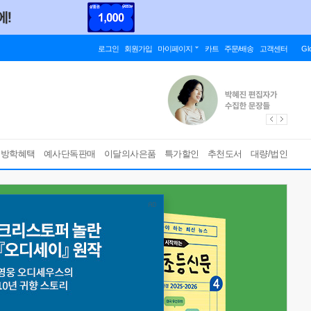
로그인
회원가입
마이페이지
카트
주문/배송
고객센터
Gl
름방학혜택
예사단독판매
이달의사은품
특가할인
추천도서
대량/법인