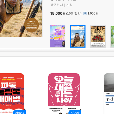
장준호 저
시월
18,000
원
(10% 할인)
1,000원