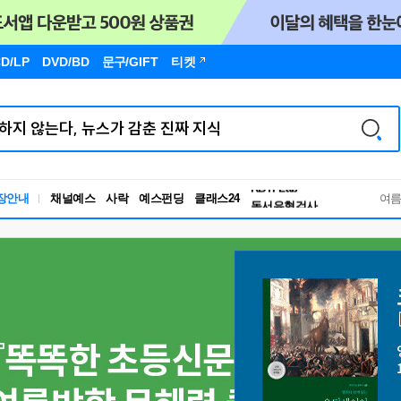
D/LP
DVD/BD
문구
/GIFT
티켓
장안내
채널예스
사락
예스펀딩
클래스24
독서유형검사
여
RBTI Lab
독서유형검사