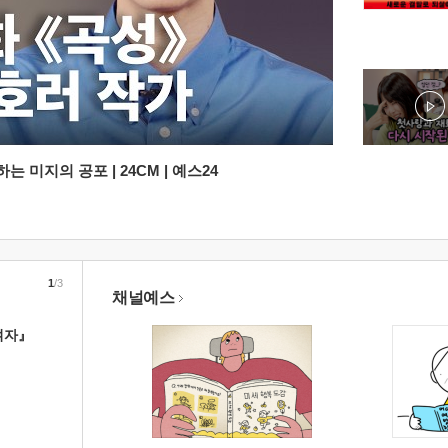
 미지의 공포 | 24CM | 예스24
1
/3
채널예스
여자』