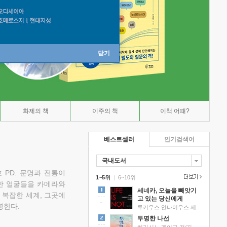
닫기
화제의 책
이주의 책
이책 어때?
베스트셀러
인기검색어
국내도서
 PD. 문명과 전통이
1~5위
|
6~10위
한 얼굴들을 카메라와
세네카, 오늘을 빼앗기
 복잡한 세계, 그곳에
고 있는 당신에게
명한다.
루키우스 안나이우스 세네카 저/하와이 대저택 편역
투명한 나선