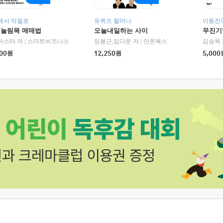
에서 익절로
유퀴즈 할머니
이동진이
 눌림목 매매법
오늘내일하는 사이
무진기행
RHK)
마스터 저
|
스마트비즈니스
임봉근,임다운 저
|
안온북스
김승옥 
00
원
12,250
원
5,000