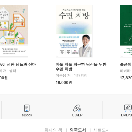
60, 생판 남들과 산다
자도 자도 피곤한 당신을 위한
슬픔의
수면 처방
희 저
|
샘터
바버라 
이준용 저
|
미래의창
00
원
17,82
18,000
원
eBook
CD/LP
DVD/
화제의 책
외국도서
세트도서