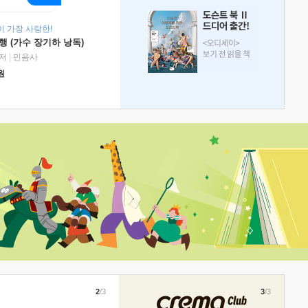
 가장 사랑한!
 (가수 장기하 낭독)
저
|
민음사
원
2
/3
3
/3