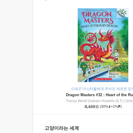
드래곤 마스터들에게 주어진 새로운 임
Tracey West/ Graham Howells (ILT)
|
Scholasti
8,400
원
(30%
+2%
)
고양이라는 세계