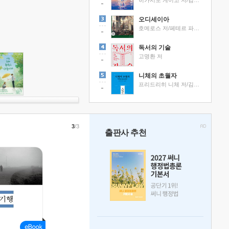
히가시노 게이고 저/김선영 역
오디세이아
호메로스 저/페테르 파울 루벤스 그림/박문재 역
독서의 기술
고명환 저
니체의 초월자
프리드리히 니체 저/김철 편역
3
/3
출판사 추천