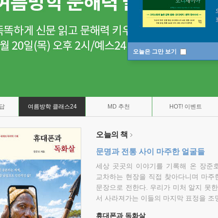
오늘은 그만 보기
7답
여름방학 클래스24
MD 추천
HOT! 이벤트
오늘의 책
문명과 전통 사이 마주한 얼굴들
세상 곳곳의 이야기를 기록해 온 장준호
교차하는 현장을 직접 찾아다니며 마주
문장으로 전한다. 우리가 미처 알지 못한
서 사라져가는 이들의 마지막 표정을 조
휴대폰과 독화살