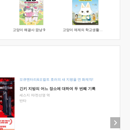
고양이 해결사 깜냥 9
고양이 제제의 학교생활 1 : 초등학생이 이렇게 힘들 줄이야
모큐멘터리&오컬트 호러의 새 지평을 연 화제작!
긴키 지방의 어느 장소에 대하여 두 번째 기록
세스지 저/전선영 역
반타