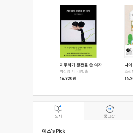
지푸라기 왕관을 쓴 여자
나이 
박상영 저
|
래빗홀
조선
16,920
원
16,2
도서
중고샵
예스's Pick