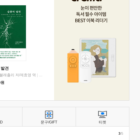
 발견
블래츨리 저/제효영 역
|
디플롯
0
원
BD
문구/GIFT
티켓
3
/5