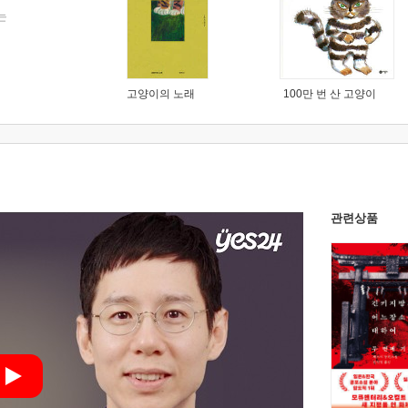
는
고양이의 노래
100만 번 산 고양이
관련상품