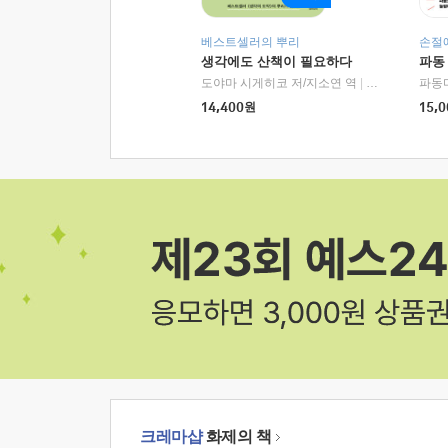
베스트셀러의 뿌리
손절
생각에도 산책이 필요하다
파동
도야마 시게히코 저/지소연 역
|
알에이치코리아(
파동
14,400
원
15,0
크레마샵
화제의 책