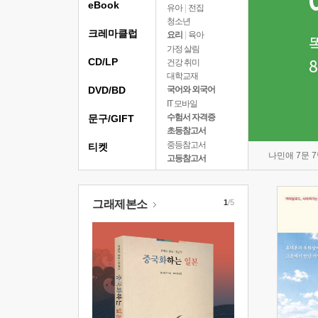
eBook
유아
|
전집
청소년
크레마클럽
요리
|
육아
가정 살림
CD/LP
건강 취미
대학교재
DVD/BD
국어와 외국어
IT 모바일
수험서 자격증
문구/GIFT
초등참고서
중등참고서
티켓
나민애 7문 
고등참고서
그래제본소
1
/5