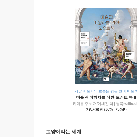
서양 미술사의 흐름을 꿰는 반려 미술
미술관 여행자를 위한 도슨트 북 II
카미유 주노 저/이세진 역
|
윌북(willboo
29,700
원
(10%
+5%
)
고양이라는 세계