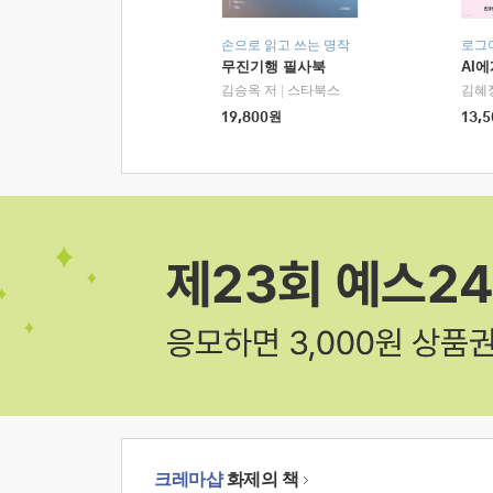
손으로 읽고 쓰는 명작
로그
무진기행 필사북
AI
김승옥 저
|
스타북스
김혜
19,800
원
13,5
크레마샵
화제의 책