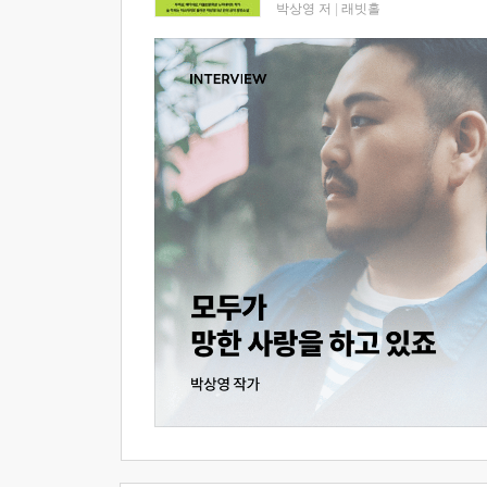
박상영 저
|
래빗홀