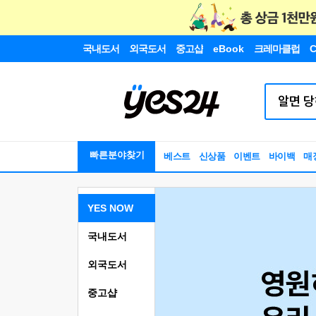
국내도서
외국도서
중고샵
eBook
크레마클럽
C
빠른분야찾기
베스트
신상품
이벤트
바이백
매
YES NOW
국내도서
외국도서
중고샵