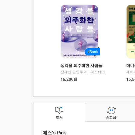
생각을 외주화한 사람들
머니
정재민,김영주 저
|
더스퀘어
16,200
원
15,5
도서
중고샵
예스's Pick