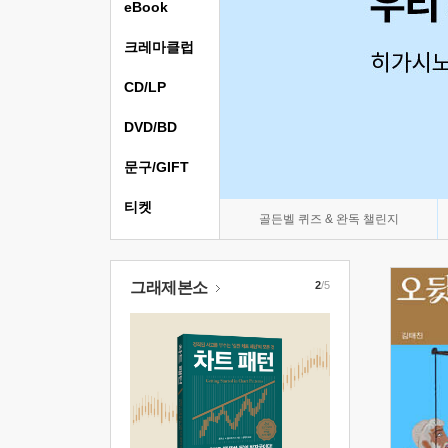
eBook
크레마클럽
CD/LP
DVD/BD
문구/GIFT
티켓
골든벨 퀴즈 & 완독 챌린지
그래제본소
2
/5