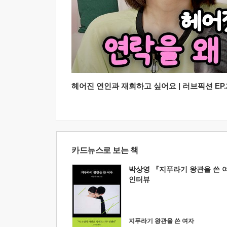
헤어진 연인과 재회하고 싶어요 | 러브픽션 EP.2
카드뉴스로 보는 책
박상영 『지푸라기 왕관을 쓴 
인터뷰
지푸라기 왕관을 쓴 여자