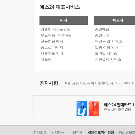
예스24 대표서비스
싸다
빠르다
영원한 YES포인트
총알배송
무료배송+추가적립
총알검색
신규회원 혜택
매장 픽업 서비스
중고샵/바이백
알림 신청 안내
제휴카드 안내
모바일 서비스
애드온
간편결제 서비스
공지사항
8월 신용카드 무이자할부 안내
2026-08-01
회사소개
인재채용
이용약관
개인정보처리방침
청소년보