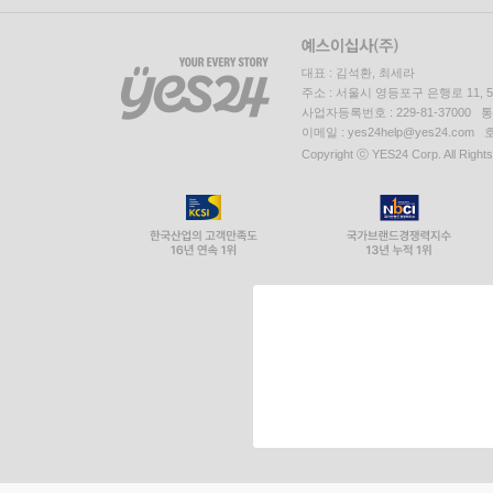
대표 : 김석환, 최세라
주소 : 서울시 영등포구 은행로 11,
사업자등록번호 : 229-81-37000 
이메일 : yes24help@yes24.c
Copyright ⓒ YES24 Corp. All Right