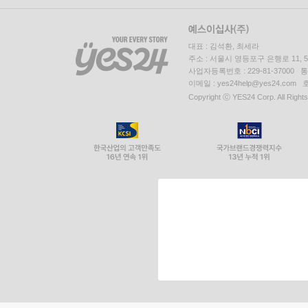
대표 : 김석환, 최세라
주소 : 서울시 영등포구 은행로 11,
사업자등록번호 : 229-81-37000 
이메일 : yes24help@yes24.c
Copyright ⓒ YES24 Corp. All Right