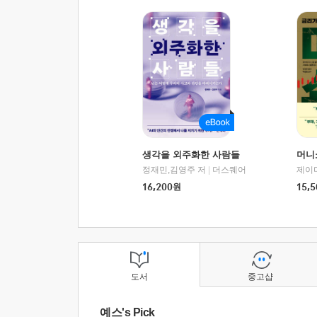
생각을 외주화한 사람들
머니
정재민,김영주 저
|
더스퀘어
16,200
원
15,5
도서
중고샵
예스's Pick