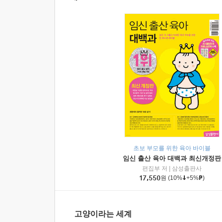
초보 부모를 위한 육아 바이블
임신 출산 육아 대백과 최신개정판
편집부 저
|
삼성출판사
17,550
원
(10%
+5%
)
고양이라는 세계