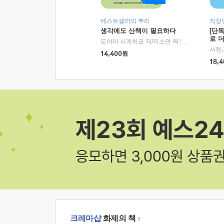
베스트셀러의 뿌리
직장
생각에도 산책이 필요하다
[단
로 
도야마 시게히코 저/지소연 역
|
알에이치코리아(
14,400
원
18,4
크레마샵
화제의 책