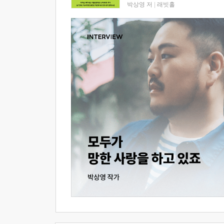
박상영 저
|
래빗홀