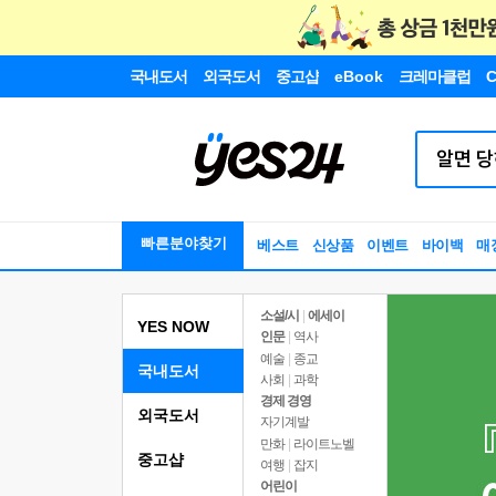
국내도서
외국도서
중고샵
eBook
크레마클럽
C
빠른분야찾기
베스트
신상품
이벤트
바이백
매
소설/시
|
에세이
YES NOW
인문
|
역사
예술
|
종교
국내도서
사회
|
과학
경제 경영
외국도서
자기계발
만화
|
라이트노벨
중고샵
여행
|
잡지
어린이