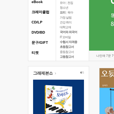
eBook
유아
|
전집
청소년
크레마클럽
요리
|
육아
가정 살림
CD/LP
건강 취미
대학교재
DVD/BD
국어와 외국어
IT 모바일
수험서 자격증
문구/GIFT
초등참고서
중등참고서
티켓
나민애 7문 
고등참고서
그래제본소
4
/5