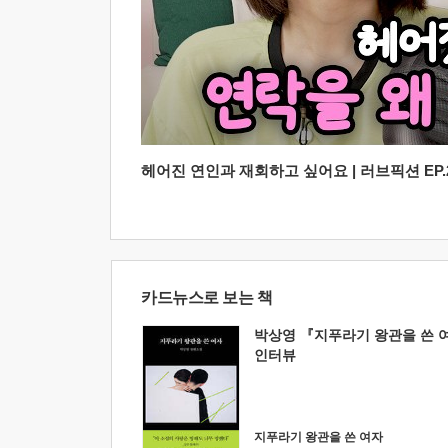
헤어진 연인과 재회하고 싶어요 | 러브픽션 EP.2
카드뉴스로 보는 책
박상영 『지푸라기 왕관을 쓴 
인터뷰
지푸라기 왕관을 쓴 여자