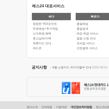
예스24 대표서비스
싸다
빠르다
영원한 YES포인트
총알배송
무료배송+추가적립
총알검색
신규회원 혜택
매장 픽업 서비스
중고샵/바이백
알림 신청 안내
제휴카드 안내
모바일 서비스
애드온
간편결제 서비스
공지사항
8월 신용카드 무이자할부 안내
2026-08-01
회사소개
인재채용
이용약관
개인정보처리방침
청소년보