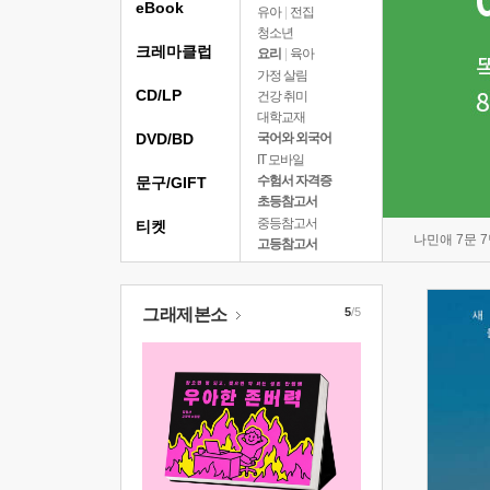
eBook
유아
|
전집
청소년
크레마클럽
요리
|
육아
가정 살림
CD/LP
건강 취미
대학교재
DVD/BD
국어와 외국어
IT 모바일
수험서 자격증
문구/GIFT
초등참고서
중등참고서
티켓
나민애 7문 
고등참고서
그래제본소
5
/5