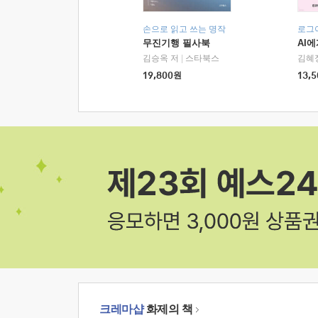
손으로 읽고 쓰는 명작
로그
무진기행 필사북
AI
김승옥 저
|
스타북스
김혜
19,800
원
13,5
크레마샵
화제의 책