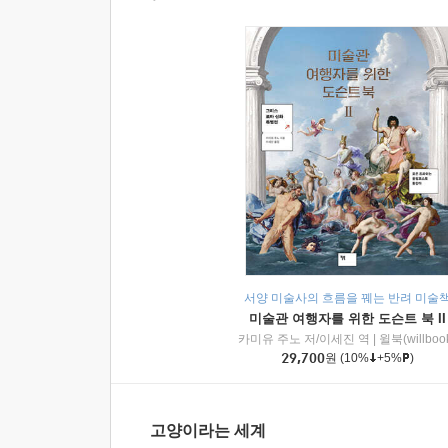
서양 미술사의 흐름을 꿰는 반려 미술
미술관 여행자를 위한 도슨트 북 II
카미유 주노 저/이세진 역
|
윌북(willboo
29,700
원
(10%
+5%
)
고양이라는 세계