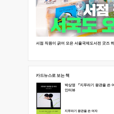
서점 직원이 긁어 모은 서울국제도서전 굿즈 하울
카드뉴스로 보는 책
박상영 『지푸라기 왕관을 쓴 
인터뷰
지푸라기 왕관을 쓴 여자