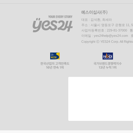
대표 : 김석환, 최세라
주소 : 서울시 영등포구 은행로 11,
사업자등록번호 : 229-81-37000 
이메일 : yes24help@yes24.c
Copyright ⓒ YES24 Corp. All Right