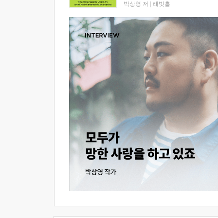
박상영 저
|
래빗홀