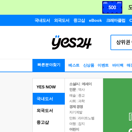
국내도서
외국도서
중고샵
eBook
크레마클럽
C
빠른분야찾기
베스트
신상품
이벤트
바이백
매
소설/시
|
에세이
YES NOW
인문
|
역사
예술
|
종교
국내도서
사회
|
과학
경제 경영
외국도서
자기계발
만화
|
라이트노벨
중고샵
여행
|
잡지
어린이