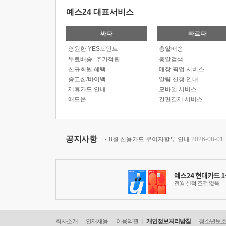
예스24 대표서비스
싸다
빠르다
영원한 YES포인트
총알배송
무료배송+추가적립
총알검색
신규회원 혜택
매장 픽업 서비스
중고샵/바이백
알림 신청 안내
제휴카드 안내
모바일 서비스
애드온
간편결제 서비스
공지사항
8월 신용카드 무이자할부 안내
2026-08-01
회사소개
인재채용
이용약관
개인정보처리방침
청소년보