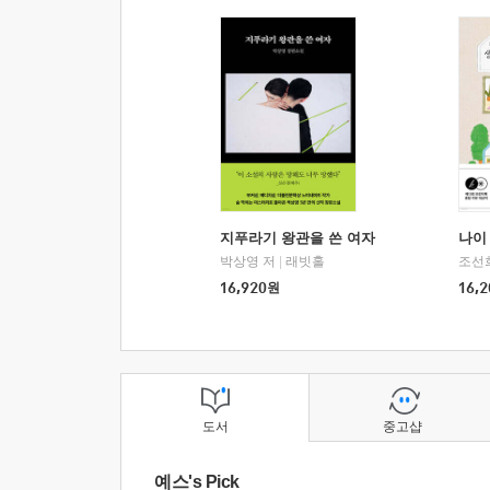
지푸라기 왕관을 쓴 여자
나이 
박상영 저
|
래빗홀
조선
16,920
원
16,2
도서
중고샵
예스's Pick