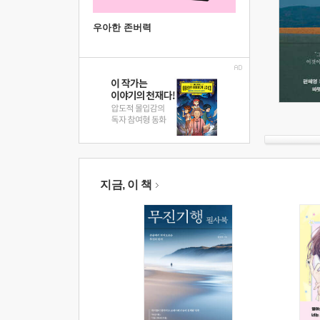
우아한 존버력
지금, 이 책