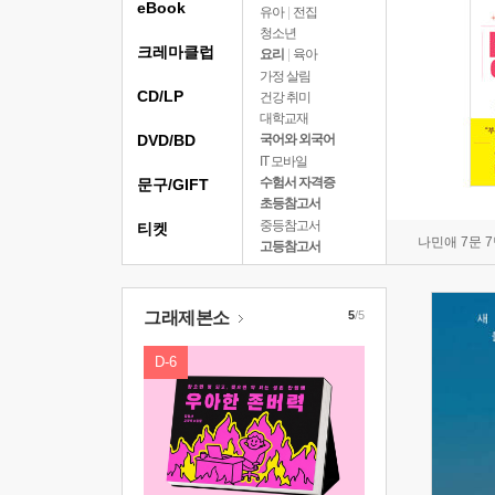
eBook
유아
|
전집
청소년
크레마클럽
요리
|
육아
가정 살림
CD/LP
건강 취미
대학교재
DVD/BD
국어와 외국어
IT 모바일
수험서 자격증
문구/GIFT
초등참고서
중등참고서
티켓
나민애 7문 
고등참고서
그래제본소
5
/5
D-6