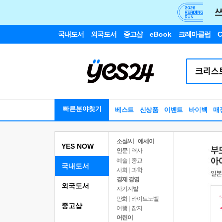
국내도서
외국도서
중고샵
eBook
크레마클럽
C
빠른분야찾기
베스트
신상품
이벤트
바이백
매
소설/시
|
에세이
YES NOW
인문
|
역사
예술
|
종교
국내도서
사회
|
과학
경제 경영
외국도서
자기계발
만화
|
라이트노벨
중고샵
여행
|
잡지
어린이