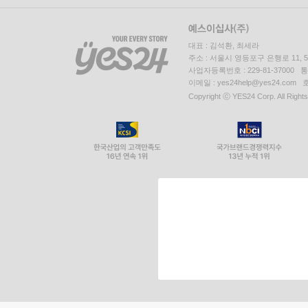
대표 : 김석환, 최세라
주소 : 서울시 영등포구 은행로 11,
사업자등록번호 : 229-81-37000 
이메일 : yes24help@yes24.c
Copyright ⓒ YES24 Corp. All Right