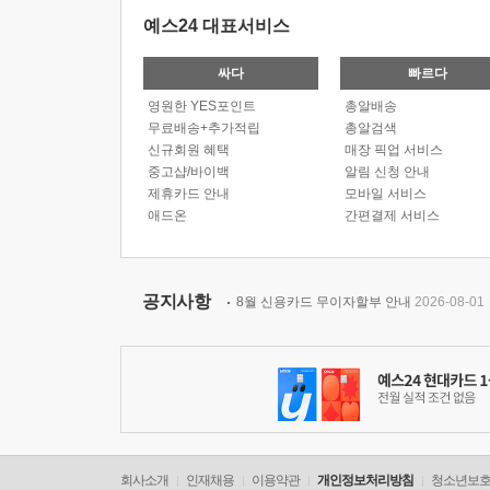
예스24 대표서비스
싸다
빠르다
영원한 YES포인트
총알배송
무료배송+추가적립
총알검색
신규회원 혜택
매장 픽업 서비스
중고샵/바이백
알림 신청 안내
제휴카드 안내
모바일 서비스
애드온
간편결제 서비스
공지사항
8월 신용카드 무이자할부 안내
2026-08-01
회사소개
인재채용
이용약관
개인정보처리방침
청소년보