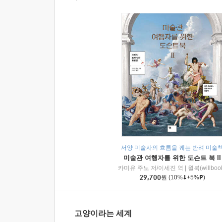
서양 미술사의 흐름을 꿰는 반려 미술
미술관 여행자를 위한 도슨트 북 II
카미유 주노 저/이세진 역
|
윌북(willboo
29,700
원
(10%
+5%
)
고양이라는 세계