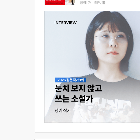
청예 저
|
래빗홀