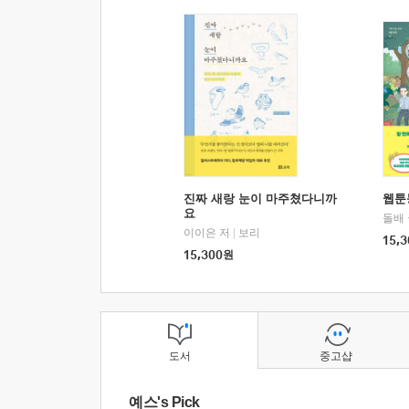
진짜 새랑 눈이 마주쳤다니까
웹툰
요
돌배
이이은 저
|
보리
15,3
15,300
원
도서
중고샵
예스's Pick