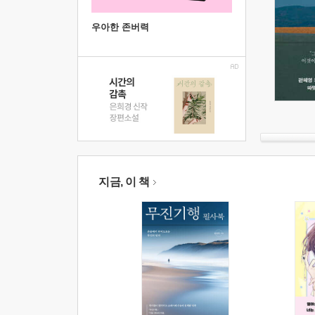
우아한 존버력
지금, 이 책