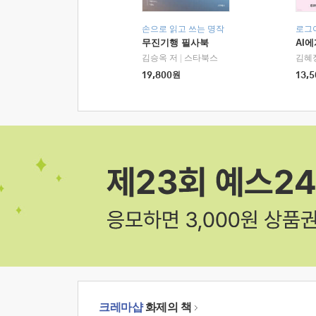
손으로 읽고 쓰는 명작
로그
무진기행 필사북
AI
김승옥 저
|
스타북스
김혜
19,800
원
13,5
크레마샵
화제의 책