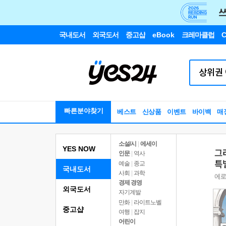
국내도서
외국도서
중고샵
eBook
크레마클럽
C
빠른분야찾기
베스트
신상품
이벤트
바이백
매
소설/시
|
에세이
YES NOW
인문
|
역사
예술
|
종교
국내도서
사회
|
과학
경제 경영
외국도서
자기계발
만화
|
라이트노벨
중고샵
여행
|
잡지
어린이