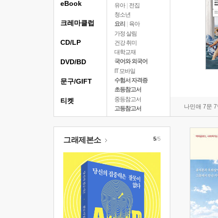
eBook
유아
|
전집
청소년
크레마클럽
요리
|
육아
가정 살림
CD/LP
건강 취미
대학교재
DVD/BD
국어와 외국어
IT 모바일
수험서 자격증
문구/GIFT
초등참고서
중등참고서
티켓
나민애 7문 
고등참고서
그래제본소
5
/5