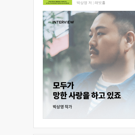
박상영 저
|
래빗홀