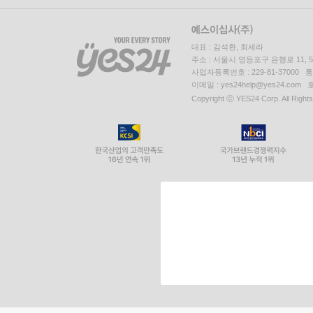
대표 : 김석환, 최세라
주소 : 서울시 영등포구 은행로 11,
사업자등록번호 : 229-81-37000 
이메일 : yes24help@yes24.c
Copyright ⓒ YES24 Corp. All Right