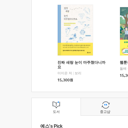
진짜 새랑 눈이 마주쳤다니까
웹툰
요
돌배
이이은 저
|
보리
15,3
15,300
원
도서
중고샵
예스's Pick