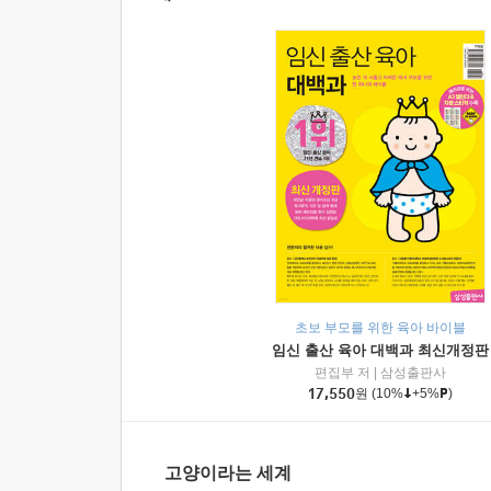
초보 부모를 위한 육아 바이블
임신 출산 육아 대백과 최신개정판
편집부 저
|
삼성출판사
17,550
원
(10%
+5%
)
고양이라는 세계