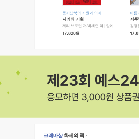
동서남북의 기원과 의미
아름
지리의 기원
저주
제리 브로턴 저/박세연 역
|
알에이치코리아(RHK)
김명
17,820
원
17,8
크레마샵
화제의 책