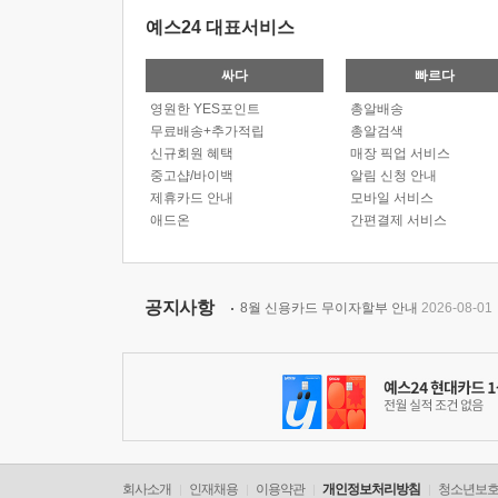
예스24 대표서비스
싸다
빠르다
영원한 YES포인트
총알배송
무료배송+추가적립
총알검색
신규회원 혜택
매장 픽업 서비스
중고샵/바이백
알림 신청 안내
제휴카드 안내
모바일 서비스
애드온
간편결제 서비스
공지사항
8월 신용카드 무이자할부 안내
2026-08-01
회사소개
인재채용
이용약관
개인정보처리방침
청소년보