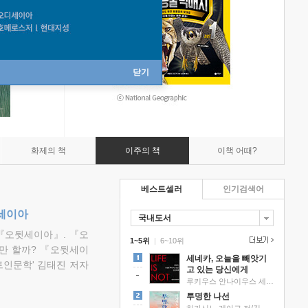
닫기
화제의 책
이주의 책
이책 어때?
베스트셀러
인기검색어
뒷세이아
국내도서
『오뒷세이아』. 『오
1~5위
|
6~10위
만 할까? 『오뒷세이
세네카, 오늘을 빼앗기
트인문학' 김태진 저자
고 있는 당신에게
루키우스 안나이우스 세네카 저/하와이 대저택 편역
투명한 나선