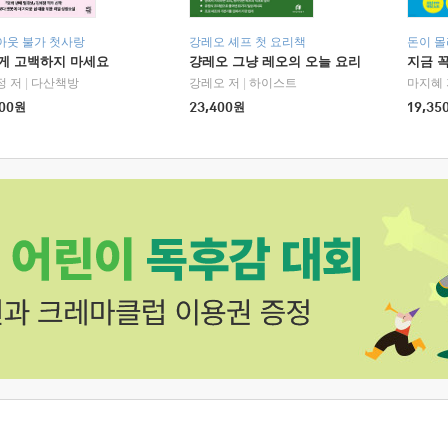
아웃 불가 첫사랑
강레오 셰프 첫 요리책
돈이 몰
에게 고백하지 마세요
걍레오 그냥 레오의 오늘 요리
지금 꼭
정 저
|
다산책방
강레오 저
|
하이스트
마지혜 
00
원
23,400
원
19,35