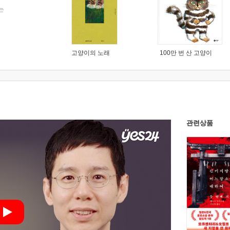
는
고양이의 노래
100만 번 산 고양이
관련상품