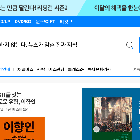
D/LP
DVD/BD
문구
/GIFT
티켓
독서유형검사
장안내
채널예스
사락
예스펀딩
클래스24
여
RBTI Lab
독서유형검사