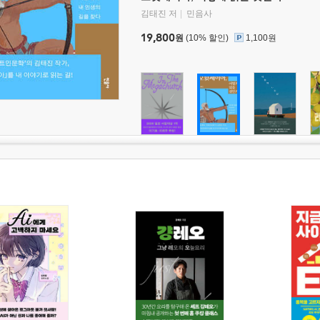
김태진 저
민음사
19,800
원
(10% 할인)
1,100원