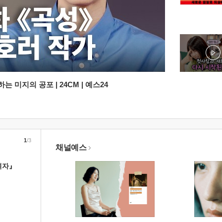
 미지의 공포 | 24CM | 예스24
1
/3
채널예스
여자』