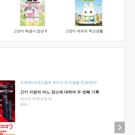
고양이 해결사 깜냥 9
고양이 제제의 학교생활 1 : 초등학생이 이렇게 힘들 줄이야
모큐멘터리&오컬트 호러의 새 지평을 연 화제작!
긴키 지방의 어느 장소에 대하여 두 번째 기록
세스지 저/전선영 역
반타