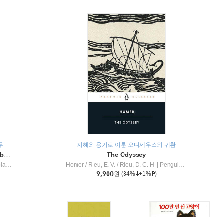
무
지혜와 용기로 이룬 오디세우스의 귀환
Dragon Masters #32 : Heart of the Ruby Dragon (A Branches Book)
The Odyssey
c Inc
Homer / Rieu, E. V. / Rieu, D. C. H.
|
Penguin Group
9,900
원
(34%
+1%
)