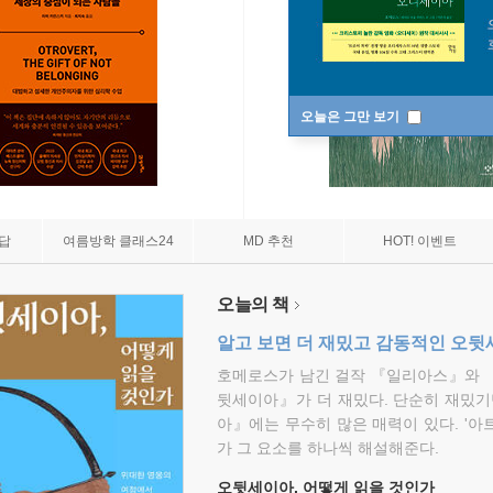
오늘은 그만 보기
7답
여름방학 클래스24
MD 추천
HOT! 이벤트
오늘의 책
알고 보면 더 재밌고 감동적인 오
호메로스가 남긴 걸작 『일리아스』와 
뒷세이아』가 더 재밌다. 단순히 재밌기
아』에는 무수히 많은 매력이 있다. '아
가 그 요소를 하나씩 해설해준다.
오뒷세이아, 어떻게 읽을 것인가