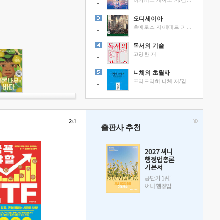
히가시노 게이고 저/김선영 역
오디세이아
호메로스 저/페테르 파울 루벤스 그림/박문재 역
독서의 기술
고명환 저
니체의 초월자
프리드리히 니체 저/김철 편역
2
/3
출판사 추천