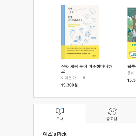
진짜 새랑 눈이 마주쳤다니까
웹툰
요
돌배
이이은 저
|
보리
15,3
15,300
원
도서
중고샵
예스's Pick