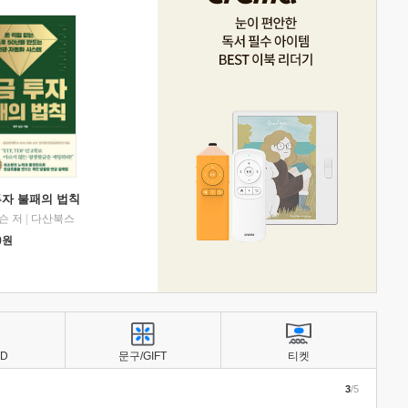
투자 불패의 법칙
슨 저
|
다산북스
0
원
BD
문구/GIFT
티켓
3
/5