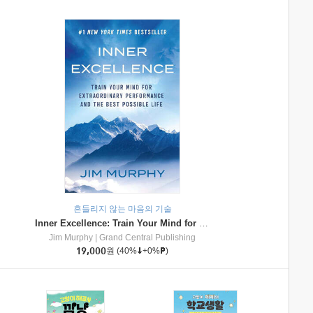
흔들리지 않는 마음의 기술
Inner Excellence: Train Your Mind for Extraordinary Performance and the Best Possible Life
Jim Murphy
|
Grand Central Publishing
19,000
원
(40%
+0%
)