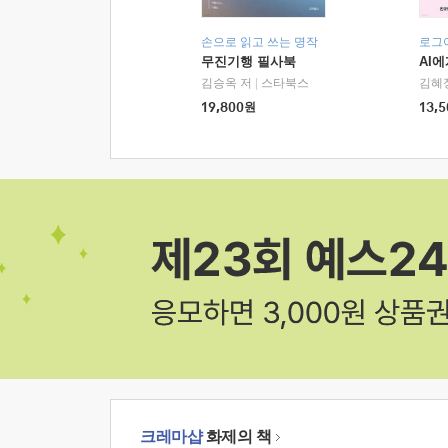
손으로 읽고 쓰는 명작
로그
무진기행 필사북
AI
김승옥 저
|
스타북스
김혜
19,800
원
13,5
크레마샵
화제의 책