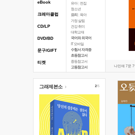
eBook
유아
|
전집
청소년
크레마클럽
요리
|
육아
가정 살림
CD/LP
건강 취미
대학교재
DVD/BD
국어와 외국어
IT 모바일
수험서 자격증
문구/GIFT
초등참고서
중등참고서
티켓
나민애 7문 
고등참고서
그래제본소
2
/5