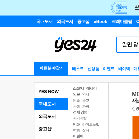
국내도서
외국도서
중고샵
eBook
크레마클럽
C
빠른분야찾기
베스트
신상품
이벤트
바이백
매
소설/시
|
에세이
YES NOW
인문
|
역사
예술
|
종교
국내도서
사회
|
과학
경제 경영
외국도서
자기계발
만화
|
라이트노벨
중고샵
여행
|
잡지
어린이