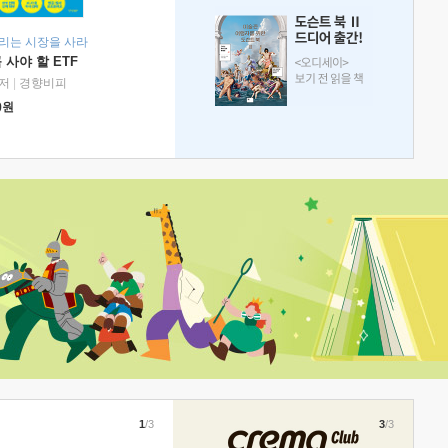
리는 시장을 사라
 사야 할 ETF
저
|
경향비피
0
원
1
/3
3
/3