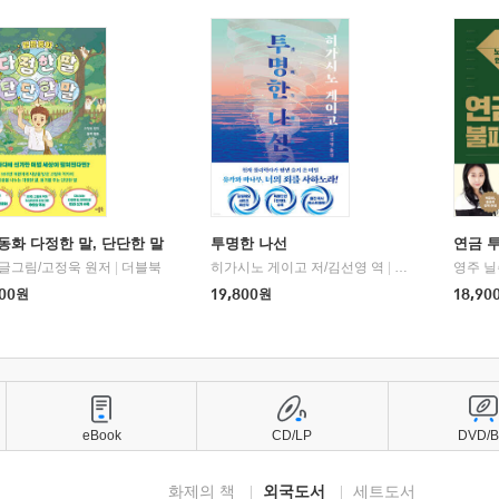
동화 다정한 말, 단단한 말
투명한 나선
연금 
 글그림/고정욱 원저
|
더블북
히가시노 게이고 저/김선영 역
|
북다
영주 닐
00
원
19,800
원
18,90
eBook
CD/LP
DVD/
화제의 책
외국도서
세트도서