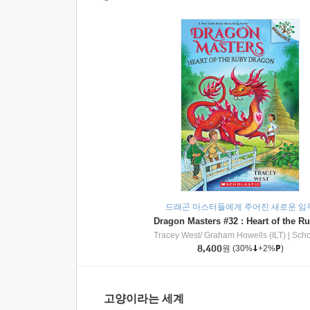
드래곤 마스터들에게 주어진 새로운 임
Tracey West/ Graham Howells (ILT)
|
Scholasti
8,400
원
(30%
+2%
)
고양이라는 세계