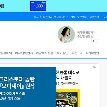
로그인
회원가입
마이페이지
카트
주문/배송
고객센터
Gl
름방학혜택
예사단독판매
이달의사은품
특가할인
추천도서
대량/법인