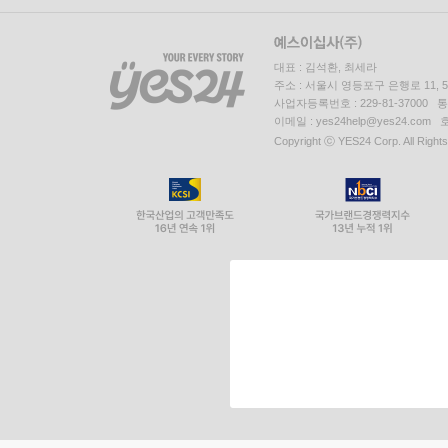
대표 : 김석환, 최세라
주소 : 서울시 영등포구 은행로 11,
사업자등록번호 : 229-81-37000 
이메일 : yes24help@yes24.c
Copyright ⓒ YES24 Corp. All Right