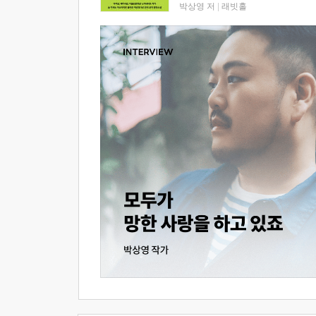
박상영 저
|
래빗홀