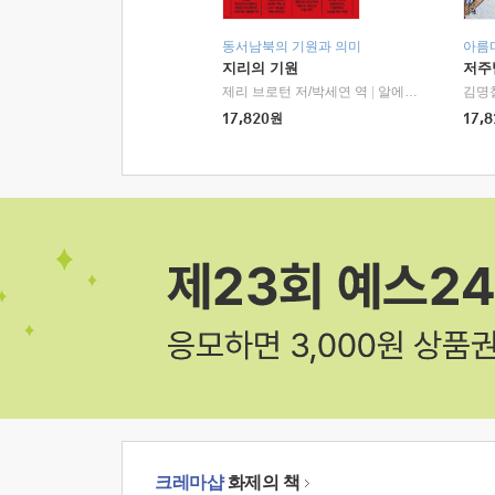
동서남북의 기원과 의미
아름
지리의 기원
저주
제리 브로턴 저/박세연 역
|
알에이치코리아(RHK)
김명
17,820
원
17,8
크레마샵
화제의 책