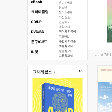
eBook
유아
|
전집
청소년
크레마클럽
요리
|
육아
가정 살림
CD/LP
건강 취미
대학교재
DVD/BD
국어와 외국어
IT 모바일
수험서 자격증
문구/GIFT
초등참고서
중등참고서
티켓
나민애 7문 
고등참고서
그래제본소
1
/5