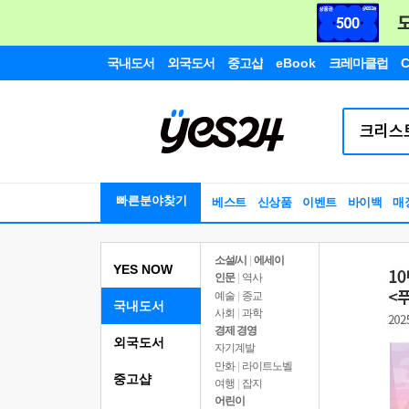
국내도서
외국도서
중고샵
eBook
크레마클럽
C
빠른분야찾기
베스트
신상품
이벤트
바이백
매
소설/시
|
에세이
YES NOW
인문
|
역사
예술
|
종교
국내도서
사회
|
과학
경제 경영
외국도서
자기계발
만화
|
라이트노벨
중고샵
여행
|
잡지
어린이