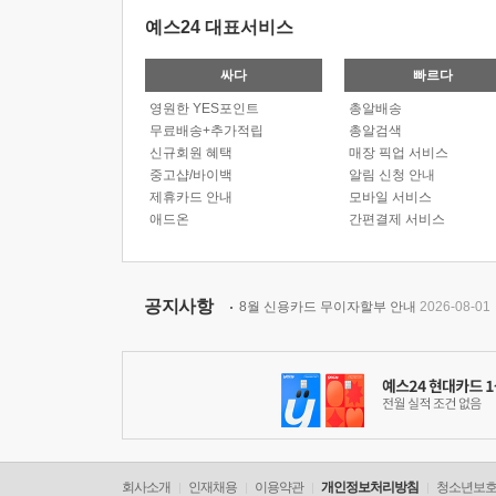
예스24 대표서비스
싸다
빠르다
영원한 YES포인트
총알배송
무료배송+추가적립
총알검색
신규회원 혜택
매장 픽업 서비스
중고샵/바이백
알림 신청 안내
제휴카드 안내
모바일 서비스
애드온
간편결제 서비스
공지사항
8월 신용카드 무이자할부 안내
2026-08-01
회사소개
인재채용
이용약관
개인정보처리방침
청소년보