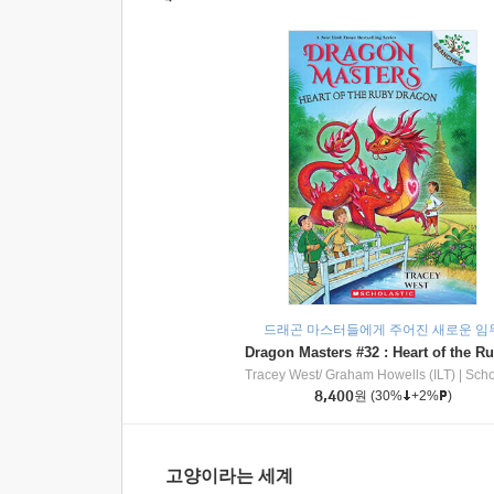
드래곤 마스터들에게 주어진 새로운 임
Tracey West/ Graham Howells (ILT)
|
Scholasti
8,400
원
(30%
+2%
)
고양이라는 세계