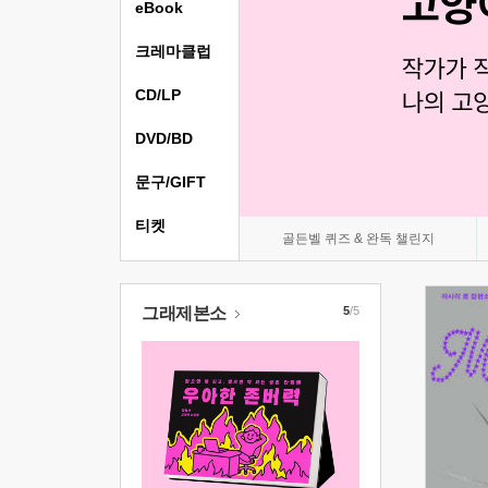
eBook
크레마클럽
CD/LP
DVD/BD
문구/GIFT
티켓
골든벨 퀴즈 & 완독 챌린지
그래제본소
5
/5