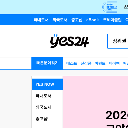
국내도서
외국도서
중고샵
eBook
크레마클럽
C
빠른분야찾기
베스트
신상품
이벤트
바이백
매
YES NOW
국내도서
외국도서
중고샵