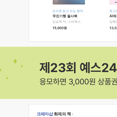
손으로 읽고 쓰는 명작
로그
무진기행 필사북
AI
김승옥 저
|
스타북스
김혜
19,800
원
13,5
크레마샵
화제의 책