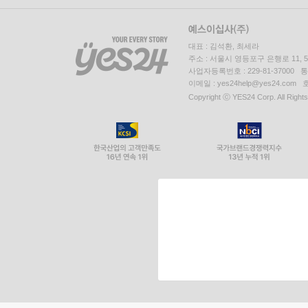
대표 : 김석환, 최세라
주소 : 서울시 영등포구 은행로 11,
사업자등록번호 : 229-81-37000 
이메일 : yes24help@yes24.c
Copyright ⓒ YES24 Corp. All Right