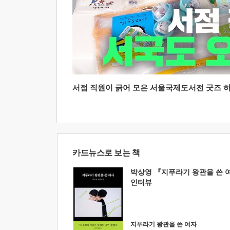
서점 직원이 긁어 모은 서울국제도서전 굿즈 하울
카드뉴스로 보는 책
박상영 『지푸라기 왕관을 쓴 
인터뷰
지푸라기 왕관을 쓴 여자