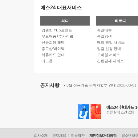
예스24 대표서비스
싸다
빠르다
영원한 YES포인트
총알배송
무료배송+추가적립
총알검색
신규회원 혜택
매장 픽업 서비스
중고샵/바이백
알림 신청 안내
제휴카드 안내
모바일 서비스
애드온
간편결제 서비스
공지사항
8월 신용카드 무이자할부 안내
2026-08-01
회사소개
인재채용
이용약관
개인정보처리방침
청소년보