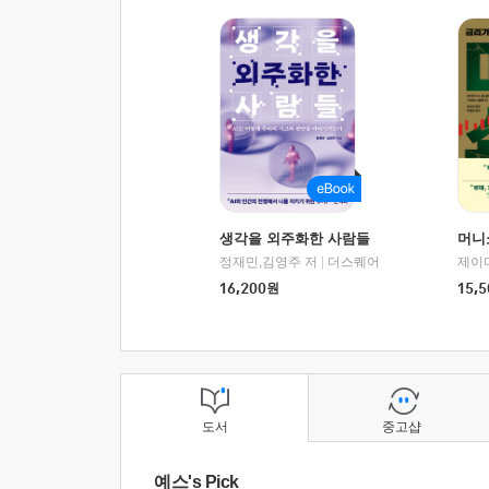
생각을 외주화한 사람들
머니
정재민,김영주 저
|
더스퀘어
16,200
원
15,5
도서
중고샵
예스's Pick