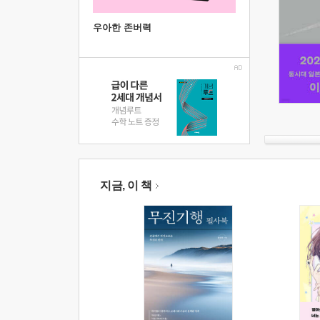
우아한 존버력
지금, 이 책