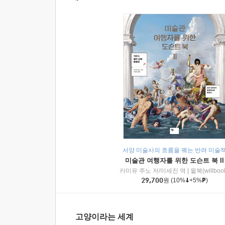
서양 미술사의 흐름을 꿰는 반려 미술
미술관 여행자를 위한 도슨트 북 II
카미유 주노 저/이세진 역
|
윌북(willboo
29,700
원
(10%
+5%
)
고양이라는 세계