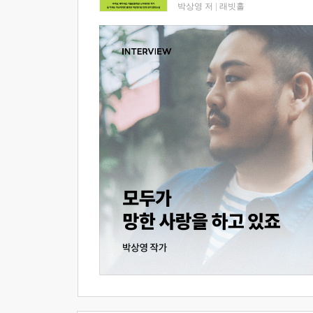
박상영 저
|
래빗홀