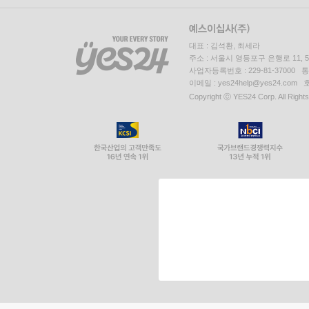
대표 : 김석환, 최세라
주소 : 서울시 영등포구 은행로 11,
사업자등록번호 : 229-81-37000 
이메일 : yes24help@yes24.c
Copyright ⓒ YES24 Corp. All Right