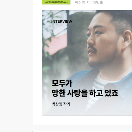
박상영 저
|
래빗홀