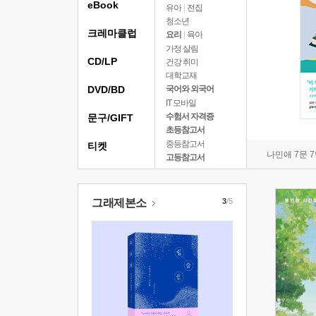
eBook
유아
|
전집
청소년
크레마클럽
요리
|
육아
가정 살림
CD/LP
건강 취미
대학교재
DVD/BD
국어와 외국어
IT 모바일
수험서 자격증
문구/GIFT
초등참고서
중등참고서
티켓
나민애 7문 
고등참고서
그래제본소
3
/5