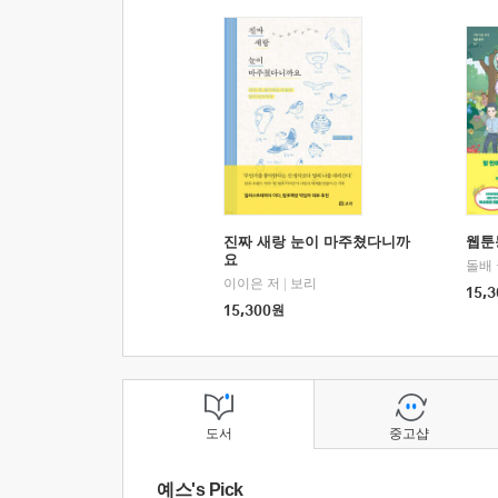
진짜 새랑 눈이 마주쳤다니까
웹툰
요
돌배
이이은 저
|
보리
15,3
15,300
원
도서
중고샵
예스's Pick