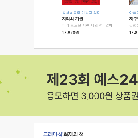
동서남북의 기원과 의미
아름
지리의 기원
저주
제리 브로턴 저/박세연 역
|
알에이치코리아(RHK)
김명
17,820
원
17,8
크레마샵
화제의 책