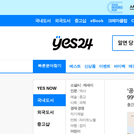
국내도서
외국도서
중고샵
eBook
크레마클럽
C
빠른분야찾기
베스트
신상품
이벤트
바이백
매
소설/시
|
에세이
YES NOW
인문
|
역사
예술
|
종교
국내도서
사회
|
과학
경제 경영
외국도서
자기계발
만화
|
라이트노벨
중고샵
여행
|
잡지
어린이