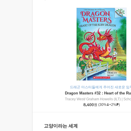
드래곤 마스터들에게 주어진 새로운 임
Tracey West/ Graham Howells (ILT)
|
Scholasti
8,400
원
(30%
+2%
)
고양이라는 세계