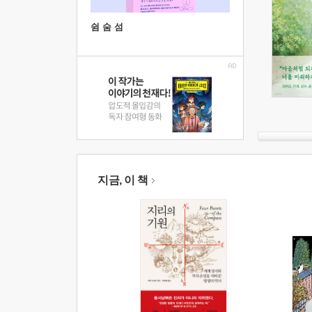
쉼 숨 섬
지금, 이 책