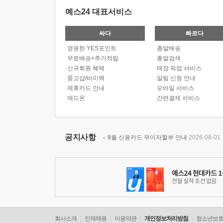
예스24 대표서비스
싸다
빠르다
영원한 YES포인트
총알배송
무료배송+추가적립
총알검색
신규회원 혜택
매장 픽업 서비스
중고샵/바이백
알림 신청 안내
제휴카드 안내
모바일 서비스
애드온
간편결제 서비스
공지사항
8월 신용카드 무이자할부 안내
2026-08-01
회사소개
인재채용
이용약관
개인정보처리방침
청소년보