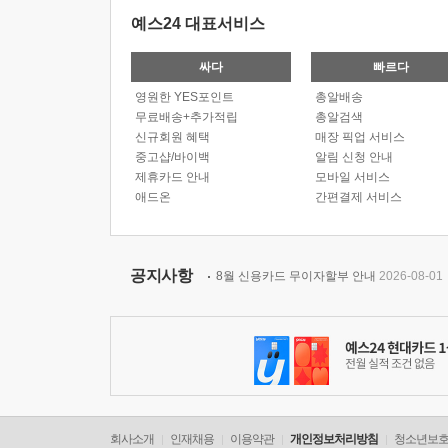
예스24 대표서비스
싸다
빠르다
영원한 YES포인트
총알배송
무료배송+추가적립
총알검색
신규회원 혜택
매장 픽업 서비스
중고샵/바이백
알림 신청 안내
제휴카드 안내
모바일 서비스
애드온
간편결제 서비스
공지사항
8월 신용카드 무이자할부 안내
2026-08-01
회사소개
인재채용
이용약관
개인정보처리방침
청소년보