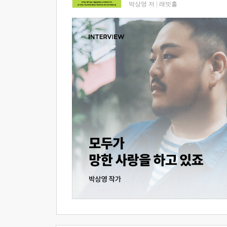
박상영 저
|
래빗홀