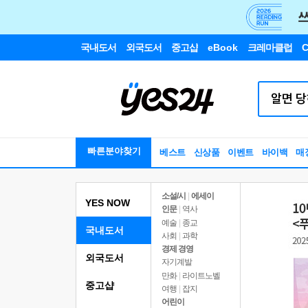
국내도서
외국도서
중고샵
eBook
크레마클럽
C
빠른분야찾기
베스트
신상품
이벤트
바이백
매
소설/시
|
에세이
YES NOW
인문
|
역사
예술
|
종교
국내도서
사회
|
과학
경제 경영
외국도서
자기계발
만화
|
라이트노벨
중고샵
여행
|
잡지
어린이