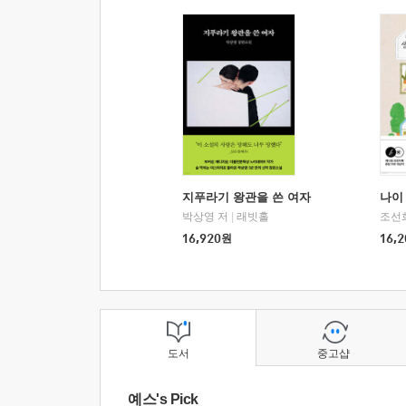
지푸라기 왕관을 쓴 여자
나이 
박상영 저
|
래빗홀
조선
16,920
원
16,2
도서
중고샵
예스's Pick