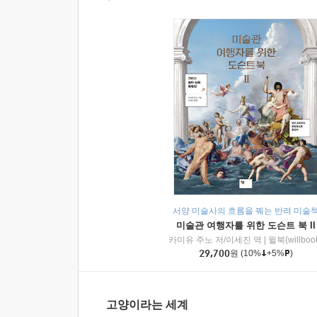
서양 미술사의 흐름을 꿰는 반려 미술
미술관 여행자를 위한 도슨트 북 II
카미유 주노 저/이세진 역
|
윌북(willboo
29,700
원
(10%
+5%
)
고양이라는 세계