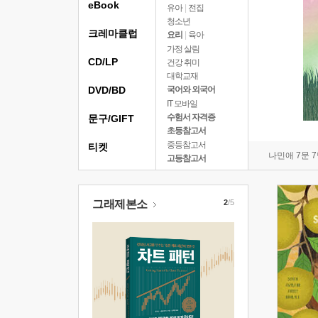
eBook
유아
|
전집
청소년
크레마클럽
요리
|
육아
가정 살림
CD/LP
건강 취미
대학교재
DVD/BD
국어와 외국어
IT 모바일
수험서 자격증
문구/GIFT
초등참고서
중등참고서
티켓
나민애 7문 
고등참고서
그래제본소
2
/5