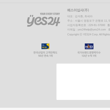
대표 : 김석환, 최세라
주소 : 서울시 영등포구 은행로 11,
사업자등록번호 : 229-81-37000 
이메일 : yes24help@yes24.c
Copyright ⓒ YES24 Corp. All Right