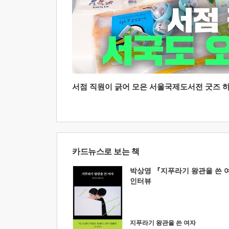
서점 직원이 긁어 모은 서울국제도서전 굿즈 하울
카드뉴스로 보는 책
박상영 『지푸라기 왕관을 쓴 
인터뷰
지푸라기 왕관을 쓴 여자