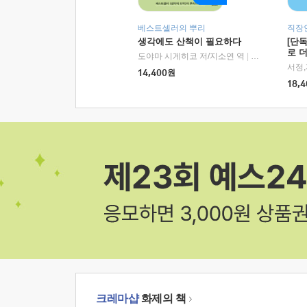
베스트셀러의 뿌리
직장
생각에도 산책이 필요하다
[단
로 
도야마 시게히코 저/지소연 역
|
알에이치코리아(
14,400
원
18,4
크레마샵
화제의 책