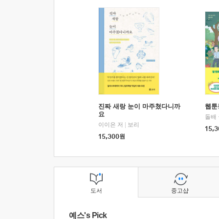
진짜 새랑 눈이 마주쳤다니까
웹툰
요
돌배
이이은 저
|
보리
15,3
15,300
원
도서
중고샵
예스's Pick