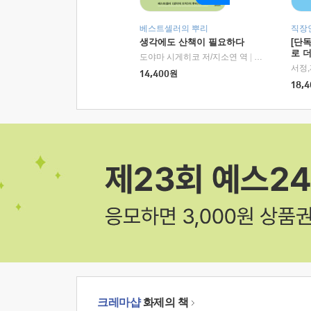
베스트셀러의 뿌리
직장
생각에도 산책이 필요하다
[단
로 
도야마 시게히코 저/지소연 역
|
알에이치코리아(
14,400
원
18,4
크레마샵
화제의 책