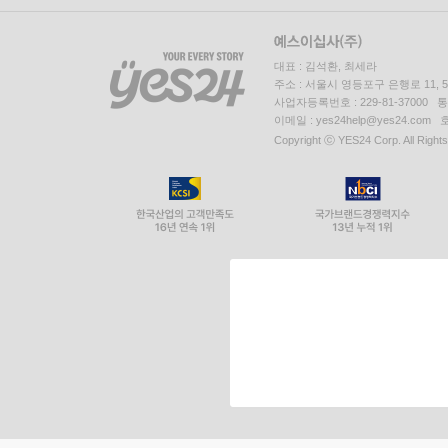
대표 : 김석환, 최세라
주소 : 서울시 영등포구 은행로 11,
사업자등록번호 : 229-81-37000 
이메일 : yes24help@yes24.c
Copyright ⓒ YES24 Corp. All Right