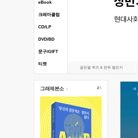
eBook
크레마클럽
CD/LP
DVD/BD
문구/GIFT
티켓
골든벨 퀴즈 & 완독 챌린지
그래제본소
2
/5