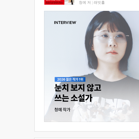
청예 저
|
래빗홀