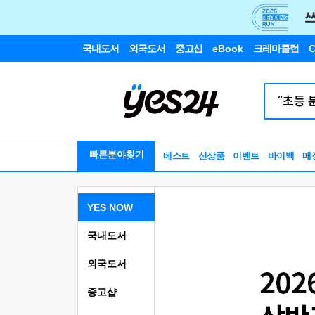
국내도서
외국도서
중고샵
eBook
크레마클럽
C
빠른분야찾기
베스트
신상품
이벤트
바이백
매
YES NOW
국내도서
외국도서
중고샵