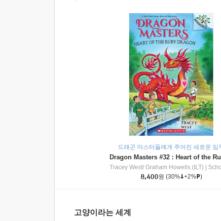
드래곤 마스터들에게 주어진 새로운 임
Tracey West/ Graham Howells (ILT)
|
Scholasti
8,400
원
(30%
+2%
)
고양이라는 세계