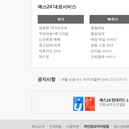
예스24 대표서비스
싸다
빠르다
영원한 YES포인트
총알배송
무료배송+추가적립
총알검색
신규회원 혜택
매장 픽업 서비스
중고샵/바이백
알림 신청 안내
제휴카드 안내
모바일 서비스
애드온
간편결제 서비스
공지사항
8월 신용카드 무이자할부 안내
2026-08-01
회사소개
인재채용
이용약관
개인정보처리방침
청소년보