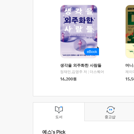
생각을 외주화한 사람들
머니
정재민,김영주 저
|
더스퀘어
16,200
원
15,5
도서
중고샵
예스's Pick