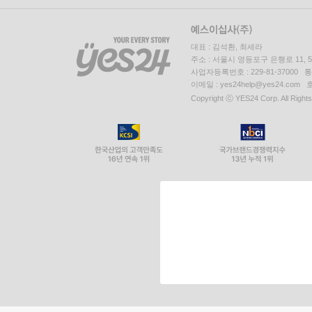
대표 : 김석환, 최세라
주소 : 서울시 영등포구 은행로 11,
사업자등록번호 : 229-81-37000 
이메일 : yes24help@yes24.c
Copyright ⓒ YES24 Corp. All Right