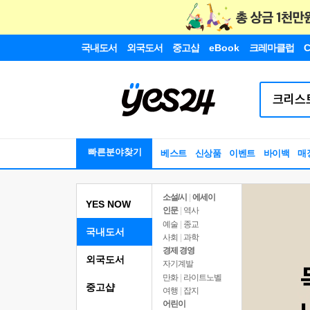
국내도서
외국도서
중고샵
eBook
크레마클럽
C
빠른분야찾기
베스트
신상품
이벤트
바이백
매
소설/시
|
에세이
YES NOW
인문
|
역사
예술
|
종교
국내도서
사회
|
과학
경제 경영
외국도서
자기계발
만화
|
라이트노벨
중고샵
여행
|
잡지
어린이