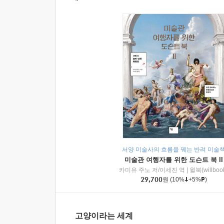
서양 미술사의 흐름을 꿰는 반려 미술
미술관 여행자를 위한 도슨트 북 II
카미유 주노 저/이세진 역
|
윌북(willboo
29,700
원
(10%
+5%
)
고양이라는 세계