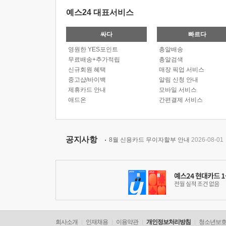
예스24 대표서비스
싸다
빠르다
영원한 YES포인트
총알배송
무료배송+추가적립
총알검색
신규회원 혜택
매장 픽업 서비스
중고샵/바이백
알림 신청 안내
제휴카드 안내
모바일 서비스
애드온
간편결제 서비스
공지사항
8월 신용카드 무이자할부 안내
2026-08-01
회사소개
인재채용
이용약관
개인정보처리방침
청소년보