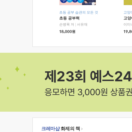
초등 공부 습관의 모든 것
고양
초등 공부력
고양
손병목 저
|
서유재
이미
18,000
원
19,8
크레마샵
화제의 책