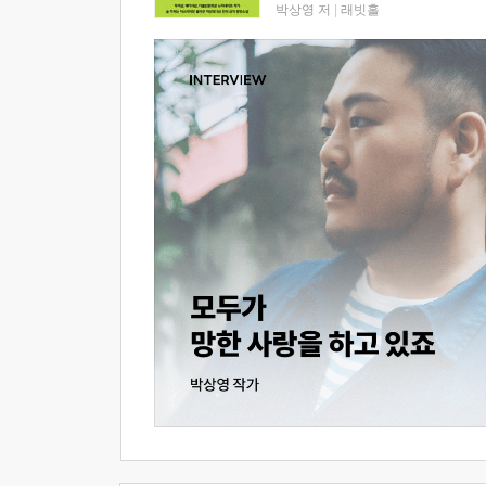
박상영 저
|
래빗홀