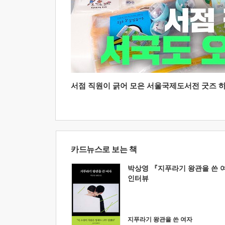
서점 직원이 긁어 모은 서울국제도서전 굿즈 하울
카드뉴스로 보는 책
박상영 『지푸라기 왕관을 쓴 
인터뷰
지푸라기 왕관을 쓴 여자