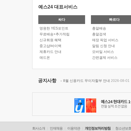
예스24 대표서비스
싸다
빠르다
영원한 YES포인트
총알배송
무료배송+추가적립
총알검색
신규회원 혜택
매장 픽업 서비스
중고샵/바이백
알림 신청 안내
제휴카드 안내
모바일 서비스
애드온
간편결제 서비스
공지사항
8월 신용카드 무이자할부 안내
2026-08-01
회사소개
인재채용
이용약관
개인정보처리방침
청소년보