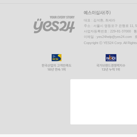
대표 : 김석환, 최세라
주소 : 서울시 영등포구 은행로 11,
사업자등록번호 : 229-81-37000 
이메일 : yes24help@yes24.c
Copyright ⓒ YES24 Corp. All Right