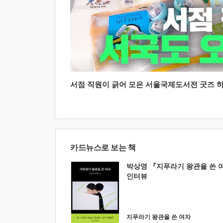
서점 직원이 긁어 모은 서울국제도서전 굿즈 하울
카드뉴스로 보는 책
박상영 『지푸라기 왕관을 쓴 
인터뷰
지푸라기 왕관을 쓴 여자