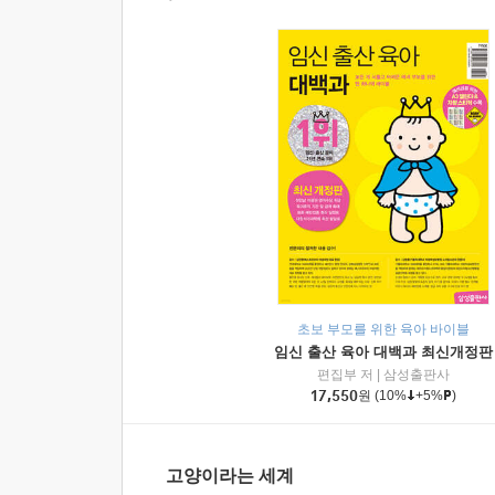
초보 부모를 위한 육아 바이블
임신 출산 육아 대백과 최신개정판
편집부 저
|
삼성출판사
17,550
원
(10%
+5%
)
고양이라는 세계