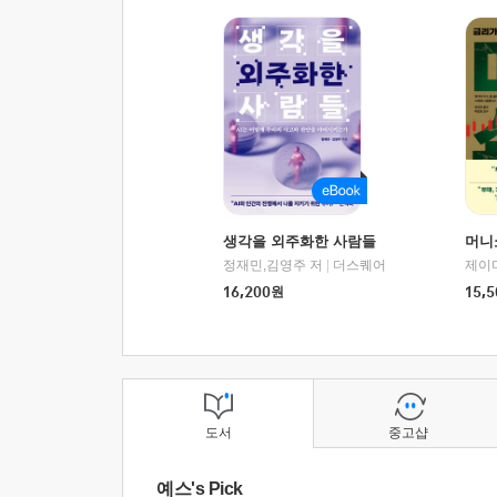
생각을 외주화한 사람들
머니
정재민,김영주 저
|
더스퀘어
16,200
원
15,5
도서
중고샵
예스's Pick