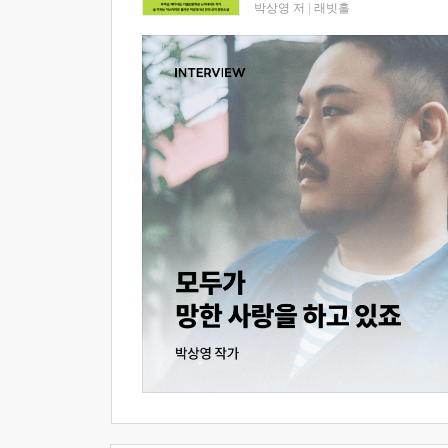
박상영 저
|
래빗홀