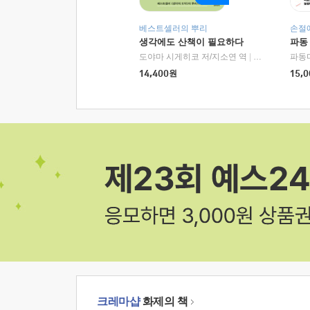
베스트셀러의 뿌리
손절
생각에도 산책이 필요하다
파동
도야마 시게히코 저/지소연 역
|
알에이치코리아(
파동
14,400
원
15,0
크레마샵
화제의 책