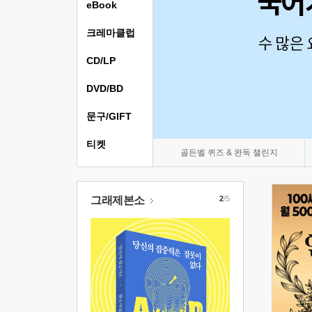
eBook
크레마클럽
CD/LP
DVD/BD
문구/GIFT
티켓
골든벨 퀴즈 & 완독 챌린지
그래제본소
2
/5