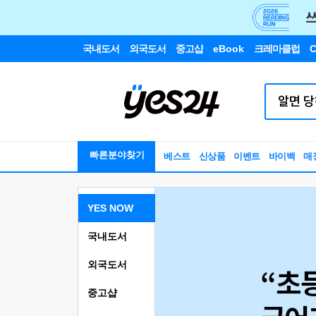
국내도서
외국도서
중고샵
eBook
크레마클럽
C
빠른분야찾기
베스트
신상품
이벤트
바이백
매
YES NOW
국내도서
외국도서
중고샵