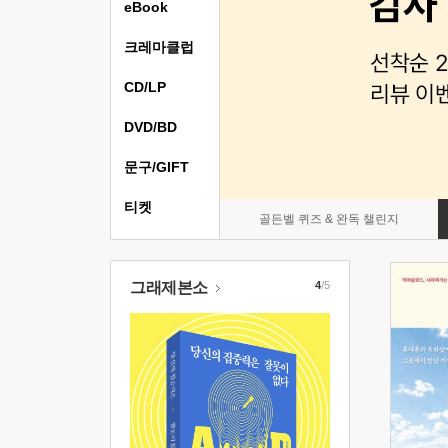
eBook
크레마클럽
CD/LP
DVD/BD
문구/GIFT
티켓
골든벨 퀴즈 & 완독 챌린지
그래제본소
4
/5