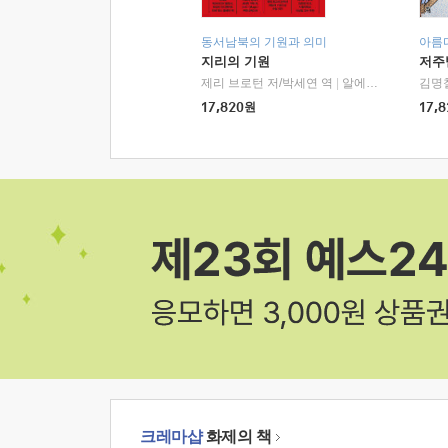
동서남북의 기원과 의미
아름
지리의 기원
저주
제리 브로턴 저/박세연 역
|
알에이치코리아(RHK)
김명
17,820
원
17,8
크레마샵
화제의 책