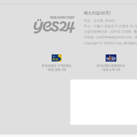
대표 : 김석환, 최세라
주소 : 서울시 영등포구 은행로 11,
사업자등록번호 : 229-81-37000 
이메일 : yes24help@yes24.c
Copyright ⓒ YES24 Corp. All Right