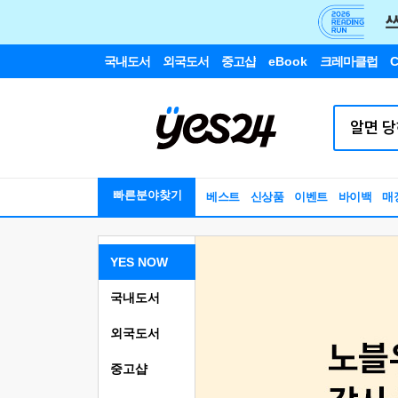
국내도서
외국도서
중고샵
eBook
크레마클럽
C
빠른분야찾기
베스트
신상품
이벤트
바이백
매
YES NOW
국내도서
외국도서
중고샵