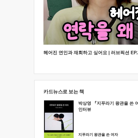
헤어진 연인과 재회하고 싶어요 | 러브픽션 EP.2
카드뉴스로 보는 책
박상영 『지푸라기 왕관을 쓴 
인터뷰
지푸라기 왕관을 쓴 여자