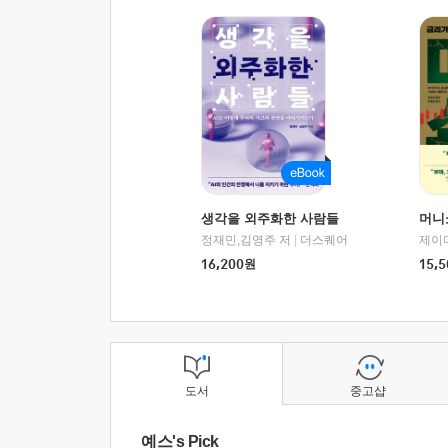
생각을 외주화한 사람들
머니
정재민,김영주 저
|
더스퀘어
16,200
원
15,5
도서
중고샵
예스's Pick