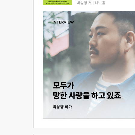
박상영 저
|
래빗홀