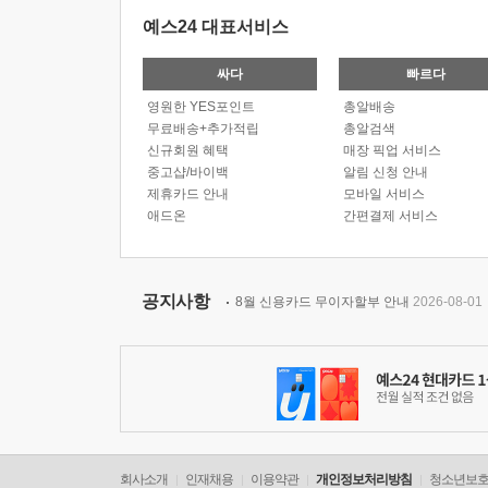
예스24 대표서비스
싸다
빠르다
영원한 YES포인트
총알배송
무료배송+추가적립
총알검색
신규회원 혜택
매장 픽업 서비스
중고샵/바이백
알림 신청 안내
제휴카드 안내
모바일 서비스
애드온
간편결제 서비스
공지사항
8월 신용카드 무이자할부 안내
2026-08-01
회사소개
인재채용
이용약관
개인정보처리방침
청소년보