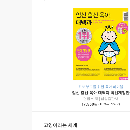
초보 부모를 위한 육아 바이블
임신 출산 육아 대백과 최신개정판
편집부 저
|
삼성출판사
17,550
원
(10%
+5%
)
고양이라는 세계