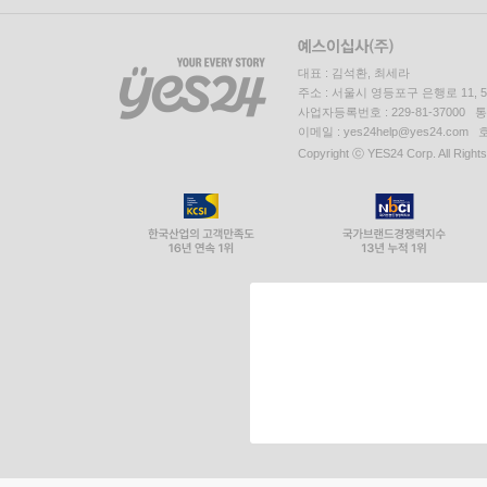
대표 : 김석환, 최세라
주소 : 서울시 영등포구 은행로 11,
사업자등록번호 : 229-81-37000 
이메일 : yes24help@yes24.c
Copyright ⓒ YES24 Corp. All Right