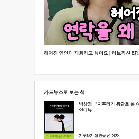
헤어진 연인과 재회하고 싶어요 | 러브픽션 EP.2
카드뉴스로 보는 책
박상영 『지푸라기 왕관을 쓴 
인터뷰
지푸라기 왕관을 쓴 여자