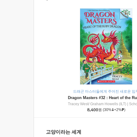
드래곤 마스터들에게 주어진 새로운 임
Tracey West/ Graham Howells (ILT)
|
Scholasti
8,400
원
(30%
+2%
)
고양이라는 세계