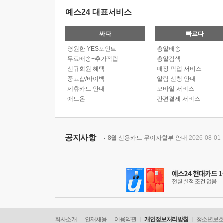
예스24 대표서비스
싸다
빠르다
영원한 YES포인트
총알배송
무료배송+추가적립
총알검색
신규회원 혜택
매장 픽업 서비스
중고샵/바이백
알림 신청 안내
제휴카드 안내
모바일 서비스
애드온
간편결제 서비스
공지사항
8월 신용카드 무이자할부 안내
2026-08-01
회사소개
인재채용
이용약관
개인정보처리방침
청소년보