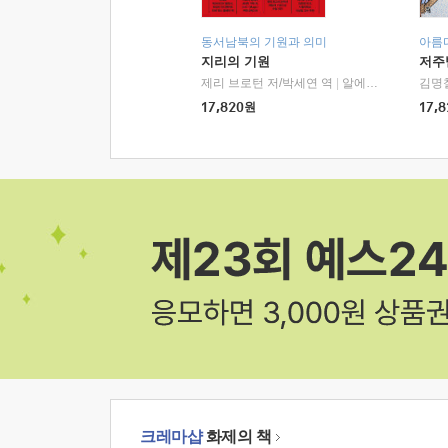
동서남북의 기원과 의미
아름
지리의 기원
저주
제리 브로턴 저/박세연 역
|
알에이치코리아(RHK)
김명
17,820
원
17,8
크레마샵
화제의 책