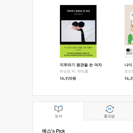
지푸라기 왕관을 쓴 여자
나이 
박상영 저
|
래빗홀
조선
16,920
원
16,2
도서
중고샵
예스's Pick