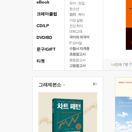
eBook
유아
|
전집
청소년
크레마클럽
요리
|
육아
가정 살림
CD/LP
건강 취미
대학교재
DVD/BD
국어와 외국어
IT 모바일
수험서 자격증
문구/GIFT
초등참고서
중등참고서
티켓
나민애 7문 
고등참고서
그래제본소
3
/5