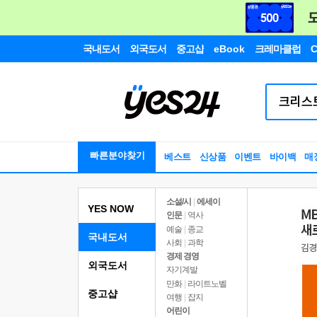
국내도서
외국도서
중고샵
eBook
크레마클럽
C
빠른분야찾기
베스트
신상품
이벤트
바이백
매
소설/시
|
에세이
YES NOW
인문
|
역사
예술
|
종교
국내도서
사회
|
과학
경제 경영
외국도서
자기계발
만화
|
라이트노벨
중고샵
여행
|
잡지
어린이