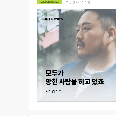
박상영 저
|
래빗홀