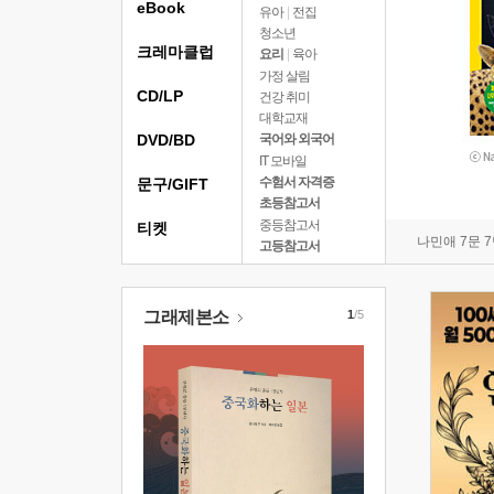
eBook
유아
|
전집
청소년
크레마클럽
요리
|
육아
가정 살림
CD/LP
건강 취미
대학교재
DVD/BD
국어와 외국어
IT 모바일
수험서 자격증
문구/GIFT
초등참고서
중등참고서
티켓
나민애 7문 
고등참고서
그래제본소
1
/5