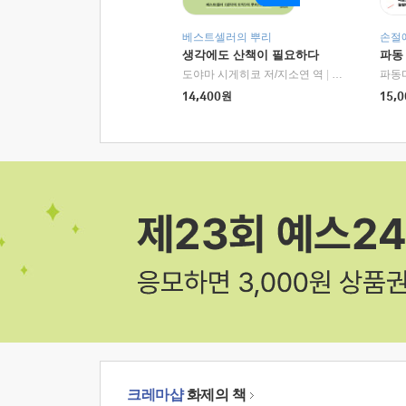
베스트셀러의 뿌리
손절
생각에도 산책이 필요하다
파동
도야마 시게히코 저/지소연 역
|
알에이치코리아(
파동
14,400
원
15,0
크레마샵
화제의 책