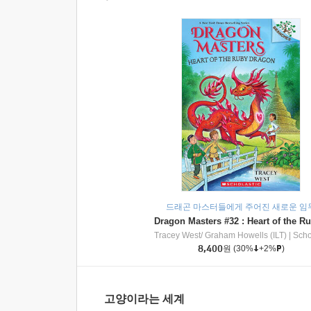
드래곤 마스터들에게 주어진 새로운 임
Tracey West/ Graham Howells (ILT)
|
Scholasti
8,400
원
(30%
+2%
)
고양이라는 세계