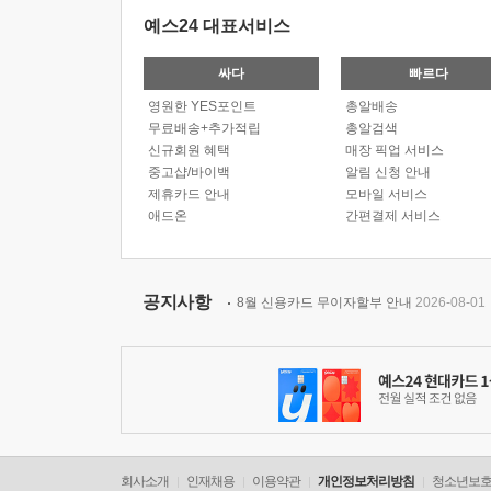
예스24 대표서비스
싸다
빠르다
영원한 YES포인트
총알배송
무료배송+추가적립
총알검색
신규회원 혜택
매장 픽업 서비스
중고샵/바이백
알림 신청 안내
제휴카드 안내
모바일 서비스
애드온
간편결제 서비스
공지사항
8월 신용카드 무이자할부 안내
2026-08-01
회사소개
인재채용
이용약관
개인정보처리방침
청소년보