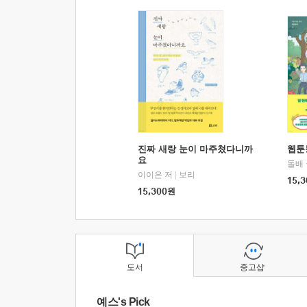
진짜 새랑 눈이 마주쳤다니까
웹툰
요
돌배
이이은 저
|
보리
15,3
15,300
원
도서
중고샵
예스's Pick