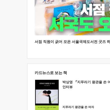
서점 직원이 긁어 모은 서울국제도서전 굿즈 하울
카드뉴스로 보는 책
박상영 『지푸라기 왕관을 쓴 
인터뷰
지푸라기 왕관을 쓴 여자