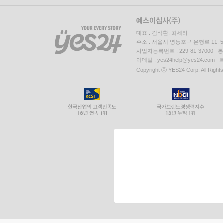
대표 : 김석환, 최세라
주소 : 서울시 영등포구 은행로 11,
사업자등록번호 : 229-81-37000 
이메일 : yes24help@yes24.c
Copyright ⓒ YES24 Corp. All Right