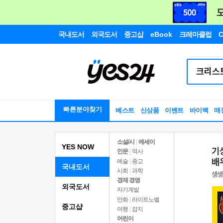
국내도서
외국도서
중고샵
eBook
크레마클럽
C
빠른분야찾기
베스트
신상품
이벤트
바이백
매
소설/시
|
에세이
YES NOW
인문
|
역사
예술
|
종교
국내도서
사회
|
과학
경제 경영
외국도서
자기계발
만화
|
라이트노벨
중고샵
여행
|
잡지
어린이