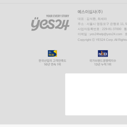
대표 : 김석환, 최세라
주소 : 서울시 영등포구 은행로 11,
사업자등록번호 : 229-81-37000 
이메일 : yes24help@yes24.c
Copyright ⓒ YES24 Corp. All Right