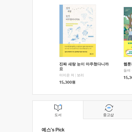
진짜 새랑 눈이 마주쳤다니까
웹툰
요
돌배
이이은 저
|
보리
15,3
15,300
원
도서
중고샵
예스's Pick