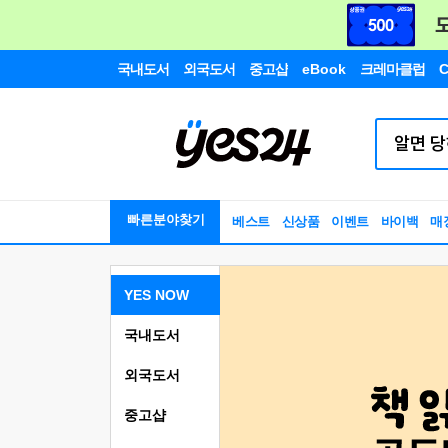
국내도서
외국도서
중고샵
eBook
크레마클럽
C
빠른분야찾기
베스트
신상품
이벤트
바이백
매
YES NOW
국내도서
외국도서
중고샵