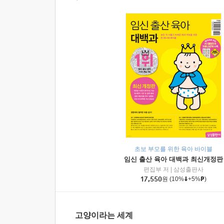
초보 부모를 위한 육아 바이블
임신 출산 육아 대백과 최신개정판
편집부 저
|
삼성출판사
17,550
원
(10%
+5%
)
고양이라는 세계