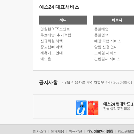
예스24 대표서비스
싸다
빠르다
영원한 YES포인트
총알배송
무료배송+추가적립
총알검색
신규회원 혜택
매장 픽업 서비스
중고샵/바이백
알림 신청 안내
제휴카드 안내
모바일 서비스
애드온
간편결제 서비스
공지사항
8월 신용카드 무이자할부 안내
2026-08-01
회사소개
인재채용
이용약관
개인정보처리방침
청소년보