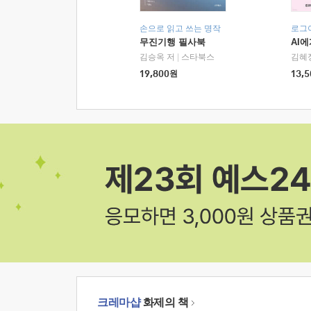
손으로 읽고 쓰는 명작
로그
무진기행 필사북
AI
김승옥 저
|
스타북스
김혜
19,800
원
13,5
크레마샵
화제의 책