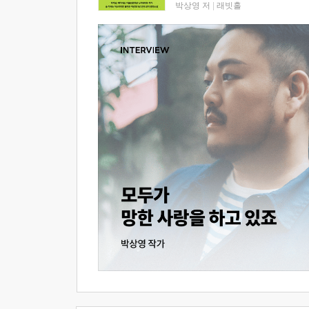
박상영 저
|
래빗홀