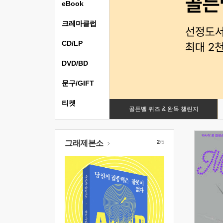
eBook
크레마클럽
CD/LP
DVD/BD
문구/GIFT
티켓
골든벨 퀴즈 & 완독 챌린지
그래제본소
2
/5