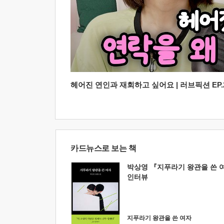
헤어진 연인과 재회하고 싶어요 | 러브픽션 EP.2
카드뉴스로 보는 책
박상영 『지푸라기 왕관을 쓴 
인터뷰
지푸라기 왕관을 쓴 여자