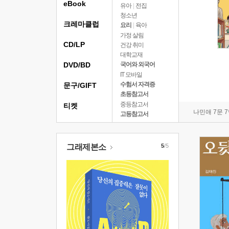
eBook
유아
|
전집
청소년
크레마클럽
요리
|
육아
가정 살림
CD/LP
건강 취미
대학교재
DVD/BD
국어와 외국어
IT 모바일
수험서 자격증
문구/GIFT
초등참고서
중등참고서
티켓
나민애 7문 
고등참고서
그래제본소
5
/5