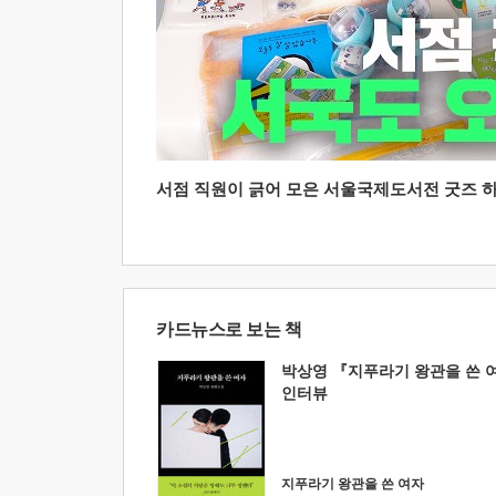
서점 직원이 긁어 모은 서울국제도서전 굿즈 하울
카드뉴스로 보는 책
박상영 『지푸라기 왕관을 쓴 
인터뷰
지푸라기 왕관을 쓴 여자