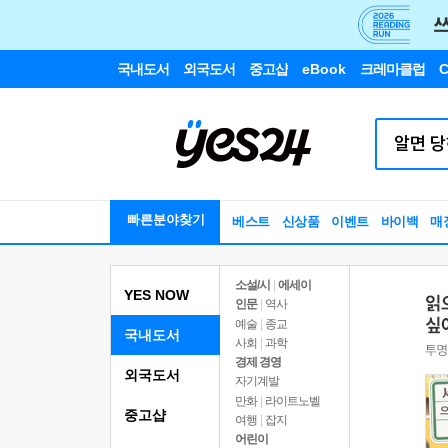
국내도서
외국도서
중고샵
eBook
크레마클럽
C
빠른분야찾기
베스트
신상품
이벤트
바이백
매
소설/시
|
에세이
YES NOW
인문
|
역사
예술
|
종교
국내도서
사회
|
과학
경제 경영
외국도서
자기계발
만화
|
라이트노벨
중고샵
여행
|
잡지
어린이