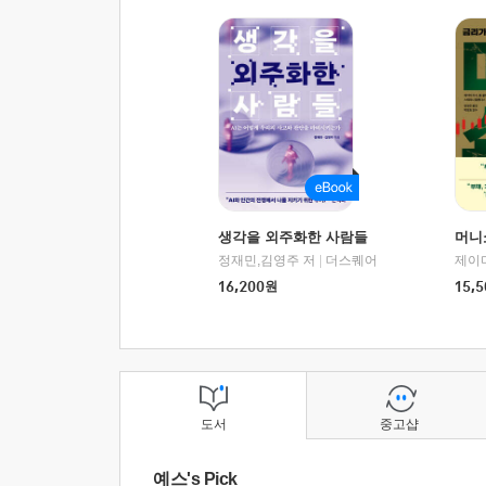
생각을 외주화한 사람들
머니
정재민,김영주 저
|
더스퀘어
16,200
원
15,5
도서
중고샵
예스's Pick