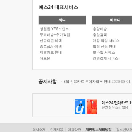
예스24 대표서비스
싸다
빠르다
영원한 YES포인트
총알배송
무료배송+추가적립
총알검색
신규회원 혜택
매장 픽업 서비스
중고샵/바이백
알림 신청 안내
제휴카드 안내
모바일 서비스
애드온
간편결제 서비스
공지사항
8월 신용카드 무이자할부 안내
2026-08-01
회사소개
인재채용
이용약관
개인정보처리방침
청소년보