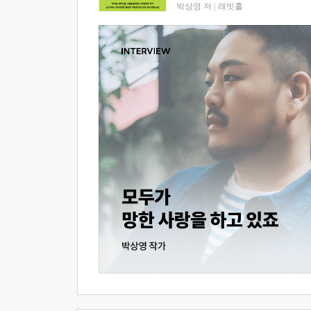
박상영 저
|
래빗홀