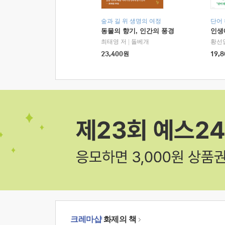
숲과 길 위 생명의 여정
단어
동물의 향기, 인간의 풍경
인생
최태영 저
|
돌베개
황선
23,400
원
19,8
크레마샵
화제의 책