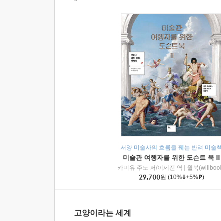
서양 미술사의 흐름을 꿰는 반려 미술
미술관 여행자를 위한 도슨트 북 II
카미유 주노 저/이세진 역
|
윌북(willboo
29,700
원
(10%
+5%
)
고양이라는 세계