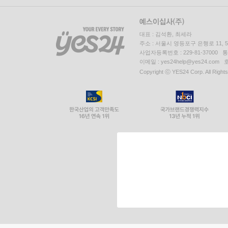
대표 : 김석환, 최세라
주소 : 서울시 영등포구 은행로 11,
사업자등록번호 : 229-81-37000 
이메일 : yes24help@yes24.c
Copyright ⓒ YES24 Corp. All Right