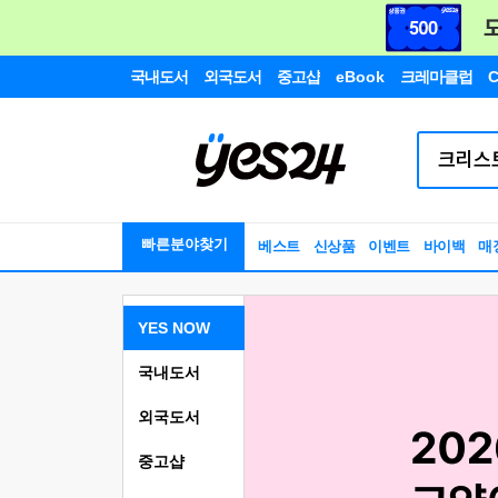
국내도서
외국도서
중고샵
eBook
크레마클럽
C
빠른분야찾기
베스트
신상품
이벤트
바이백
매
YES NOW
국내도서
외국도서
중고샵