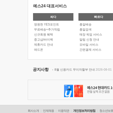
예스24 대표서비스
싸다
빠르다
영원한 YES포인트
총알배송
무료배송+추가적립
총알검색
신규회원 혜택
매장 픽업 서비스
중고샵/바이백
알림 신청 안내
제휴카드 안내
모바일 서비스
애드온
간편결제 서비스
공지사항
8월 신용카드 무이자할부 안내
2026-08-01
회사소개
인재채용
이용약관
개인정보처리방침
청소년보