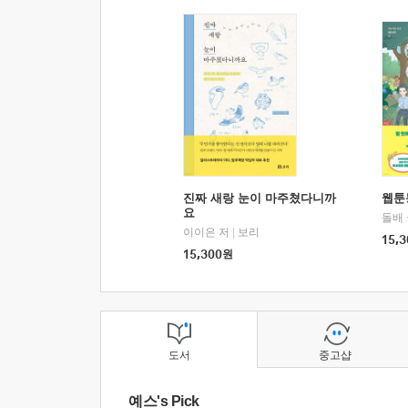
진짜 새랑 눈이 마주쳤다니까
웹툰
요
돌배
이이은 저
|
보리
15,3
15,300
원
도서
중고샵
예스's Pick