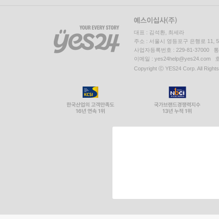
대표 : 김석환, 최세라
주소 : 서울시 영등포구 은행로 11,
사업자등록번호 : 229-81-37000 
이메일 : yes24help@yes24.c
Copyright ⓒ YES24 Corp. All Right