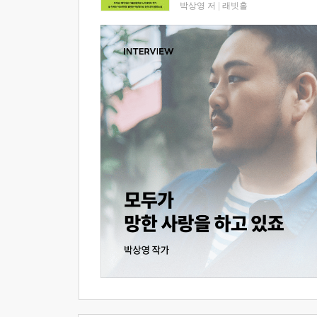
박상영 저
|
래빗홀