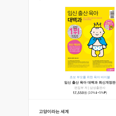
초보 부모를 위한 육아 바이블
임신 출산 육아 대백과 최신개정판
편집부 저
|
삼성출판사
17,550
원
(10%
+5%
)
고양이라는 세계