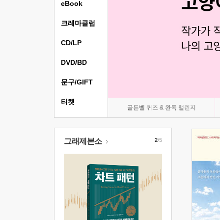
eBook
크레마클럽
CD/LP
DVD/BD
문구/GIFT
티켓
골든벨 퀴즈 & 완독 챌린지
그래제본소
2
/5