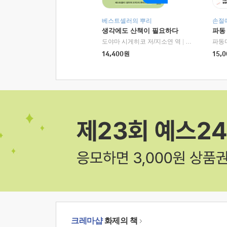
베스트셀러의 뿌리
손절
생각에도 산책이 필요하다
파동
도야마 시게히코 저/지소연 역
|
알에이치코리아(
파동
14,400
원
15,0
크레마샵
화제의 책