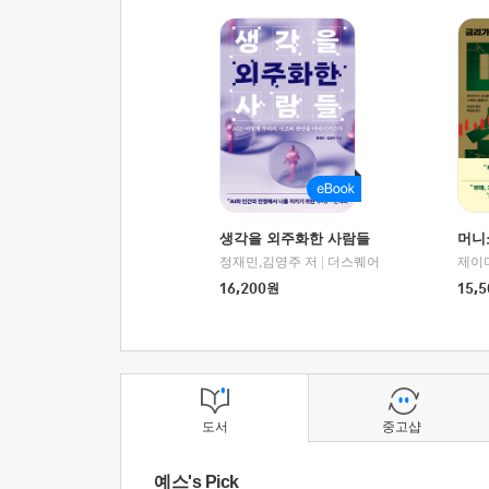
생각을 외주화한 사람들
머니
정재민,김영주 저
|
더스퀘어
16,200
원
15,5
도서
중고샵
예스's Pick