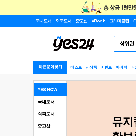
국내도서
외국도서
중고샵
eBook
크레마클럽
C
빠른분야찾기
베스트
신상품
이벤트
바이백
매
YES NOW
국내도서
외국도서
중고샵