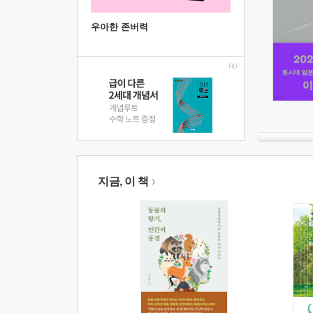
우아한 존버력
지금, 이 책