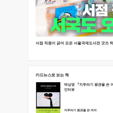
서점 직원이 긁어 모은 서울국제도서전 굿즈 하울
카드뉴스로 보는 책
박상영 『지푸라기 왕관을 쓴 
인터뷰
지푸라기 왕관을 쓴 여자