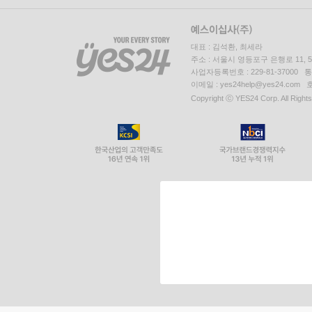
대표 : 김석환, 최세라
주소 : 서울시 영등포구 은행로 11,
사업자등록번호 : 229-81-37000 
이메일 : yes24help@yes24.c
Copyright ⓒ YES24 Corp. All Right