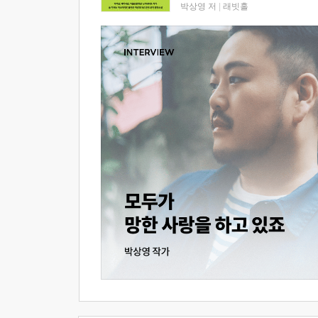
박상영 저
|
래빗홀