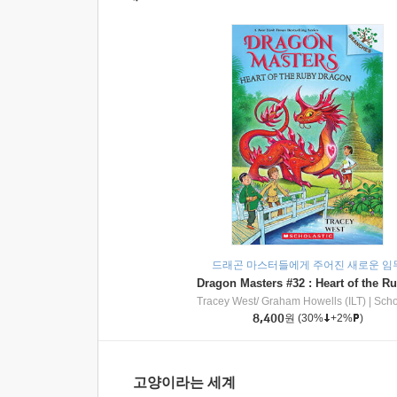
드래곤 마스터들에게 주어진 새로운 임
Tracey West/ Graham Howells (ILT)
|
Scholasti
8,400
원
(30%
+2%
)
고양이라는 세계