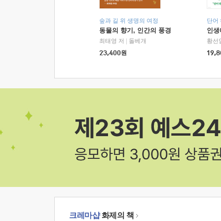
숲과 길 위 생명의 여정
단어
동물의 향기, 인간의 풍경
인생
최태영 저
|
돌베개
황선
23,400
원
19,8
크레마샵
화제의 책