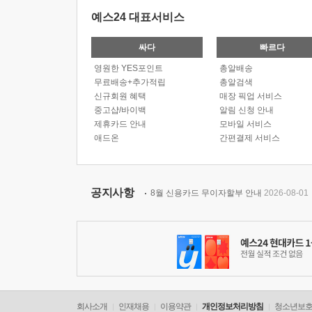
예스24 대표서비스
싸다
빠르다
영원한 YES포인트
총알배송
무료배송+추가적립
총알검색
신규회원 혜택
매장 픽업 서비스
중고샵/바이백
알림 신청 안내
제휴카드 안내
모바일 서비스
애드온
간편결제 서비스
공지사항
8월 신용카드 무이자할부 안내
2026-08-01
회사소개
인재채용
이용약관
개인정보처리방침
청소년보