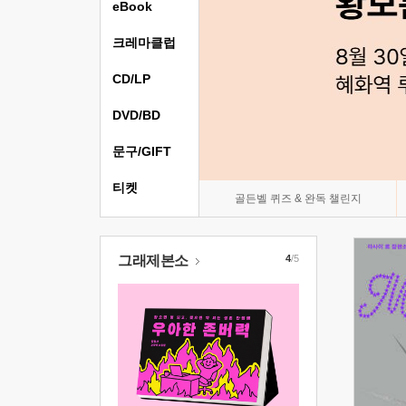
eBook
크레마클럽
CD/LP
DVD/BD
문구/GIFT
티켓
골든벨 퀴즈 & 완독 챌린지
그래제본소
4
/5