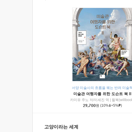
서양 미술사의 흐름을 꿰는 반려 미술
미술관 여행자를 위한 도슨트 북 II
카미유 주노 저/이세진 역
|
윌북(willboo
29,700
원
(10%
+5%
)
고양이라는 세계