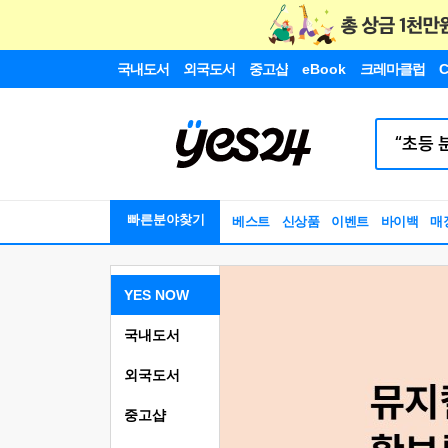
국내도서
외국도서
중고샵
eBook
크레마클럽
C
빠른분야찾기
베스트
신상품
이벤트
바이백
매
YES NOW
국내도서
외국도서
중고샵