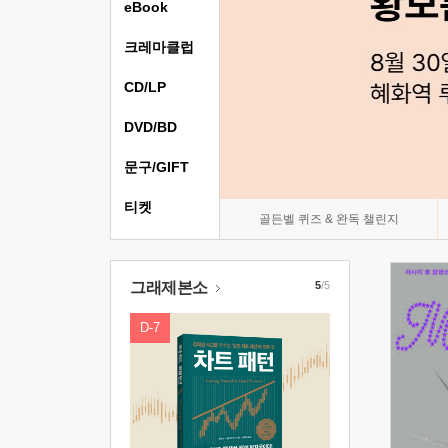
eBook
크레마클럽
CD/LP
DVD/BD
문구/GIFT
티켓
골든벨 퀴즈 & 완독 챌린지
그래제본소
5
/5
D-7