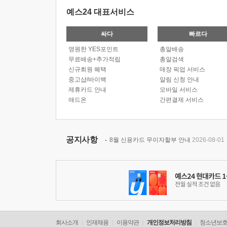
예스24 대표서비스
싸다
빠르다
영원한 YES포인트
총알배송
무료배송+추가적립
총알검색
신규회원 혜택
매장 픽업 서비스
중고샵/바이백
알림 신청 안내
제휴카드 안내
모바일 서비스
애드온
간편결제 서비스
공지사항
8월 신용카드 무이자할부 안내
2026-08-01
회사소개
인재채용
이용약관
개인정보처리방침
청소년보