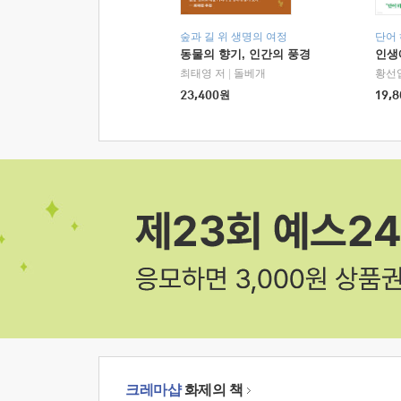
숲과 길 위 생명의 여정
단어
동물의 향기, 인간의 풍경
인생
최태영 저
|
돌베개
황선
23,400
원
19,8
크레마샵
화제의 책