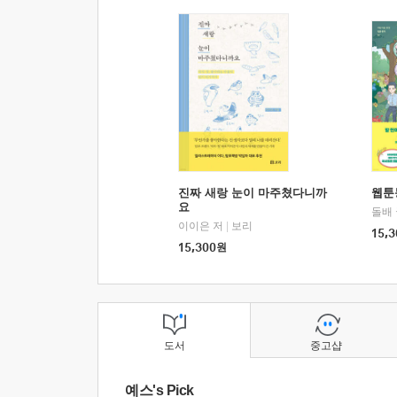
진짜 새랑 눈이 마주쳤다니까
웹툰
요
돌배
이이은 저
|
보리
15,3
15,300
원
도서
중고샵
예스's Pick