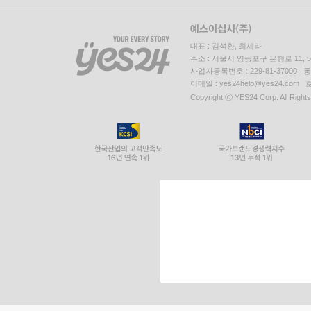
대표 : 김석환, 최세라
주소 : 서울시 영등포구 은행로 11,
사업자등록번호 : 229-81-37000 
이메일 : yes24help@yes24.c
Copyright ⓒ YES24 Corp. All Right