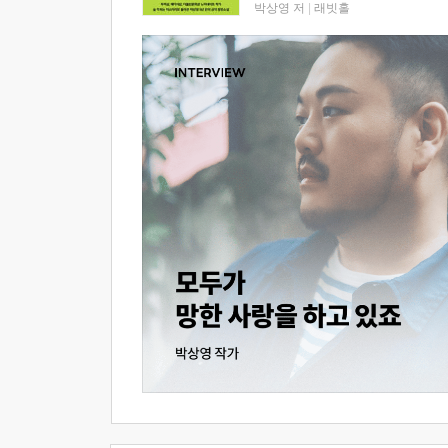
박상영 저
|
래빗홀