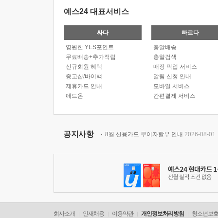
예스24 대표서비스
싸다
빠르다
영원한 YES포인트
총알배송
무료배송+추가적립
총알검색
신규회원 혜택
매장 픽업 서비스
중고샵/바이백
알림 신청 안내
제휴카드 안내
모바일 서비스
애드온
간편결제 서비스
공지사항
8월 신용카드 무이자할부 안내
2026-08-01
회사소개
인재채용
이용약관
개인정보처리방침
청소년보