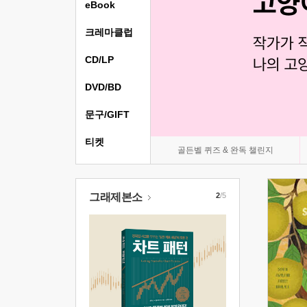
eBook
크레마클럽
CD/LP
DVD/BD
문구/GIFT
티켓
골든벨 퀴즈 & 완독 챌린지
그래제본소
2
/5