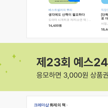
베스트셀러의 뿌리
직장
생각에도 산책이 필요하다
[단
로 
도야마 시게히코 저/지소연 역
|
알에이치코리아(
14,400
원
18,4
크레마샵
화제의 책