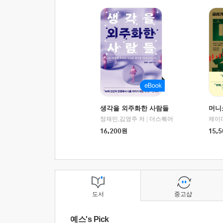
생각을 외주화한 사람들
머니
정재민,김영주 저
|
더스퀘어
16,200
원
15,5
도서
중고샵
예스's Pick