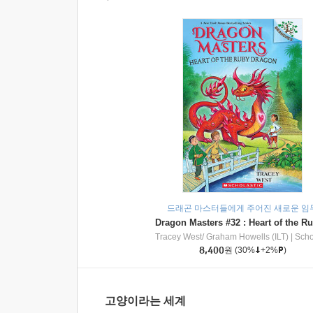
드래곤 마스터들에게 주어진 새로운 임
Tracey West/ Graham Howells (ILT)
|
Scholasti
8,400
원
(30%
+2%
)
고양이라는 세계