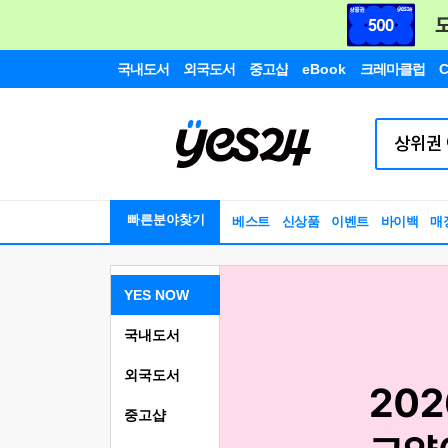
국내도서
외국도서
중고샵
eBook
크레마클럽
C
빠른분야찾기
베스트
신상품
이벤트
바이백
매
YES NOW
국내도서
외국도서
중고샵