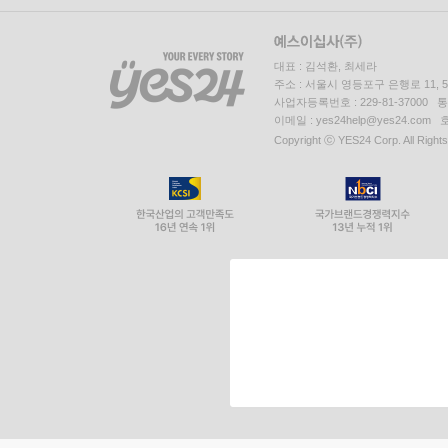
대표 : 김석환, 최세라
주소 : 서울시 영등포구 은행로 11,
사업자등록번호 : 229-81-37000 
이메일 : yes24help@yes24.c
Copyright ⓒ YES24 Corp. All Right