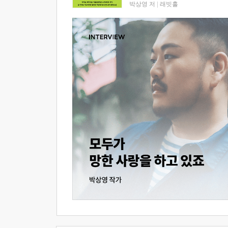
박상영 저
|
래빗홀