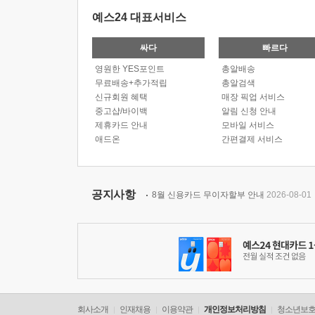
예스24 대표서비스
싸다
빠르다
영원한 YES포인트
총알배송
무료배송+추가적립
총알검색
신규회원 혜택
매장 픽업 서비스
중고샵/바이백
알림 신청 안내
제휴카드 안내
모바일 서비스
애드온
간편결제 서비스
공지사항
8월 신용카드 무이자할부 안내
2026-08-01
회사소개
인재채용
이용약관
개인정보처리방침
청소년보