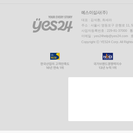
대표 : 김석환, 최세라
주소 : 서울시 영등포구 은행로 11,
사업자등록번호 : 229-81-37000 
이메일 : yes24help@yes24.c
Copyright ⓒ YES24 Corp. All Right