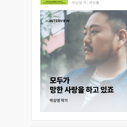
박상영 저
|
래빗홀