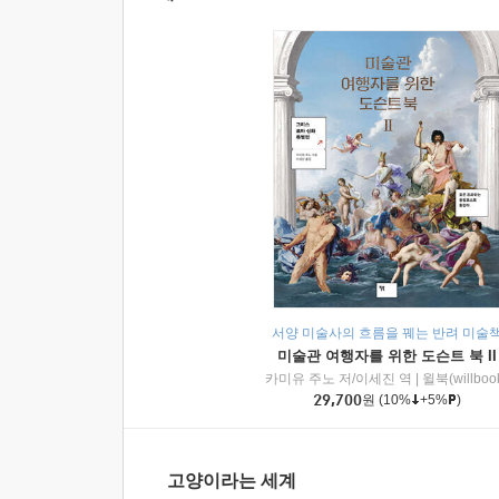
서양 미술사의 흐름을 꿰는 반려 미술
미술관 여행자를 위한 도슨트 북 II
카미유 주노 저/이세진 역
|
윌북(willboo
29,700
원
(10%
+5%
)
고양이라는 세계