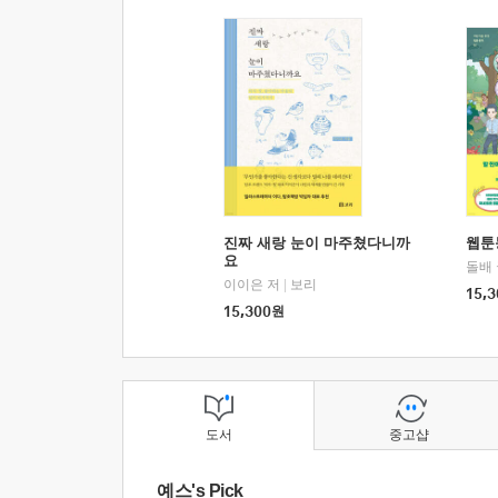
진짜 새랑 눈이 마주쳤다니까
웹툰
요
돌배
이이은 저
|
보리
15,3
15,300
원
도서
중고샵
예스's Pick