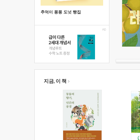
추억이 퐁퐁 도넛 빵집
지금, 이 책