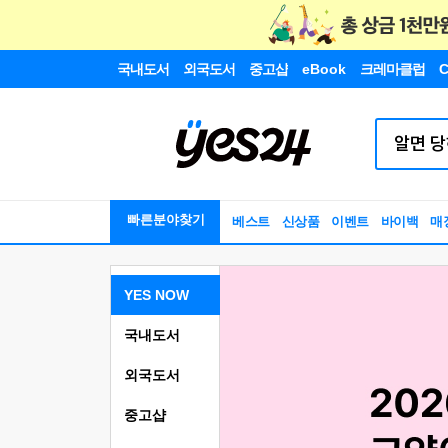
국내도서
외국도서
중고샵
eBook
크레마클럽
C
빠른분야찾기
베스트
신상품
이벤트
바이백
매
YES NOW
국내도서
외국도서
중고샵