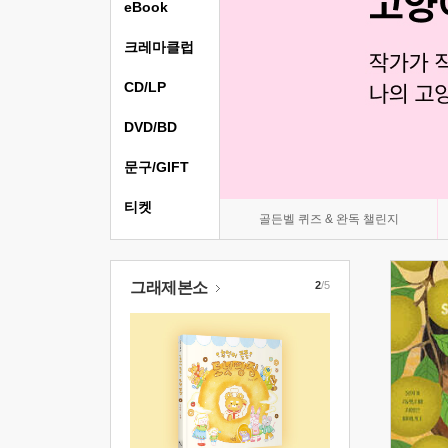
eBook
크레마클럽
CD/LP
DVD/BD
문구/GIFT
티켓
골든벨 퀴즈 & 완독 챌린지
그래제본소
2
/5