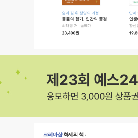
숲과 길 위 생명의 여정
단어
동물의 향기, 인간의 풍경
인생
최태영 저
|
돌베개
황선
23,400
원
19,8
크레마샵
화제의 책