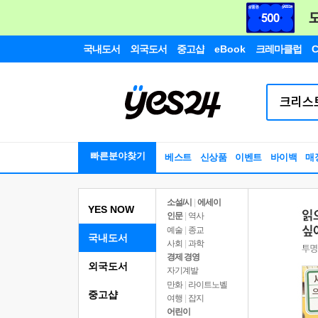
국내도서
외국도서
중고샵
eBook
크레마클럽
C
빠른분야찾기
베스트
신상품
이벤트
바이백
매
소설/시
|
에세이
YES NOW
인문
|
역사
예술
|
종교
국내도서
사회
|
과학
경제 경영
외국도서
자기계발
만화
|
라이트노벨
중고샵
여행
|
잡지
어린이