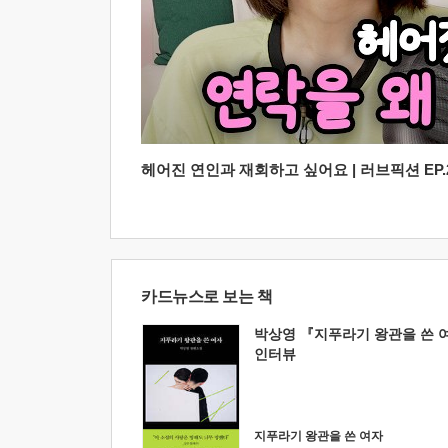
헤어진 연인과 재회하고 싶어요 | 러브픽션 EP.2
카드뉴스로 보는 책
박상영 『지푸라기 왕관을 쓴 
인터뷰
지푸라기 왕관을 쓴 여자