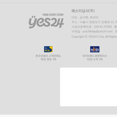
대표 : 김석환, 최세라
주소 : 서울시 영등포구 은행로 11,
사업자등록번호 : 229-81-37000 
이메일 : yes24help@yes24.c
Copyright ⓒ YES24 Corp. All Right