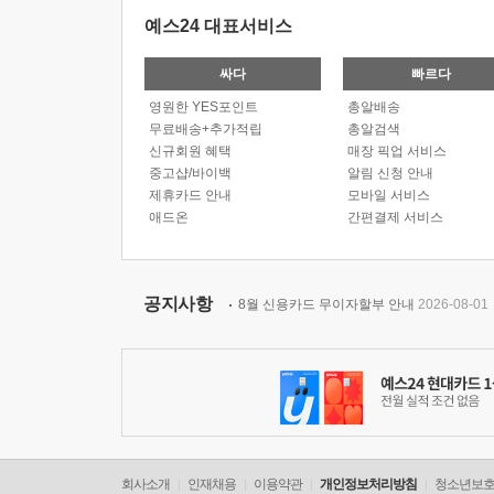
예스24 대표서비스
싸다
빠르다
영원한 YES포인트
총알배송
무료배송+추가적립
총알검색
신규회원 혜택
매장 픽업 서비스
중고샵/바이백
알림 신청 안내
제휴카드 안내
모바일 서비스
애드온
간편결제 서비스
공지사항
8월 신용카드 무이자할부 안내
2026-08-01
회사소개
인재채용
이용약관
개인정보처리방침
청소년보