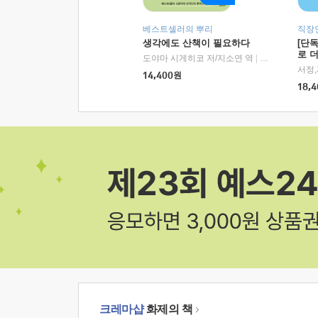
베스트셀러의 뿌리
직장
생각에도 산책이 필요하다
[단
로 
도야마 시게히코 저/지소연 역
|
알에이치코리아(
14,400
원
18,4
크레마샵
화제의 책