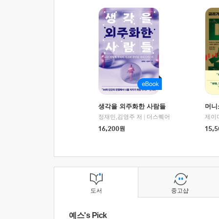
생각을 외주화한 사람들
머니
정재민,김영주 저
|
더스퀘어
16,200
원
15,5
도서
중고샵
예스's Pick