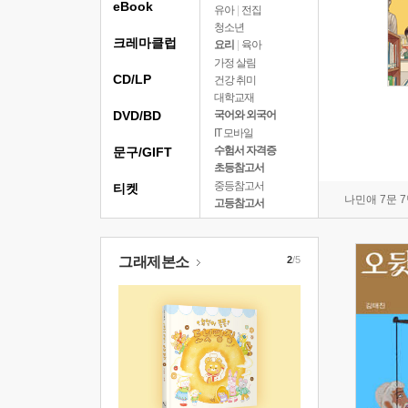
eBook
유아
|
전집
청소년
크레마클럽
요리
|
육아
가정 살림
CD/LP
건강 취미
대학교재
DVD/BD
국어와 외국어
IT 모바일
수험서 자격증
문구/GIFT
초등참고서
중등참고서
티켓
나민애 7문 
고등참고서
그래제본소
2
/5