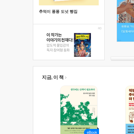
추억이 퐁퐁 도넛 빵집
지금, 이 책