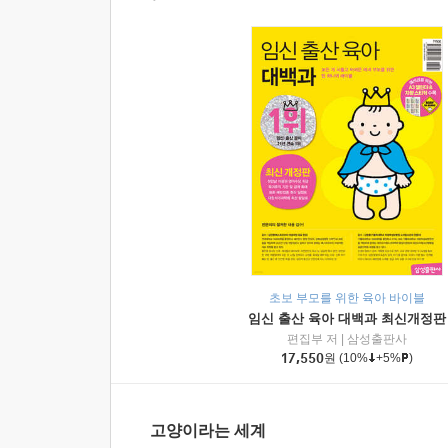
초보 부모를 위한 육아 바이블
임신 출산 육아 대백과 최신개정판
편집부 저
|
삼성출판사
17,550
원
(10%
+5%
)
고양이라는 세계