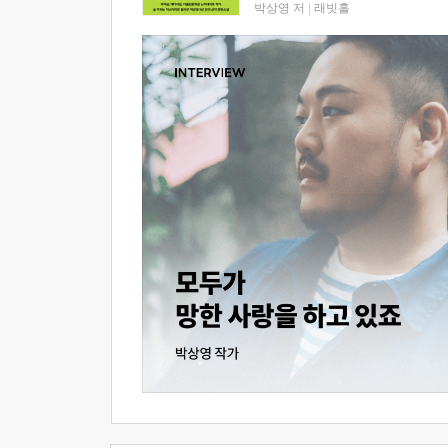
박상영 저
|
래빗홀