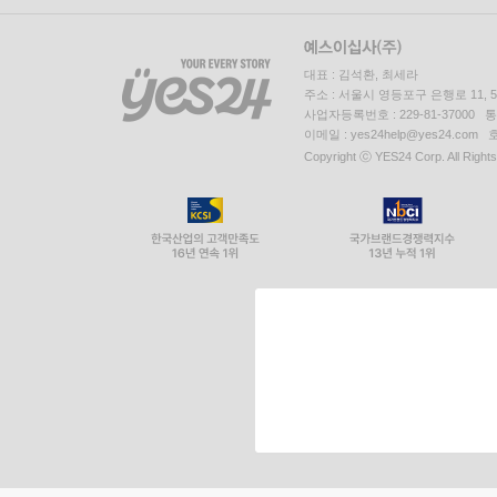
대표 : 김석환, 최세라
주소 : 서울시 영등포구 은행로 11,
사업자등록번호 : 229-81-37000 
이메일 : yes24help@yes24.c
Copyright ⓒ YES24 Corp. All Right