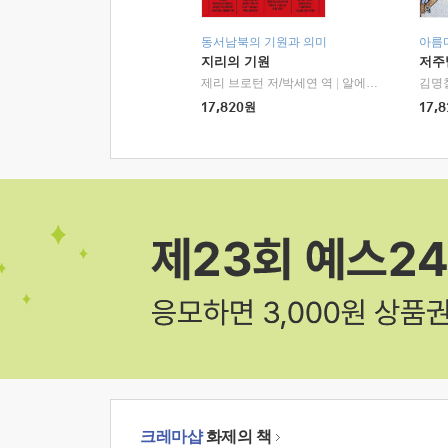
동서남북의 기원과 의미
아름
지리의 기원
저주
제리 브로턴 저/박세연 역
|
알에이치코리아(RHK)
김명
17,820
원
17,8
크레마샵
화제의 책