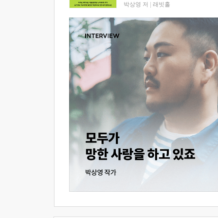
박상영 저
|
래빗홀