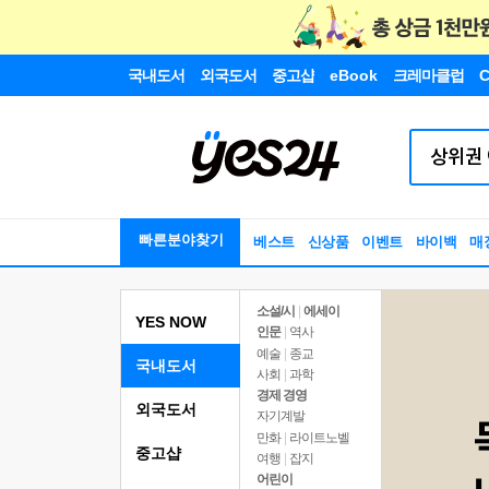
국내도서
외국도서
중고샵
eBook
크레마클럽
C
빠른분야찾기
베스트
신상품
이벤트
바이백
매
소설/시
|
에세이
YES NOW
인문
|
역사
예술
|
종교
국내도서
사회
|
과학
경제 경영
외국도서
자기계발
만화
|
라이트노벨
중고샵
여행
|
잡지
어린이