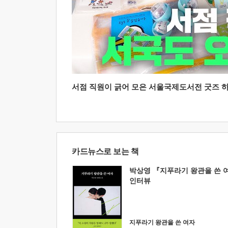
서점 직원이 긁어 모은 서울국제도서전 굿즈 하울
카드뉴스로 보는 책
박상영 『지푸라기 왕관을 쓴 
인터뷰
지푸라기 왕관을 쓴 여자