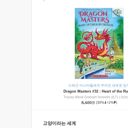
드래곤 마스터들에게 주어진 새로운 임
Tracey West/ Graham Howells (ILT)
|
Scholasti
8,400
원
(30%
+2%
)
고양이라는 세계