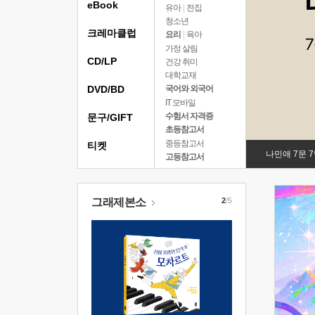
eBook
유아
|
전집
청소년
크레마클럽
요리
|
육아
가정 살림
CD/LP
건강 취미
대학교재
DVD/BD
국어와 외국어
IT 모바일
수험서 자격증
문구/GIFT
초등참고서
중등참고서
티켓
나민애 7문 
고등참고서
그래제본소
2
/5