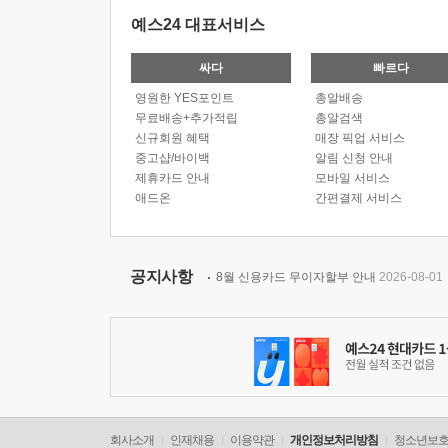
예스24 대표서비스
싸다
빠르다
영원한 YES포인트
총알배송
무료배송+추가적립
총알검색
신규회원 혜택
매장 픽업 서비스
중고샵/바이백
알림 신청 안내
제휴카드 안내
모바일 서비스
애드온
간편결제 서비스
공지사항
8월 신용카드 무이자할부 안내
2026-08-01
회사소개
인재채용
이용약관
개인정보처리방침
청소년보