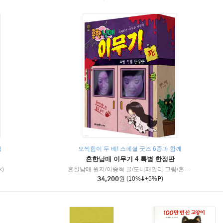
책
오싹함이 두 배! 스페셜 굿즈 6종과 함께
흔한남매 이무기 4 특별 한정판
k)
흔한남매 원저/이종혁 글/도니패밀리 그림/흔한컴퍼니 감수
34,200
원
(10%
+5%
)