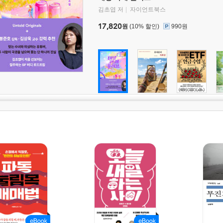
김초엽 저
자이언트북스
17,820
원
(10% 할인)
990원