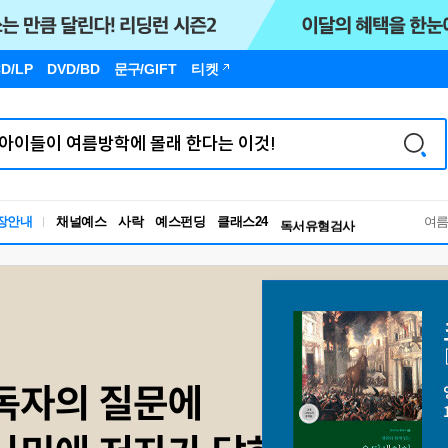
D/LP
DVD/BD
문구
/GIFT
티켓
장안내
채널예스
사락
예스펀딩
클래스24
독서유형검사
여
RBTI Lab
독서유형검사