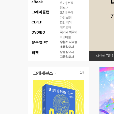
eBook
유아
|
전집
청소년
크레마클럽
요리
|
육아
가정 살림
CD/LP
건강 취미
대학교재
DVD/BD
국어와 외국어
IT 모바일
수험서 자격증
문구/GIFT
초등참고서
중등참고서
티켓
나민애 7문 
고등참고서
그래제본소
1
/5