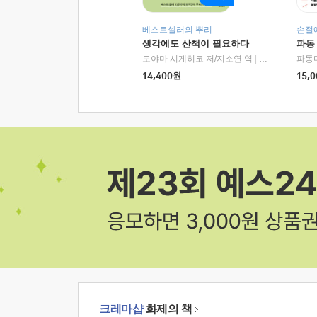
베스트셀러의 뿌리
손절
생각에도 산책이 필요하다
파동
도야마 시게히코 저/지소연 역
|
알에이치코리아(
파동
14,400
원
15,0
크레마샵
화제의 책