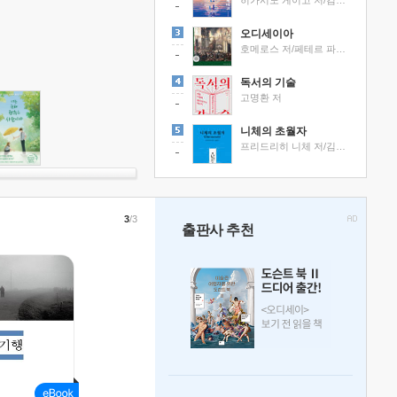
히가시노 게이고 저/김선영 역
오디세이아
호메로스 저/페테르 파울 루벤스 그림/박문재 역
독서의 기술
고명환 저
니체의 초월자
프리드리히 니체 저/김철 편역
3
/3
출판사 추천