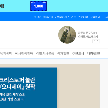
로그인
회원가입
마이페이지
카트
주문/배송
고객센터
Gl
름방학혜택
예사단독판매
이달의사은품
특가할인
추천도서
대량/법인