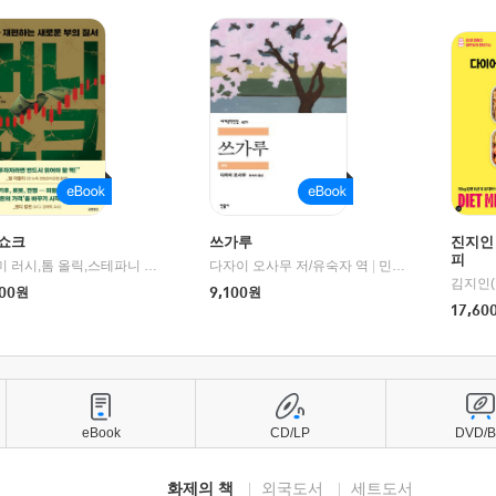
쇼크
쓰가루
진지인
피
제이미 러시,톰 올릭,스테파니 플랜더스 편저/임경은 역/박정호 감수
다자이 오사무 저/유숙자 역
|
교보문고
|
민음사
김지인(
00
원
9,100
원
17,60
eBook
CD/LP
DVD/
화제의 책
외국도서
세트도서