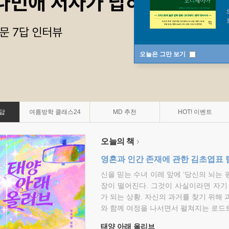
오늘은 그만 보기
7답
여름방학 클래스24
MD 추천
HOT! 이벤트
오늘의 책
영혼과 인간 존재에 관한 김초엽표 
신을 믿는 수녀 이레 앞에 ‘당신의 뇌는 
장이 떨어진다. 그것이 사실이라면 자기
가 되는 상황. 자신의 과거를 찾기 위해 
와 함께 여정을 나서면서 펼쳐지는 로드트
태양 아래 올리브