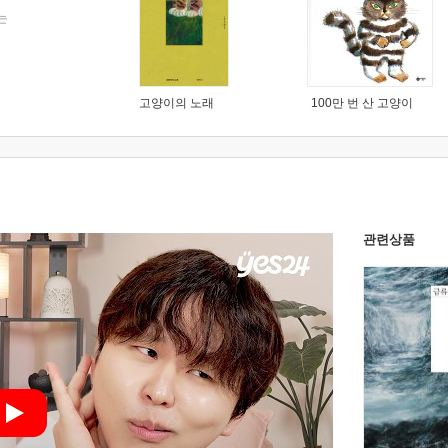
는
고양이의 노래
100만 번 산 고양이
관련상품