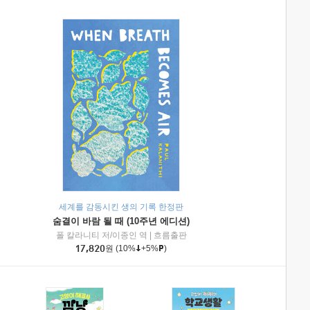
세계를 감동시킨 생의 기록 한정판
숨결이 바람 될 때 (10주년 에디션)
|
미래엔아이세움
폴 칼라니티 저/이종인 역
|
흐름출판
17,820
원
(10%
+5%
)