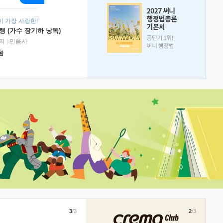
 가장 사랑한!
 (가수 장기하 낭독)
저
|
민음사
원
3
/3
2
/3