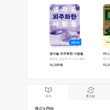
생각을 외주화한 사람들
머니
정재민,김영주 저
|
더스퀘어
16,200
원
15,5
도서
중고샵
예스's Pick