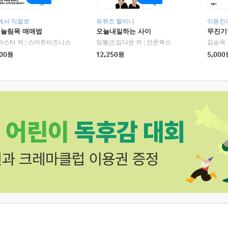
에서 익절로
유퀴즈 할머니
이동진이
 눌림목 매매법
오늘내일하는 사이
무진기행
RHK)
마스터 저
|
스마트비즈니스
임봉근,임다운 저
|
안온북스
김승옥 
00
원
12,250
원
5,000