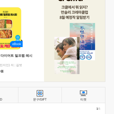
 다이어트 밀프렙 레시
진지인) 저
|
길벗
0
원
BD
문구/GIFT
티켓
1
/5