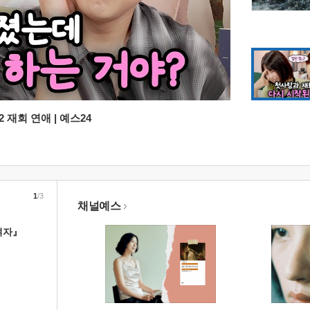
 재회 연애 | 예스24
1
/3
채널예스
여자』