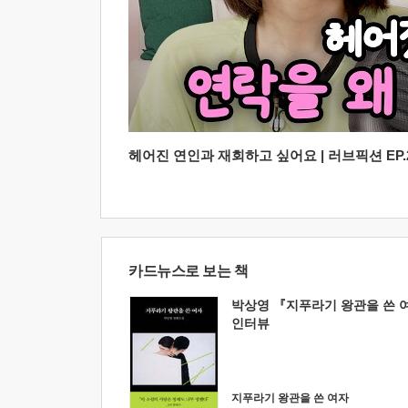
헤어진 연인과 재회하고 싶어요 | 러브픽션 EP.2
카드뉴스로 보는 책
박상영 『지푸라기 왕관을 쓴 
인터뷰
지푸라기 왕관을 쓴 여자