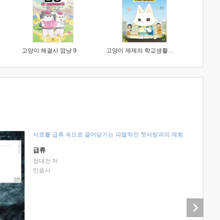
고양이 해결사 깜냥 9
고양이 제제의 학교생활 1 : 초등학생이 이렇게 힘들 줄이야
서로를 급류 속으로 끌어당기는 파멸적인 첫사랑과의 재회
급류
정대건 저
민음사