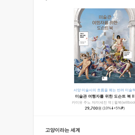
서양 미술사의 흐름을 꿰는 반려 미술
미술관 여행자를 위한 도슨트 북 II
카미유 주노 저/이세진 역
|
윌북(willboo
29,700
원
(10%
+5%
)
고양이라는 세계