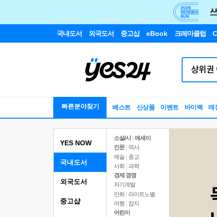
국내도서
외국도서
중고샵
eBook
크레마클럽
C
빠른분야찾기
베스트
신상품
이벤트
바이백
매
소설/시
|
에세이
YES NOW
인문
|
역사
예술
|
종교
국내도서
사회
|
과학
경제 경영
외국도서
자기계발
만화
|
라이트노벨
중고샵
여행
|
잡지
어린이