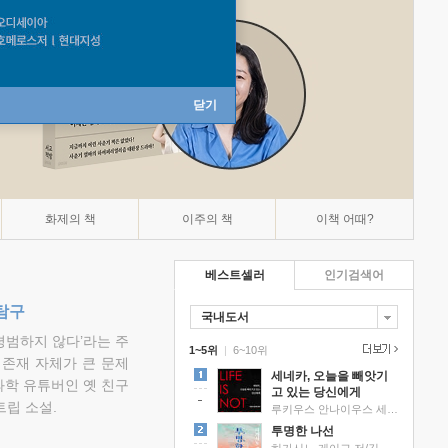
닫기
화제의 책
이주의 책
이책 어때?
베스트셀러
인기검색어
탐구
국내도서
평범하지 않다’라는 주
1~5위
|
6~10위
 존재 자체가 큰 문제
세네카, 오늘을 빼앗기
과학 유튜버인 옛 친구
고 있는 당신에게
립 소설.
루키우스 안나이우스 세네카 저/하와이 대저택 편역
투명한 나선