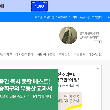
로그인
회원가입
마이페이지
카트
주문/배송
고객센터
Gl
름방학혜택
예사단독판매
이달의사은품
특가할인
추천도서
대량/법인