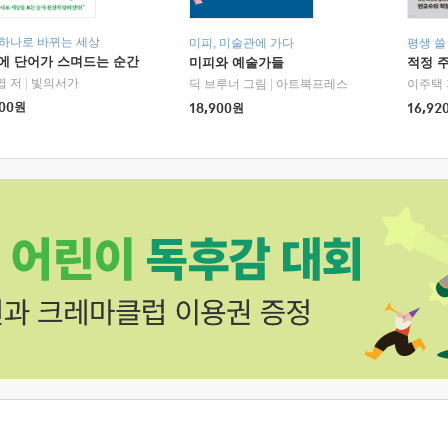
 하나로 바뀌는 세상
미피, 미술관에 가다
평생 쓸
에 단어가 스며드는 순간
미피와 예술가들
적정 
엽 저
|
빛의서가
딕 브루너 그림
|
아트북프레스
이주택 
00
원
18,900
원
16,92