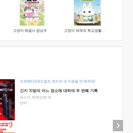
고양이 해결사 깜냥 9
고양이 제제의 학교생활 1 : 초등학생이 이렇게 힘들 줄이야
모큐멘터리&오컬트 호러의 새 지평을 연 화제작!
긴키 지방의 어느 장소에 대하여 두 번째 기록
세스지 저/전선영 역
반타