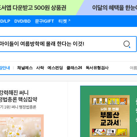
D/LP
DVD/BD
문구
/GIFT
티켓
독서유형검사
장안내
채널예스
사락
예스펀딩
클래스24
여
RBTI Lab
독서유형검사