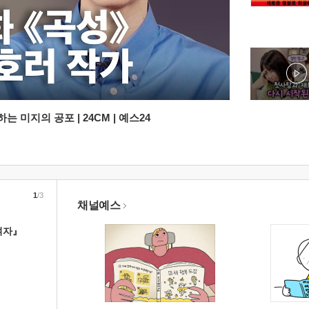
 미지의 공포 | 24CM | 예스24
1
/3
채널예스
여자』