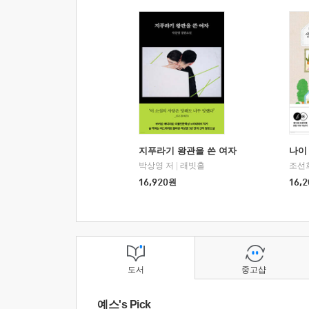
지푸라기 왕관을 쓴 여자
나이 
박상영 저
|
래빗홀
조선
16,920
원
16,2
도서
중고샵
예스's Pick