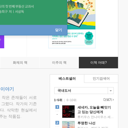
닫기
화제의 책
이주의 책
이책 어때?
베스트셀러
인기검색어
 이야기
국내도서
고 작은 존재들이 서로
1~5위
|
6~10위
그렸다. 작가의 기존
세네카, 오늘을 빼앗기
다. 삭막한 현실에서
고 있는 당신에게
주는 작품집.
루키우스 안나이우스 세네카 저/하와이 대저택 편역
투명한 나선