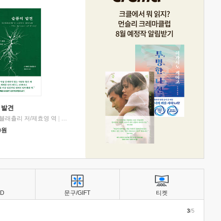
 발견
블래츨리 저/제효영 역
|
디플롯
0
원
BD
문구/GIFT
티켓
3
/5