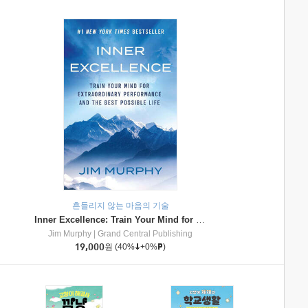
흔들리지 않는 마음의 기술
Inner Excellence: Train Your Mind for Extraordinary Performance and the Best Possible Life
Jim Murphy
|
Grand Central Publishing
19,000
원
(40%
+0%
)