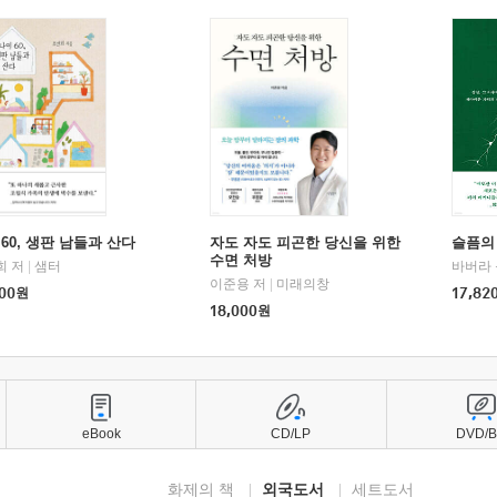
60, 생판 남들과 산다
자도 자도 피곤한 당신을 위한
슬픔의
수면 처방
희 저
|
샘터
바버라 
이준용 저
|
미래의창
00
원
17,82
18,000
원
eBook
CD/LP
DVD/
화제의 책
외국도서
세트도서