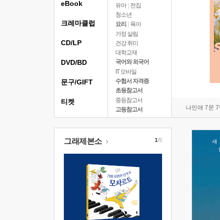
eBook
유아
|
전집
청소년
크레마클럽
요리
|
육아
가정 살림
CD/LP
건강 취미
대학교재
DVD/BD
국어와 외국어
IT 모바일
수험서 자격증
문구/GIFT
초등참고서
중등참고서
티켓
나민애 7문 
고등참고서
그래제본소
1
/5