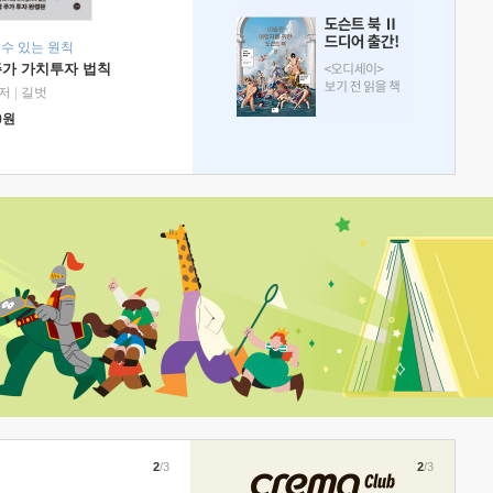
 수 있는 원칙
주가 가치투자 법칙
저
|
길벗
0
원
2
/3
2
/3