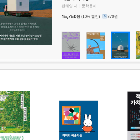
편혜영 저
문학동네
15,750
원
(10% 할인)
870원