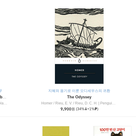
무
지혜와 용기로 이룬 오디세우스의 귀환
Dragon Masters #32 : Heart of the Ruby Dragon (A Branches Book)
The Odyssey
c Inc
Homer / Rieu, E. V. / Rieu, D. C. H.
|
Penguin Group
9,900
원
(34%
+1%
)