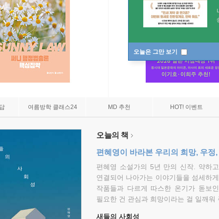
오늘은 그만 보기
7답
여름방학 클래스24
MD 추천
HOT! 이벤트
오늘의 책
편혜영이 바라본 우리의 희망, 우정,
편혜영 소설가의 5년 만의 신작. 약하
연결되어 나아가는 이야기들을 섬세하게 
작품들과 다르게 따스한 온기가 돋보인
필요한 건 관심과 희망이라는 걸 일깨워 
새들의 사회성