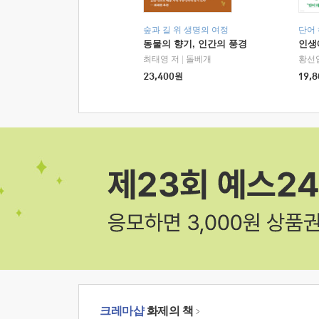
숲과 길 위 생명의 여정
단어
동물의 향기, 인간의 풍경
인생
최태영 저
|
돌베개
황선
23,400
원
19,8
크레마샵
화제의 책