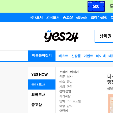
국내도서
외국도서
중고샵
eBook
크레마클럽
C
빠른분야찾기
베스트
신상품
이벤트
바이백
매
소설/시
|
에세이
YES NOW
인문
|
역사
예술
|
종교
국내도서
사회
|
과학
경제 경영
외국도서
자기계발
만화
|
라이트노벨
중고샵
여행
|
잡지
어린이