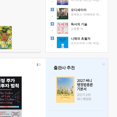
히가시노 게이고 저/김선영 역
오디세이아
호메로스 저/페테르 파울 루벤스 그림/박문재 역
독서의 기술
고명환 저
니체의 초월자
프리드리히 니체 저/김철 편역
1
/3
출판사 추천