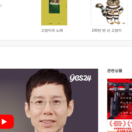
는
고양이의 노래
100만 번 산 고양이
관련상품