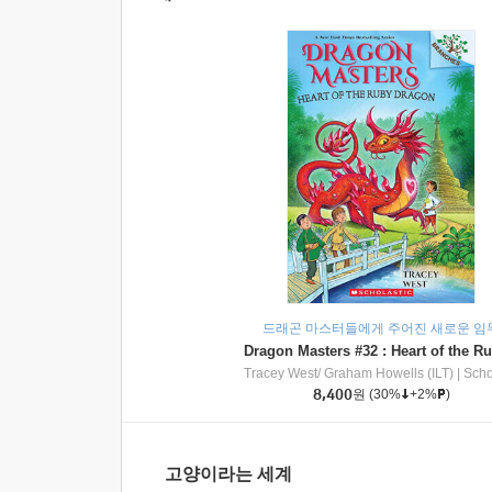
드래곤 마스터들에게 주어진 새로운 임
Tracey West/ Graham Howells (ILT)
|
Scholasti
8,400
원
(30%
+2%
)
고양이라는 세계