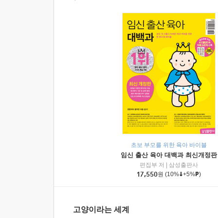
초보 부모를 위한 육아 바이블
임신 출산 육아 대백과 최신개정판
편집부 저
|
삼성출판사
17,550
원
(10%
+5%
)
고양이라는 세계