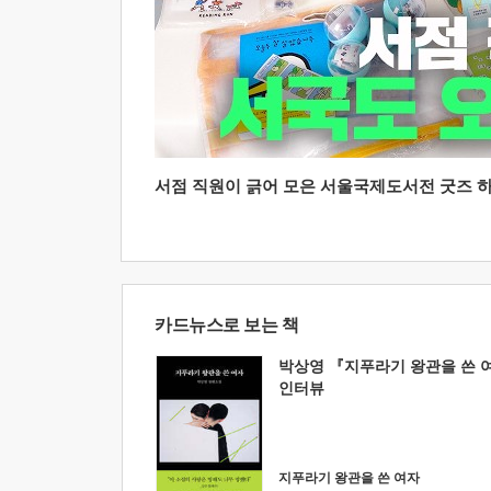
서점 직원이 긁어 모은 서울국제도서전 굿즈 하울
카드뉴스로 보는 책
박상영 『지푸라기 왕관을 쓴 
인터뷰
지푸라기 왕관을 쓴 여자