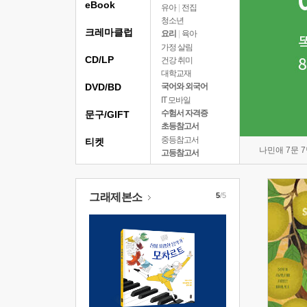
eBook
유아
|
전집
청소년
크레마클럽
요리
|
육아
가정 살림
CD/LP
건강 취미
대학교재
DVD/BD
국어와 외국어
IT 모바일
수험서 자격증
문구/GIFT
초등참고서
중등참고서
티켓
나민애 7문 
고등참고서
그래제본소
5
/5