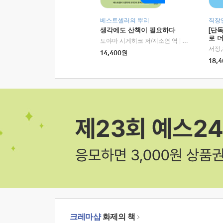
베스트셀러의 뿌리
직장
생각에도 산책이 필요하다
[단
로 
도야마 시게히코 저/지소연 역
|
알에이치코리아(
14,400
원
18,4
크레마샵
화제의 책