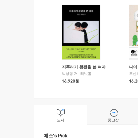
지푸라기 왕관을 쓴 여자
나이 
박상영 저
|
래빗홀
조선
16,920
원
16,2
도서
중고샵
예스's Pick