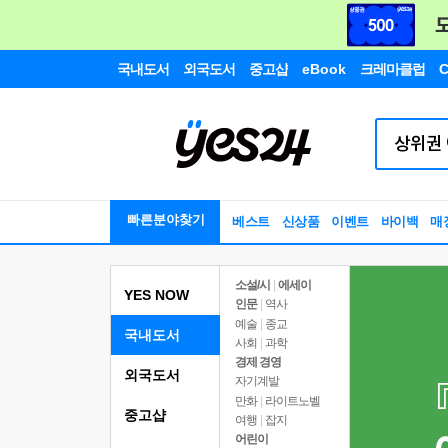
국내도서
외국도서
중고샵
eBook
크레마클럽
C
빠른분야찾기
베스트
신상품
이벤트
바이백
매
소설/시
|
에세이
YES NOW
인문
|
역사
예술
|
종교
국내도서
사회
|
과학
경제 경영
외국도서
자기계발
만화
|
라이트노벨
중고샵
여행
|
잡지
어린이