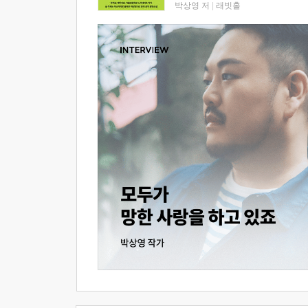
박상영 저
|
래빗홀