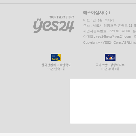
대표 : 김석환, 최세라
주소 : 서울시 영등포구 은행로 11,
사업자등록번호 : 229-81-37000 
이메일 : yes24help@yes24.c
Copyright ⓒ YES24 Corp. All Right