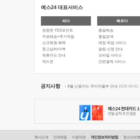
예스24 대표서비스
싸다
빠르다
영원한 YES포인트
총알배송
무료배송+추가적립
총알검색
신규회원 혜택
매장 픽업 서비스
중고샵/바이백
알림 신청 안내
제휴카드 안내
모바일 서비스
애드온
간편결제 서비스
공지사항
8월 신용카드 무이자할부 안내
2026-08-01
회사소개
인재채용
이용약관
개인정보처리방침
청소년보