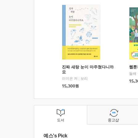
진짜 새랑 눈이 마주쳤다니까
웹툰
요
돌배
이이은 저
|
보리
15,3
15,300
원
도서
중고샵
예스's Pick