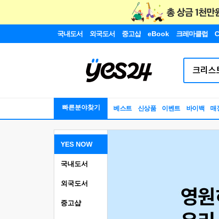
국내도서
외국도서
중고샵
eBook
크레마클럽
C
빠른분야찾기
베스트
신상품
이벤트
바이백
매
YES NOW
국내도서
외국도서
중고샵