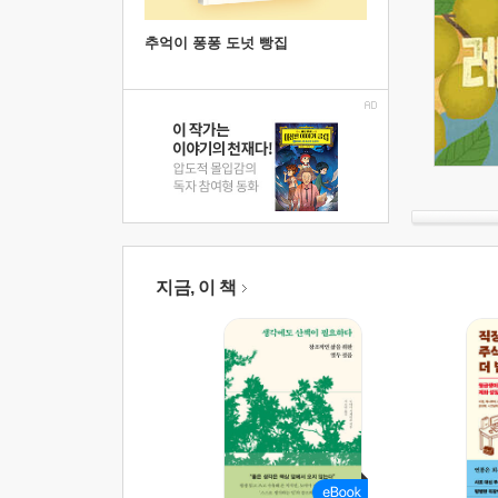
추억이 퐁퐁 도넛 빵집
지금, 이 책