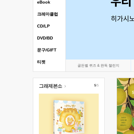
eBook
크레마클럽
CD/LP
DVD/BD
문구/GIFT
티켓
골든벨 퀴즈 & 완독 챌린지
그래제본소
5
/5