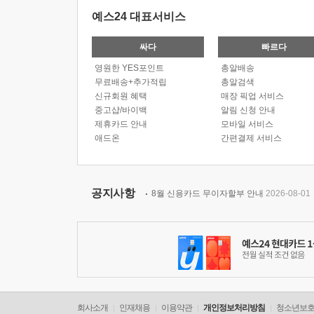
예스24 대표서비스
싸다
빠르다
영원한 YES포인트
총알배송
무료배송+추가적립
총알검색
신규회원 혜택
매장 픽업 서비스
중고샵/바이백
알림 신청 안내
제휴카드 안내
모바일 서비스
애드온
간편결제 서비스
공지사항
8월 신용카드 무이자할부 안내
2026-08-01
회사소개
인재채용
이용약관
개인정보처리방침
청소년보