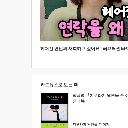
헤어진 연인과 재회하고 싶어요 | 러브픽션 EP.2
카드뉴스로 보는 책
박상영 『지푸라기 왕관을 쓴 
인터뷰
지푸라기 왕관을 쓴 여자