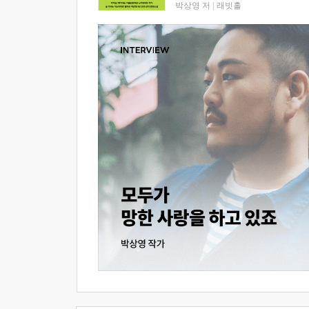
박상영 저
|
래빗홀