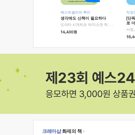
베스트셀러의 뿌리
직장
생각에도 산책이 필요하다
[단
로 
도야마 시게히코 저/지소연 역
|
알에이치코리아(
14,400
원
18,4
크레마샵
화제의 책