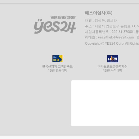
대표 : 김석환, 최세라
주소 : 서울시 영등포구 은행로 11,
사업자등록번호 : 229-81-37000 
이메일 : yes24help@yes24.c
Copyright ⓒ YES24 Corp. All Right