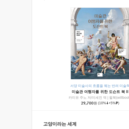
서양 미술사의 흐름을 꿰는 반려 미술
미술관 여행자를 위한 도슨트 북 II
카미유 주노 저/이세진 역
|
윌북(willboo
29,700
원
(10%
+5%
)
고양이라는 세계