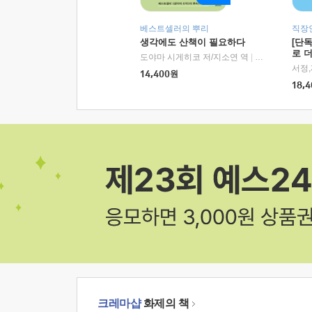
베스트셀러의 뿌리
직장
생각에도 산책이 필요하다
[단
로 
도야마 시게히코 저/지소연 역
|
알에이치코리아(
14,400
원
18,4
크레마샵
화제의 책