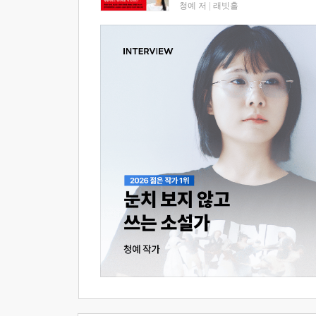
청예 저
|
래빗홀