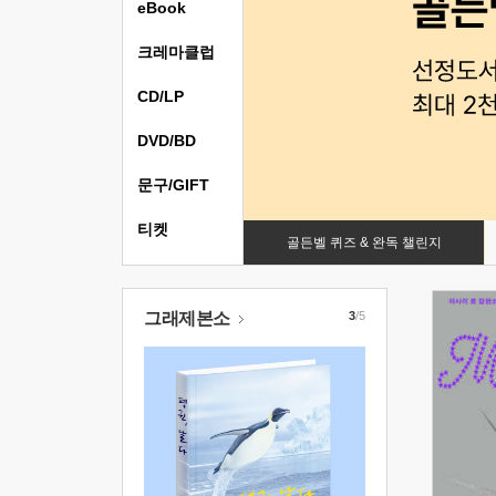
eBook
크레마클럽
CD/LP
DVD/BD
문구/GIFT
티켓
골든벨 퀴즈 & 완독 챌린지
그래제본소
3
/5