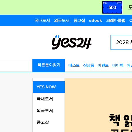
국내도서
외국도서
중고샵
eBook
크레마클럽
C
빠른분야찾기
베스트
신상품
이벤트
바이백
매
YES NOW
국내도서
외국도서
중고샵