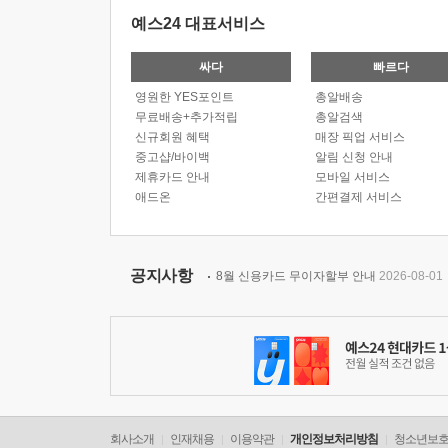
예스24 대표서비스
싸다
빠르다
영원한 YES포인트
총알배송
무료배송+추가적립
총알검색
신규회원 혜택
매장 픽업 서비스
중고샵/바이백
알림 신청 안내
제휴카드 안내
모바일 서비스
애드온
간편결제 서비스
공지사항
8월 신용카드 무이자할부 안내
2026-08-01
회사소개
인재채용
이용약관
개인정보처리방침
청소년보