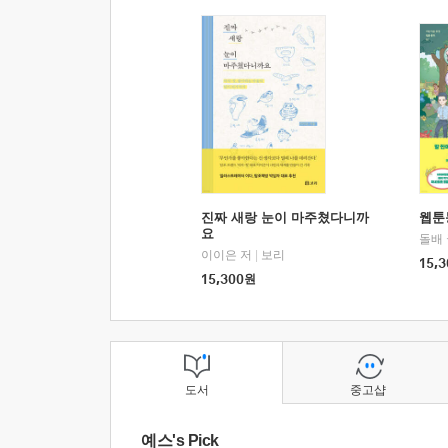
진짜 새랑 눈이 마주쳤다니까
웹툰
요
돌배
이이은 저
|
보리
15,3
15,300
원
도서
중고샵
예스's Pick