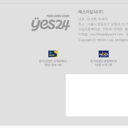
대표 : 김석환, 최세라
주소 : 서울시 영등포구 은행로 11,
사업자등록번호 : 229-81-37000 
이메일 : yes24help@yes24.c
Copyright ⓒ YES24 Corp. All Right