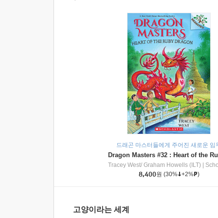
드래곤 마스터들에게 주어진 새로운 임
Tracey West/ Graham Howells (ILT)
|
Scholasti
8,400
원
(30%
+2%
)
고양이라는 세계