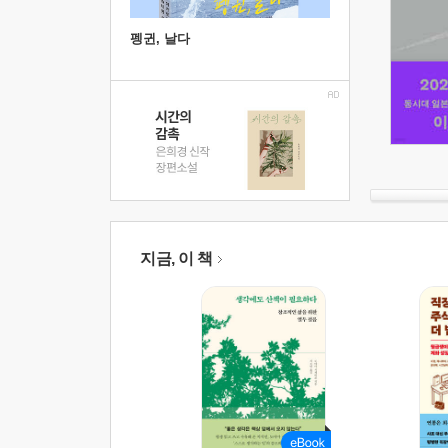
펭귄, 날다
지금, 이 책