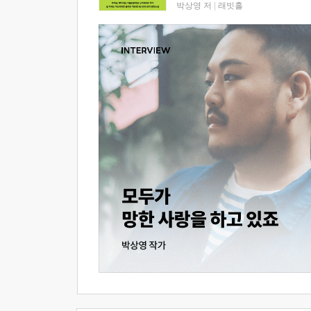
박상영 저
|
래빗홀