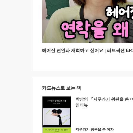
헤어진 연인과 재회하고 싶어요 | 러브픽션 EP.2
카드뉴스로 보는 책
박상영 『지푸라기 왕관을 쓴 
인터뷰
지푸라기 왕관을 쓴 여자