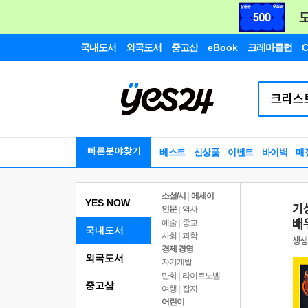
국내도서
외국도서
중고샵
eBook
크레마클럽
C
빠른분야찾기
베스트
신상품
이벤트
바이백
매
소설/시
|
에세이
YES NOW
인문
|
역사
예술
|
종교
국내도서
사회
|
과학
경제 경영
외국도서
자기계발
만화
|
라이트노벨
중고샵
여행
|
잡지
어린이