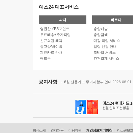
예스24 대표서비스
싸다
빠르다
영원한 YES포인트
총알배송
무료배송+추가적립
총알검색
신규회원 혜택
매장 픽업 서비스
중고샵/바이백
알림 신청 안내
제휴카드 안내
모바일 서비스
애드온
간편결제 서비스
공지사항
8월 신용카드 무이자할부 안내
2026-08-01
회사소개
인재채용
이용약관
개인정보처리방침
청소년보