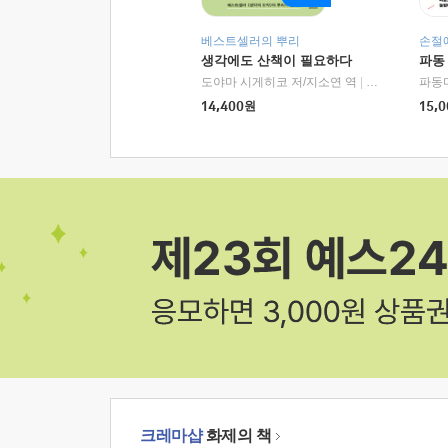
베스트셀러의 뿌리
손절
생각에도 산책이 필요하다
파동
도야마 시게히코 저/지소연 역
|
알에이치코리아(
파동
14,400
원
15,0
크레마샵
화제의 책