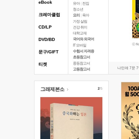
eBook
유아
|
전집
청소년
크레마클럽
요리
|
육아
가정 살림
CD/LP
건강 취미
대학교재
DVD/BD
국어와 외국어
IT 모바일
수험서 자격증
문구/GIFT
초등참고서
중등참고서
티켓
나민애 7문 
고등참고서
그래제본소
2
/5