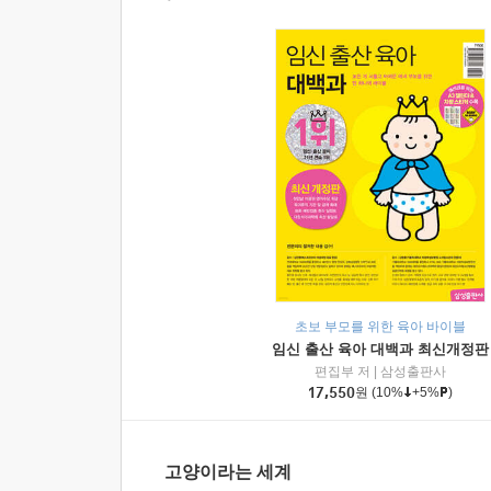
초보 부모를 위한 육아 바이블
임신 출산 육아 대백과 최신개정판
편집부 저
|
삼성출판사
17,550
원
(10%
+5%
)
고양이라는 세계