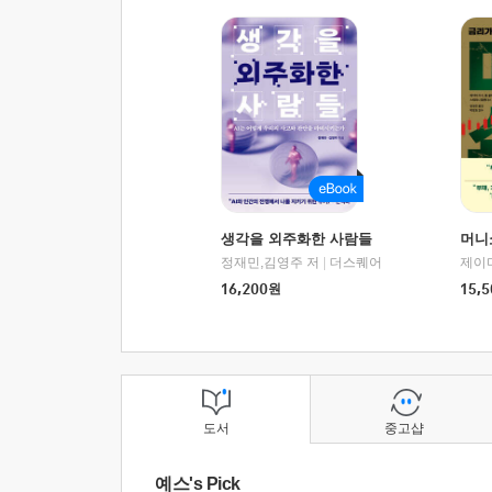
생각을 외주화한 사람들
머니
정재민,김영주 저
|
더스퀘어
16,200
원
15,5
도서
중고샵
예스's Pick