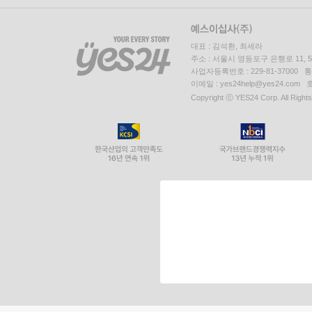
대표 : 김석환, 최세라
주소 : 서울시 영등포구 은행로 11,
사업자등록번호 : 229-81-37000 
이메일 : yes24help@yes24.c
Copyright ⓒ YES24 Corp. All Right