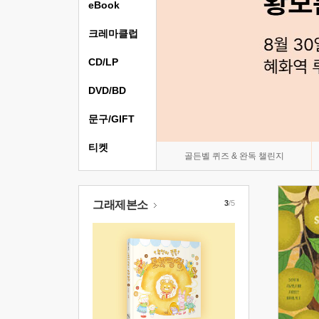
eBook
크레마클럽
CD/LP
DVD/BD
문구/GIFT
티켓
골든벨 퀴즈 & 완독 챌린지
그래제본소
3
/5