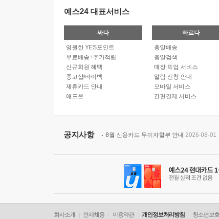
예스24 대표서비스
싸다
빠르다
영원한 YES포인트
총알배송
무료배송+추가적립
총알검색
신규회원 혜택
매장 픽업 서비스
중고샵/바이백
알림 신청 안내
제휴카드 안내
모바일 서비스
애드온
간편결제 서비스
공지사항
8월 신용카드 무이자할부 안내
2026-08-01
회사소개
인재채용
이용약관
개인정보처리방침
청소년보