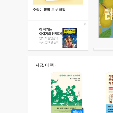
추억이 퐁퐁 도넛 빵집
지금, 이 책