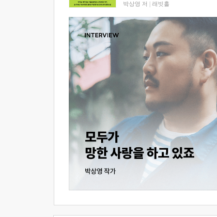
박상영 저
|
래빗홀