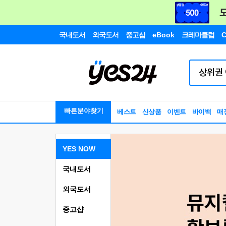
국내도서
외국도서
중고샵
eBook
크레마클럽
C
빠른분야찾기
베스트
신상품
이벤트
바이백
매
YES NOW
국내도서
외국도서
중고샵