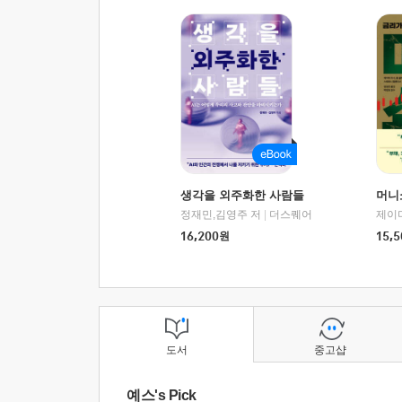
생각을 외주화한 사람들
머니
정재민,김영주 저
|
더스퀘어
16,200
원
15,5
도서
중고샵
예스's Pick