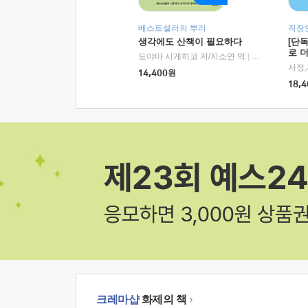
베스트셀러의 뿌리
직장
생각에도 산책이 필요하다
[단
로 
도야마 시게히코 저/지소연 역
|
알에이치코리아(
14,400
원
18,4
크레마샵
화제의 책