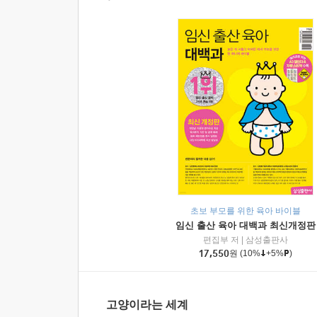
초보 부모를 위한 육아 바이블
임신 출산 육아 대백과 최신개정판
편집부 저
|
삼성출판사
17,550
원
(10%
+5%
)
고양이라는 세계