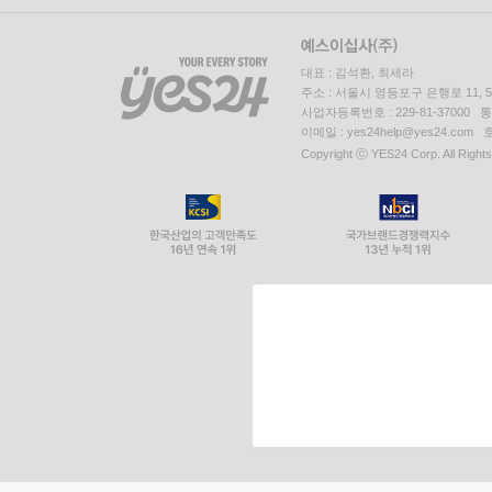
대표 : 김석환, 최세라
주소 : 서울시 영등포구 은행로 11,
사업자등록번호 : 229-81-37000 
이메일 : yes24help@yes24.c
Copyright ⓒ YES24 Corp. All Right