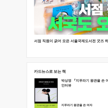
서점 직원이 긁어 모은 서울국제도서전 굿즈 하울
카드뉴스로 보는 책
박상영 『지푸라기 왕관을 쓴 
인터뷰
지푸라기 왕관을 쓴 여자