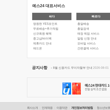
예스24 대표서비스
싸다
빠르다
영원한 YES포인트
총알배송
무료배송+추가적립
총알검색
신규회원 혜택
매장 픽업 서비스
중고샵/바이백
알림 신청 안내
제휴카드 안내
모바일 서비스
애드온
간편결제 서비스
공지사항
8월 신용카드 무이자할부 안내
2026-08-01
회사소개
인재채용
이용약관
개인정보처리방침
청소년보