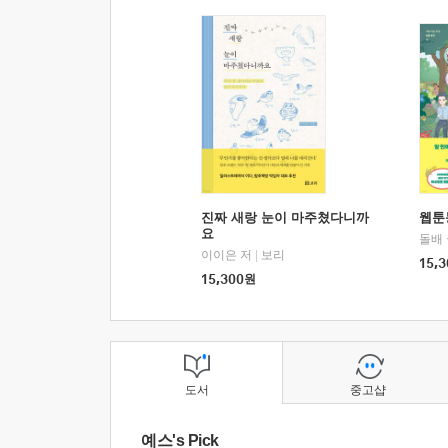
진짜 새랑 눈이 마주쳤다니까
웹툰
요
돌배
이이은 저
|
보리
15,3
15,300
원
도서
중고샵
예스's Pick