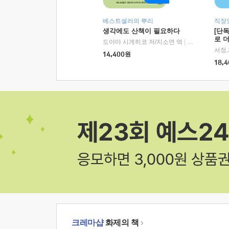
베스트셀러의 뿌리
직장
생각에도 산책이 필요하다
[단
로 
도야마 시게히코 저/지소연 역
|
알에이치코리아(
14,400
원
18,4
크레마샵
화제의 책