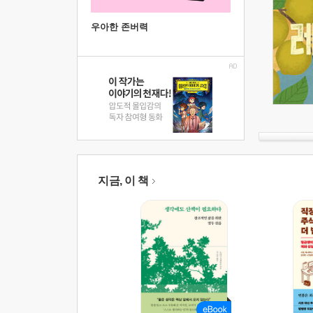
우아한 존버력
지금, 이 책