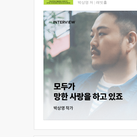
박상영 저
|
래빗홀