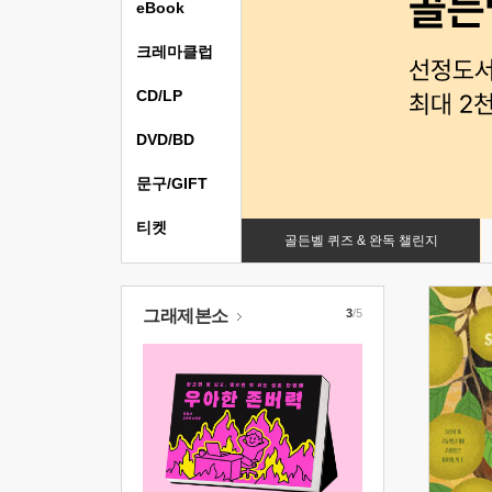
eBook
크레마클럽
CD/LP
DVD/BD
문구/GIFT
티켓
골든벨 퀴즈 & 완독 챌린지
그래제본소
3
/5