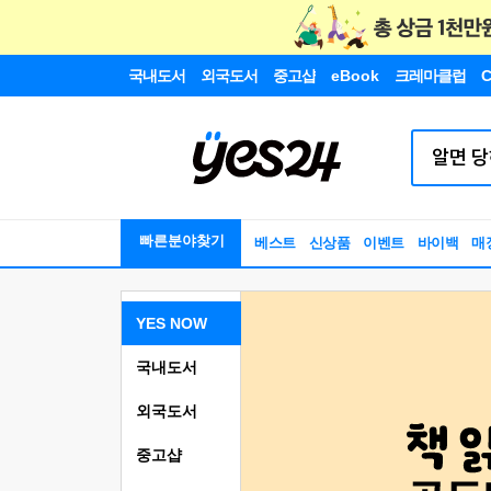
국내도서
외국도서
중고샵
eBook
크레마클럽
C
빠른분야찾기
베스트
신상품
이벤트
바이백
매
YES NOW
국내도서
외국도서
중고샵