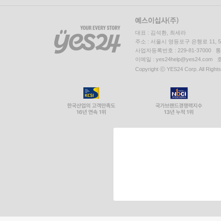
대표 : 김석환, 최세라
주소 : 서울시 영등포구 은행로 11,
사업자등록번호 : 229-81-37000 
이메일 : yes24help@yes24.c
Copyright ⓒ YES24 Corp. All Right