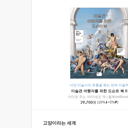
서양 미술사의 흐름을 꿰는 반려 미술
미술관 여행자를 위한 도슨트 북 II
카미유 주노 저/이세진 역
|
윌북(willboo
29,700
원
(10%
+5%
)
고양이라는 세계